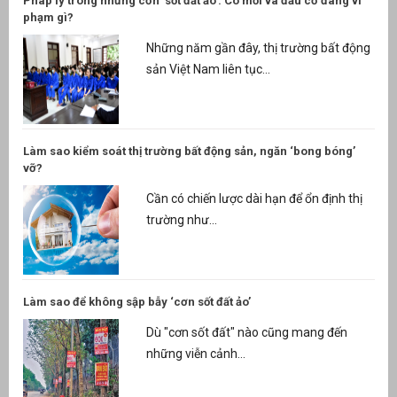
Pháp lý trong những cơn ‘sốt đất ảo’: Cò mồi và đầu cơ đang vi
phạm gì?
Những năm gần đây, thị trường bất động
sản Việt Nam liên tục...
Làm sao kiểm soát thị trường bất động sản, ngăn ‘bong bóng’
vỡ?
Cần có chiến lược dài hạn để ổn định thị
trường như...
Làm sao để không sập bẫy ‘cơn sốt đất ảo’
Dù "cơn sốt đất" nào cũng mang đến
những viễn cảnh...