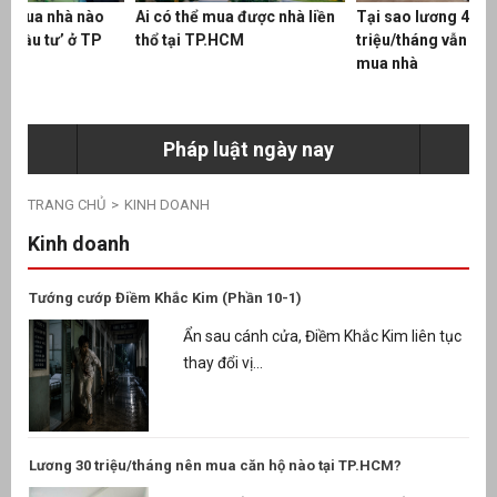
o
Ai có thể mua được nhà liền
Tại sao lương 40-50
Xă
P
thổ tại TP.HCM
triệu/tháng vẫn không dám
Lợ
mua nhà
Pháp luật ngày nay
TRANG CHỦ
KINH DOANH
g
Kinh doanh
Tướng cướp Điềm Khắc Kim (Phần 10-1)
ưu
Ẩn sau cánh cửa, Điềm Khắc Kim liên tục
thay đổi vị...
ền
ng
Lương 30 triệu/tháng nên mua căn hộ nào tại TP.HCM?