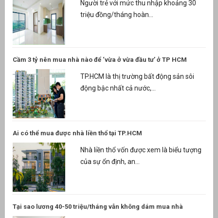
g
Người trẻ với mức thu nhập khoảng 30
triệu đồng/tháng hoàn...
Cầm 3 tỷ nên mua nhà nào để ‘vừa ở vừa đầu tư’ ở TP HCM
TP.HCM là thị trường bất động sản sôi
n
ng
động bậc nhất cả nước,...
Ai có thể mua được nhà liền thổ tại TP.HCM
Nhà liền thổ vốn được xem là biểu tượng
của sự ổn định, an...
Tại sao lương 40-50 triệu/tháng vẫn không dám mua nhà