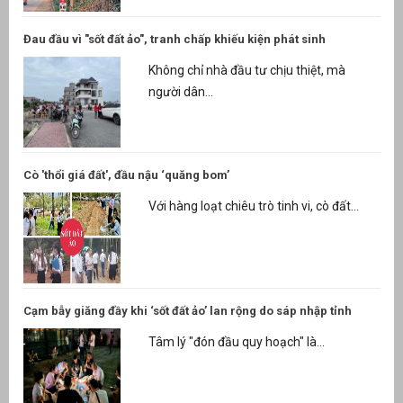
Đau đầu vì "sốt đất ảo", tranh chấp khiếu kiện phát sinh
Không chỉ nhà đầu tư chịu thiệt, mà
người dân...
Cò 'thổi giá đất', đầu nậu ‘quăng bom’
Với hàng loạt chiêu trò tinh vi, cò đất...
Cạm bẫy giăng đầy khi ‘sốt đất ảo’ lan rộng do sáp nhập tỉnh
Tâm lý "đón đầu quy hoạch" là...