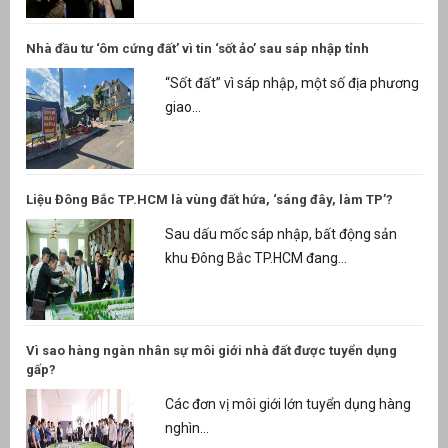
Nhà đầu tư ‘ôm cứng đất’ vì tin ‘sốt ảo’ sau sáp nhập tỉnh
“Sốt đất” vì sáp nhập, một số địa phương
giao...
Liệu Đông Bắc TP.HCM là vùng đất hứa, ‘sáng đây, làm TP’?
Sau dấu mốc sáp nhập, bất động sản
khu Đông Bắc TP.HCM đang...
Vì sao hàng ngàn nhân sự môi giới nhà đất được tuyển dụng
gấp?
Các đơn vị môi giới lớn tuyển dụng hàng
nghìn...