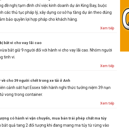
g đề nghị tạm đình chỉ việc kinh doanh dự án King Bay, buộc
h các thủ tục pháp lý, xây dựng cơ sở hạ tầng dự án theo đúng
đảm bảo quyền lợi hợp pháp cho khách hàng.
Xem tiếp
ị bắt vì cho vay lãi cao
ừa bắt giữ 9 người đối với hành vi cho vay lãi cao. Nhóm người
g tinh vi.
Xem tiếp
về cho 39 người chết trong xe tải ở Anh
ên cảnh sát hạt Essex tiến hành nghi thức tưởng niệm 39 nạn
tử vong trong container.
Xem tiếp
 tượng có hành vi vận chuyển, mua bán trái phép chất ma túy
 bắt quả tang 2 đối tượng khi đang mang ma túy từ rừng vào