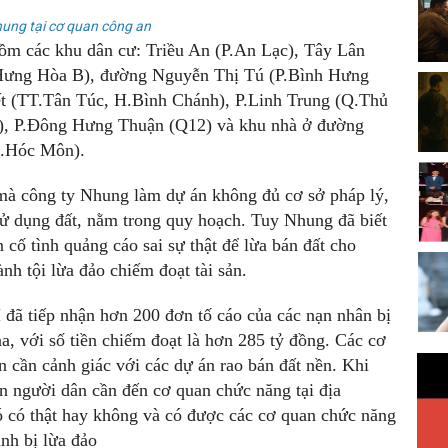
ung tại cơ quan công an
m các khu dân cư: Triều An (P.An Lạc), Tây Lân
 Hưng Hòa B), đường Nguyễn Thị Tú (P.Bình Hưng
t (TT.Tân Túc, H.Bình Chánh), P.Linh Trung (Q.Thủ
, P.Đông Hưng Thuận (Q12) và khu nhà ở đường
.Hóc Môn).
 mà công ty Nhung làm dự án không đủ cơ sở pháp lý,
sử dụng đất, nằm trong quy hoạch. Tuy Nhung đã biết
cố tình quảng cáo sai sự thật để lừa bán đất cho
h tội lừa đảo chiếm đoạt tài sản.
 tiếp nhận hơn 200 đơn tố cáo của các nạn nhân bị
, với số tiền chiếm đoạt là hơn 285 tỷ đồng. Các cơ
 cần cảnh giác với các dự án rao bán đất nền. Khi
àn người dân cần đến cơ quan chức năng tại địa
ó có thật hay không và có được các cơ quan chức năng
nh bị lừa đảo