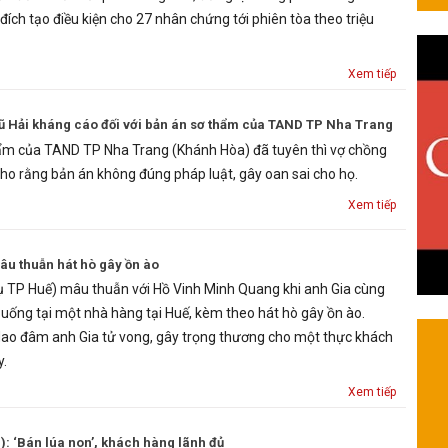
ích tạo điều kiện cho 27 nhân chứng tới phiên tòa theo triệu
Xem tiếp
ũ Hải kháng cáo đối với bản án sơ thẩm của TAND TP Nha Trang
hẩm của TAND TP Nha Trang (Khánh Hòa) đã tuyên thì vợ chồng
cho rằng bản án không đúng pháp luật, gây oan sai cho họ.
Xem tiếp
âu thuẫn hát hò gây ồn ào
gụ TP Huế) mâu thuẫn với Hồ Vinh Minh Quang khi anh Gia cùng
uống tại một nhà hàng tại Huế, kèm theo hát hò gây ồn ào.
ao đâm anh Gia tử vong, gây trọng thương cho một thực khách
y.
Xem tiếp
): ‘Bán lúa non’, khách hàng lãnh đủ