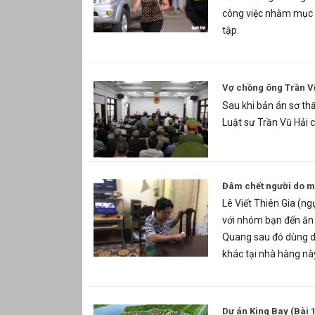
công việc nhằm mục đ
tập.
Vợ chồng ông Trần V
Sau khi bản án sơ t
Luật sư Trần Vũ Hải 
Đâm chết người do m
Lê Viết Thiên Gia (n
với nhóm bạn đến ăn 
Quang sau đó dùng d
khác tại nhà hàng nà
Dự án King Bay (Bài 1