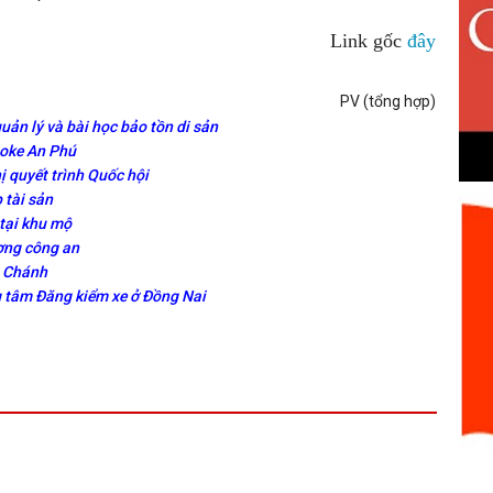
Link gốc
đây
PV (tổng hợp)
uản lý và bài học bảo tồn di sản
aoke An Phú
ị quyết trình Quốc hội
 tài sản
 tại khu mộ
ơng công an
h Chánh
ng tâm Đăng kiểm xe ở Đồng Nai