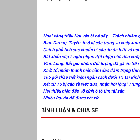
Ngai vàng triều Nguyễn bị bẻ gãy – Trách nhiệm q
Bình Dương: Tuyên án 6 bị cáo trong vụ cháy kar
Chính phủ tích cực chuẩn bị các dự án luật và ngh
Bắt khẩn cấp 2 nghi phạm đột nhập nhà dân cướp
Vĩnh Long: Bắt giữ nhóm đối tượng đá gà ăn tiền
Khởi tố nhóm thanh niên cầm dao đâm trọng thư
105 gói thầu tiết kiệm ngân sách dưới 1% tại Bìn
Xét xử 15 bị cáo về việc đưa, nhận hối lộ tại Tru
Hai thiếu niên đập vỡ kính ô tô tìm tài sản
Nhiều Đại án đã được xét xử
BÌNH LUẬN & CHIA SẺ