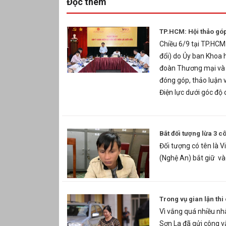
Đọc thêm
TP.HCM: Hội thảo góp 
Chiều 6/9 tại TP.HCM 
đổi) do Ủy ban Khoa 
đoàn Thương mại và C
đóng góp, thảo luận v
Điện lực dưới góc độ
Bắt đối tượng lừa 3 
Đối tượng có tên là 
(Nghệ An) bắt giữ và
Trong vụ gian lận th
Vì vắng quá nhiều nh
Sơn La đã gửi công v