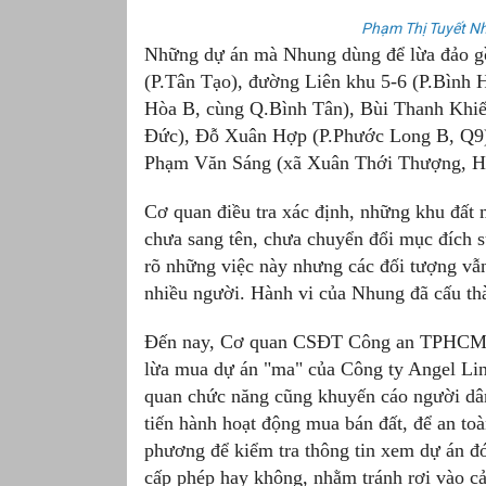
Phạm Thị Tuyết Nh
Những dự án mà Nhung dùng để lừa đảo gồ
(P.Tân Tạo), đường Liên khu 5-6 (P.Bình
Hòa B, cùng Q.Bình Tân), Bùi Thanh Khiế
Đức), Đỗ Xuân Hợp (P.Phước Long B, Q9)
Phạm Văn Sáng (xã Xuân Thới Thượng, H
Cơ quan điều tra xác định, những khu đất
chưa sang tên, chưa chuyển đổi mục đích 
rõ những việc này nhưng các đối tượng vẫn 
nhiều người. Hành vi của Nhung đã cấu thàn
Đến nay, Cơ quan CSĐT Công an TPHCM đã
lừa mua dự án "ma" của Công ty Angel Lina
quan chức năng cũng khuyến cáo người dân
tiến hành hoạt động mua bán đất, để an to
phương để kiểm tra thông tin xem dự án đ
cấp phép hay không, nhằm tránh rơi vào cả