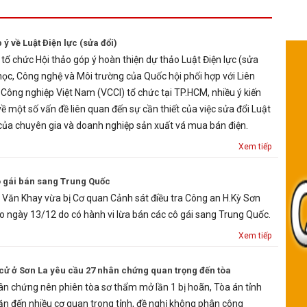
ý về Luật Điện lực (sửa đổi)
tổ chức Hội thảo góp ý hoàn thiện dự thảo Luật Điện lực (sửa
học, Công nghệ và Môi trường của Quốc hội phối hợp với Liên
ông nghiệp Việt Nam (VCCI) tổ chức tại TP.HCM, nhiều ý kiến
ề một số vấn đề liên quan đến sự cần thiết của việc sửa đổi Luật
 của chuyên gia và doanh nghiệp sản xuất vá mua bán điện.
Xem tiếp
cô gái bán sang Trung Quốc
Vi Văn Khay vừa bị Cơ quan Cảnh sát điều tra Công an H.Kỳ Sơn
o ngày 13/12 do có hành vi lừa bán các cô gái sang Trung Quốc.
Xem tiếp
i cử ở Sơn La yêu cầu 27 nhân chứng quan trọng đến tòa
ân chứng nên phiên tòa sơ thẩm mở lần 1 bị hoãn, Tòa án tỉnh
ăn đến nhiều cơ quan trong tỉnh, đề nghị không phân công