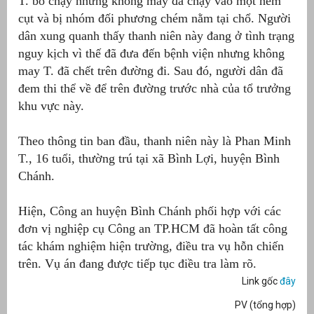
T. bỏ chạy nhưng không may đã chạy vào một hẻm
cụt và bị nhóm đối phương chém nằm tại chổ. Người
át
dân xung quanh thấy thanh niên này đang ở tình trạng
nguy kịch vì thế đã đưa đến bệnh viện nhưng không
may T. đã chết trên đường đi. Sau đó, người dân đã
đem thi thể về để trên đường trước nhà của tổ trưởng
”
khu vực này.
Theo thông tin ban đầu, thanh niên này là Phan Minh
T., 16 tuổi, thường trú tại xã Bình Lợi, huyện Bình
Chánh.
Hiện, Công an huyện Bình Chánh phối hợp với các
đơn vị nghiệp cụ Công an TP.HCM đã hoàn tất công
tác khám nghiệm hiện trường, điều tra vụ hỗn chiến
trên. Vụ án đang được tiếp tục điều tra làm rõ.
Link gốc
đây
PV (tổng hợp)