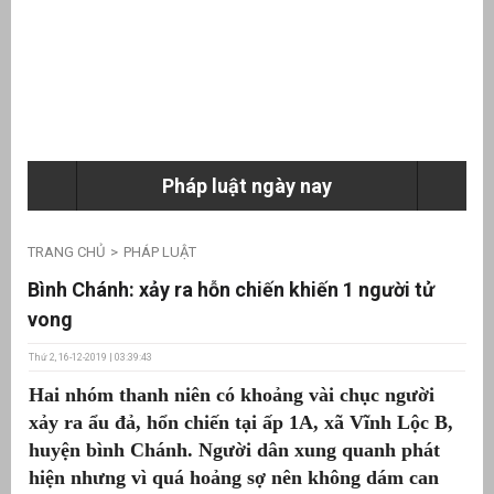
ưu
ền
ng
Pháp luật ngày nay
g
TRANG CHỦ
PHÁP LUẬT
Bình Chánh: xảy ra hỗn chiến khiến 1 người tử
vong
Thứ 2, 16-12-2019 | 03:39:43
n
Hai nhóm thanh niên có khoảng vài chục người
ng
xảy ra ẩu đả, hổn chiến tại ấp 1A, xã Vĩnh Lộc B,
huyện bình Chánh. Người dân xung quanh phát
hiện nhưng vì quá hoảng sợ nên không dám can