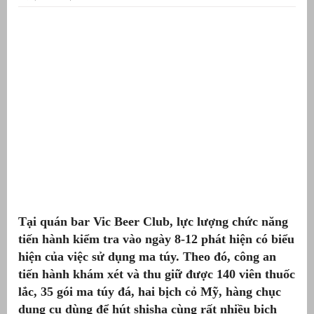
ưu
ền
ng
g
Tại quán bar Vic Beer Club, lực lượng chức năng
tiến hành kiểm tra vào ngày 8-12 phát hiện có biểu
n
ng
hiện của việc sử dụng ma túy. Theo đó, công an
tiến hành khám xét và thu giữ được 140 viên thuốc
lắc, 35 gói ma túy đá, hai bịch cỏ Mỹ, hàng chục
dụng cụ dùng để hút shisha cùng rất nhiều bịch