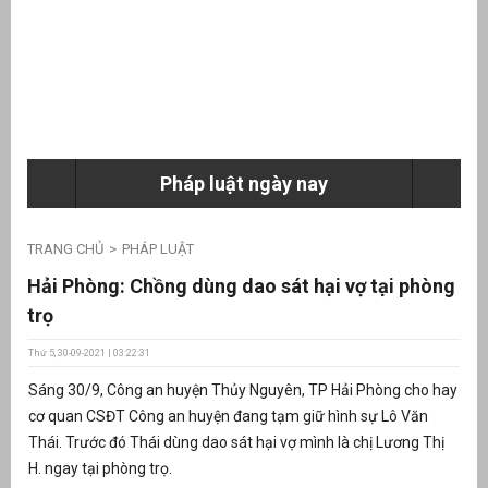
ưu
ền
ng
Pháp luật ngày nay
g
TRANG CHỦ
PHÁP LUẬT
Hải Phòng: Chồng dùng dao sát hại vợ tại phòng
trọ
Thứ 5, 30-09-2021 | 03:22:31
n
Sáng 30/9, Công an huyện Thủy Nguyên, TP Hải Phòng cho hay
ng
cơ quan CSĐT Công an huyện đang tạm giữ hình sự Lô Văn
Thái. Trước đó Thái dùng dao sát hại vợ mình là chị Lương Thị
H. ngay tại phòng trọ.