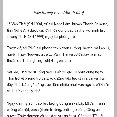
Hiện trường vụ án (Ảnh Tr.Đức)
Lô Văn Thái (SN 1994, trú tại Ngọc Lâm, huyện Thanh Chương,
tỉnh Nghệ An) được xác định đã dùng dao sát hại
vợ mình là chị
Lương Thị H. (SN 1999) ngay tại phòng trọ.
Trước đó, tối 29-9, tại phòng trọ ở thôn Đường Hương, xã Lập Lễ,
huyện Thủy Nguyên, giữa Lô Văn Thái và vợ đã xảy ra mâu
thuẫn do Thái nghi ngờ chị H. ngoại tình.
g
Sau đó, Thái bỏ đi uống rượu. Đến 20 giờ 10 phút cùng ngày,
Thái trở về phòng trọ thì 2 vợ chồng tiếp tục xảy ra cãi vã. Tại
đây, Thái bất ngờ dùng dao đâm nhiều nhát vào người, cổ khiến
chị H. tử vong tại chỗ.
g
Ngay khi nhận tin báo, lực lượng Công an xã Lập Lễ đã nhanh
chóng có mặt, bảo vệ hiện trường, phối hợp cùng Công an
huyện Thủy Nguyên và các đơn vị nghiệp vụ Công an TP Hải