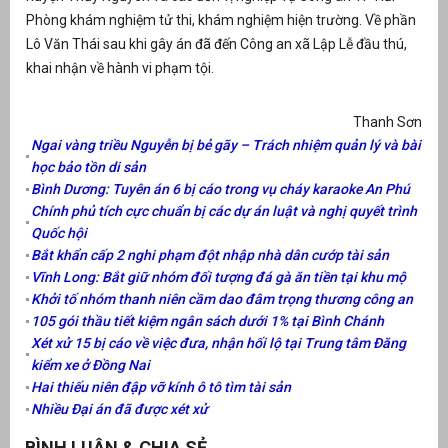
Phòng khám nghiệm tử thi, khám nghiệm hiện trường. Về phần
át
Lô Văn Thái sau khi gây án đã đến Công an xã Lập Lễ đầu thú,
khai nhận về hành vi phạm tội.
Thanh Sơn
Ngai vàng triều Nguyễn bị bẻ gãy – Trách nhiệm quản lý và bài
”
học bảo tồn di sản
Bình Dương: Tuyên án 6 bị cáo trong vụ cháy karaoke An Phú
Chính phủ tích cực chuẩn bị các dự án luật và nghị quyết trình
Quốc hội
Bắt khẩn cấp 2 nghi phạm đột nhập nhà dân cướp tài sản
Vĩnh Long: Bắt giữ nhóm đối tượng đá gà ăn tiền tại khu mộ
Khởi tố nhóm thanh niên cầm dao đâm trọng thương công an
105 gói thầu tiết kiệm ngân sách dưới 1% tại Bình Chánh
Xét xử 15 bị cáo về việc đưa, nhận hối lộ tại Trung tâm Đăng
kiểm xe ở Đồng Nai
Hai thiếu niên đập vỡ kính ô tô tìm tài sản
Nhiều Đại án đã được xét xử
BÌNH LUẬN & CHIA SẺ