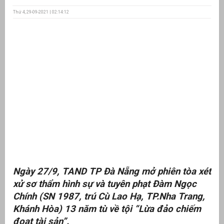
Thứ 4, 29-09-2021 | 02:14:12
ưu
ền
ng
g
Ngày 27/9, TAND TP Đà Nẵng mở phiên tòa xét
n
ng
xử sơ thẩm hình sự và tuyên phạt Đàm Ngọc
Chính (SN 1987, trú Cù Lao Hạ, TP.Nha Trang,
Khánh Hòa) 13 năm tù về tội “Lừa đảo chiếm
đoạt tài sản”.