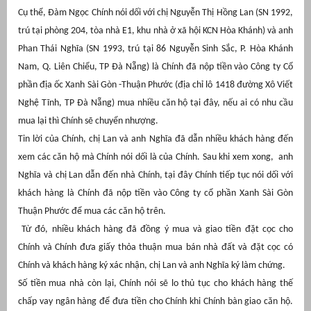
Cụ thể, Đàm Ngọc Chính nói dối với chị Nguyễn Thị Hồng Lan (SN 1992,
át
trú tại phòng 204, tòa nhà E1, khu nhà ở xã hội KCN Hòa Khánh) và anh
Phan Thái Nghĩa (SN 1993, trú tại 86 Nguyễn Sinh Sắc, P. Hòa Khánh
Nam, Q. Liên Chiểu, TP Đà Nẵng) là Chính đã nộp tiền vào Công ty Cổ
phần địa ốc Xanh Sài Gòn -Thuận Phước (địa chỉ lô 1418 đường Xô Viết
”
Nghệ Tĩnh, TP Đà Nẵng) mua nhiều căn hộ tại đây, nếu ai có nhu cầu
mua lại thì Chính sẽ chuyển nhượng.
Tin lời của Chính, chị Lan và anh Nghĩa đã dẫn nhiều khách hàng đến
xem các căn hộ mà Chính nói dối là của Chính. Sau khi xem xong, anh
Nghĩa và chị Lan dẫn đến nhà Chính, tại đây Chính tiếp tục nói dối với
khách hàng là Chính đã nộp tiền vào Công ty cổ phần Xanh Sài Gòn
Thuận Phước để mua các căn hộ trên.
Từ đó, nhiều khách hàng đã đồng ý mua và giao tiền đặt cọc cho
Chính và Chính đưa giấy thỏa thuận mua bán nhà đất và đặt cọc có
Chính và khách hàng ký xác nhận, chị Lan và anh Nghĩa ký làm chứng.
Số tiền mua nhà còn lại, Chính nói sẽ lo thủ tục cho khách hàng thế
chấp vay ngân hàng để đưa tiền cho Chính khi Chính bàn giao căn hộ.