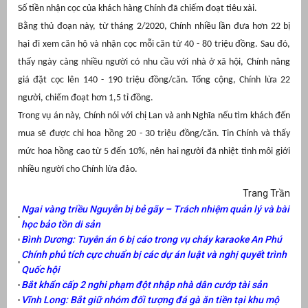
Số tiền nhận cọc của khách hàng Chính đã chiếm đoạt tiêu xài.
Bằng thủ đoạn này, t
ừ tháng 2/2020, Chính nhiều lần đưa hơn 22 bị
hại đi xem căn hộ và nhận cọc mỗi căn từ 40 - 80 triệu đồng. Sau đó,
thấy ngày càng nhiều người có nhu cầu với nhà ở xã hội, Chính nâng
giá đặt cọc lên 140 - 190 triệu đồng/căn. Tổng cộng, Chính lừa 22
người, chiếm đoạt hơn 1,5 tỉ đồng.
Trong vụ án này, Chính nói với chị Lan và anh Nghĩa nếu tìm khách đến
mua sẽ được chi hoa hồng 20 - 30 triệu đồng/căn. Tin Chính và thấy
mức hoa hồng cao từ 5 đến 10%, nên hai người đã nhiệt tình môi giới
nhiều người cho Chính lừa đảo.
Trang Trần
Ngai vàng triều Nguyễn bị bẻ gãy – Trách nhiệm quản lý và bài
học bảo tồn di sản
Bình Dương: Tuyên án 6 bị cáo trong vụ cháy karaoke An Phú
Chính phủ tích cực chuẩn bị các dự án luật và nghị quyết trình
Quốc hội
Bắt khẩn cấp 2 nghi phạm đột nhập nhà dân cướp tài sản
Vĩnh Long: Bắt giữ nhóm đối tượng đá gà ăn tiền tại khu mộ