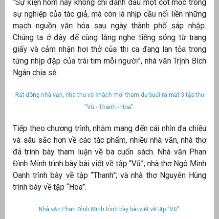
“Sự kiện hôm nay không chỉ đánh dấu một cột mốc trong
sự nghiệp của tác giả, mà còn là nhịp cầu nối liền những
át
mạch nguồn văn hóa sau ngày thành phố sáp nhập.
Chúng ta ở đây để cùng lắng nghe tiếng sóng từ trang
giấy và cảm nhận hơi thở của thi ca đang lan tỏa trong
từng nhịp đập của trái tim mỗi người”, nhà văn Trịnh Bích
”
Ngân chia sẻ.
Rất đông nhà văn, nhà thơ và khách mời tham dự buổi ra mắt 3 tập thơ
"Vũ - Thanh - Hoa".
Tiếp theo chương trình, nhằm mang đến cái nhìn đa chiều
và sâu sắc hơn về các tác phẩm, nhiều nhà văn, nhà thơ
đã trình bày tham luận về ba cuốn sách. Nhà văn Phan
Đình Minh trình bày bài viết về tập “Vũ”; nhà thơ Ngô Minh
Oanh trình bày về tập “Thanh”; và nhà thơ Nguyên Hùng
trình bày về tập “Hoa”.
Nhà văn Phan Đình Minh trình bày bài viết về tập “Vũ”.