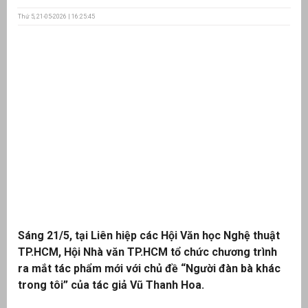
Thứ 5, 21-05-2026 | 16:25:45
ưu
ền
ng
g
Sáng 21/5, tại Liên hiệp các Hội Văn học Nghệ thuật
n
ng
TP.HCM, Hội Nhà văn TP.HCM tổ chức chương trình
ra mắt tác phẩm mới với chủ đề “Người đàn bà khác
trong tôi” của tác giả Vũ Thanh Hoa.