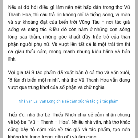
Nếu ai đó hỏi điều gì làm nên nét hấp dẫn trong thơ Vũ
Thanh Hoa, thì câu trả lời không chỉ là tiếng sóng, vị mặn
và sự khoáng đạt của biển trời Vũng Tàu – nơi tác giả
sống và sáng tác. Điều đó còn nằm ở những cơn sóng
lòng sâu thẳm, những góc khuất đầy trắc trở của thân
phận người phụ nữ. Và vượt lên tất cả là một trái tim thi
ca giàu thấu cảm, mong manh nhưng kiêu hãnh và bản
lĩnh.
Với gia tài 8 tác phẩm đã xuất bản ở cả thơ và văn xuôi,
“8 lần đi biển một mình”, nhà thơ Vũ Thanh Hoa vẫn đang
vượt qua trùng khơi của số phận và chữ nghĩa.
Nhà văn Lại Văn Long chia sẻ cảm xúc về tác giả tác phẩm.
Tiếp đó, nhà thơ Lê Thiếu Nhơn chia sẻ cảm nhận chung
về bộ ba “Vũ – Thanh – Hoa”. Nhiều nhà văn, nhà thơ khác
cũng bày tỏ cảm xúc về tác giả và tác phẩm, tạo nên
không khí trang trọng, gần gũi và ấm cúng.