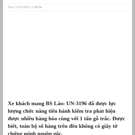
Thứ 2, 13-01-2020 | 12:48:54
ưu
ền
ng
g
Xe khách mang BS Lào: UN-3196 đã được lực
n
ng
lượng chức năng tiến hành kiểm tra phát hiện
được nhiều hàng hóa cùng với 1 tấn gỗ trắc. Được
biết, toàn bộ số hàng trên đều không có giấy tờ
chứng minh nguồn gốc.