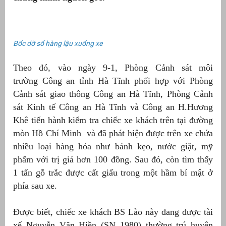
Bốc dỡ số hàng lậu xuống xe
Theo đó, vào ngày 9-1, Phòng Cảnh sát môi
trường Công an tỉnh Hà Tĩnh phối hợp với Phòng
Cảnh sát giao thông Công an Hà Tĩnh, Phòng Cảnh
sát Kinh tế Công an Hà Tĩnh và Công an H.Hương
Khê tiến hành kiểm tra chiếc xe khách trên tại đường
mòn Hồ Chí Minh và đã phát hiện được trên xe chứa
g
nhiều loại hàng hóa như bánh kẹo, nước giặt, mỹ
phẩm với trị giá hơn 100 đồng. Sau đó, còn tìm thấy
1 tấn gỗ trắc được cất giấu trong một hầm bí mật ở
phía sau xe.
g
Được biết, chiếc xe khách BS Lào này đang được tài
xế Nguyễn Văn Hiền (SN 1980) thường trú huyện