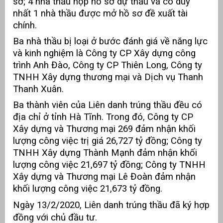
sơ; 4 nhà thầu nộp hồ sơ dự thầu và có duy
nhất 1 nhà thầu được mở hồ sơ đề xuất tài
át
chính.
Ba nhà thầu bị loại ở bước đánh giá về năng lực
và kinh nghiệm là Công ty CP Xây dựng công
trình Anh Đào, Công ty CP Thiên Long, Công ty
”
TNHH Xây dựng thương mại và Dịch vụ Thanh
Thanh Xuân.
Ba thành viên của Liên danh trúng thầu đều có
địa chỉ ở tỉnh Hà Tĩnh. Trong đó, Công ty CP
Xây dựng và Thương mại 269 đảm nhận khối
lượng công việc trị giá 26,727 tỷ đồng; Công ty
TNHH Xây dựng Thành Mạnh đảm nhận khối
lượng công việc 21,697 tỷ đồng; Công ty TNHH
Xây dựng và Thương mại Lê Đoàn đảm nhận
khối lượng công việc 21,673 tỷ đồng.
Ngày 13/2/2020, Liên danh trúng thầu đã ký hợp
đồng với chủ đầu tư.