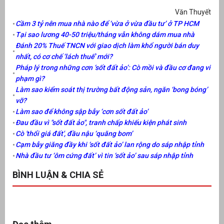
Văn Thuyết
Cầm 3 tỷ nên mua nhà nào để ‘vừa ở vừa đầu tư’ ở TP HCM
Tại sao lương 40-50 triệu/tháng vẫn không dám mua nhà
Đánh 20% Thuế TNCN với giao dịch làm khổ người bán duy
nhất, có cơ chế ‘lách thuế’ mới?
Pháp lý trong những cơn ‘sốt đất ảo’: Cò mồi và đầu cơ đang vi
phạm gì?
Làm sao kiểm soát thị trường bất động sản, ngăn ‘bong bóng’
vỡ?
Làm sao để không sập bẫy ‘cơn sốt đất ảo’
Đau đầu vì "sốt đất ảo", tranh chấp khiếu kiện phát sinh
Cò 'thổi giá đất', đầu nậu ‘quăng bom’
Cạm bẫy giăng đầy khi ‘sốt đất ảo’ lan rộng do sáp nhập tỉnh
Nhà đầu tư ‘ôm cứng đất’ vì tin ‘sốt ảo’ sau sáp nhập tỉnh
BÌNH LUẬN & CHIA SẺ