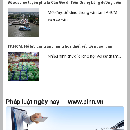
Đề xuất mở tuyến phà từ Cần Giờ đi Tiền Giang bằng đường biển
Mới đây, Sở Giao thông vận tải TP.HCM
vừa có văn...
TP.HCM: Nỗ lực cung ứng hàng hóa thiết yếu tới người dân
Nhiều hình thức “đi chợ hộ” với sự tham...
Pháp luật ngày nay
www.plnn.vn