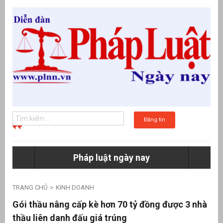
Đăng tin
Pháp luật ngày nay
g
TRANG CHỦ
KINH DOANH
Gói thầu nâng cấp kè hơn 70 tỷ đồng được 3 nhà
thầu liên danh đấu giá trúng