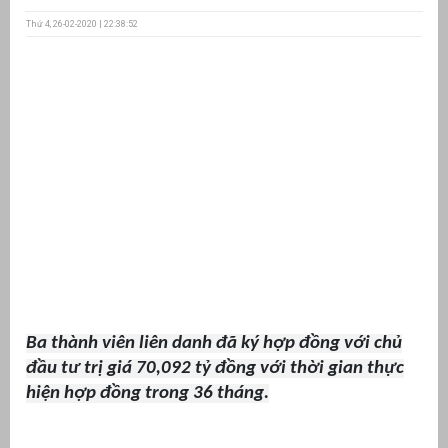
Thứ 4, 26-02-2020 | 22:38:52
ưu
ền
ng
g
Ba thành viên liên danh đã ký hợp đồng với chủ
n
ng
đầu tư trị giá 70,092 tỷ đồng với thời gian thực
hiện hợp đồng trong 36 tháng.