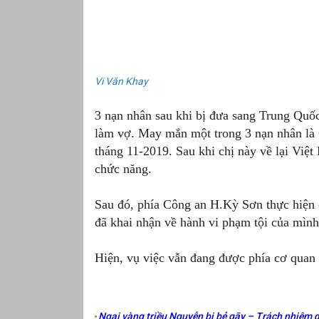
Vi Văn Khay
3 nạn nhân sau khi bị đưa sang Trung Qu
làm vợ. May mắn một trong 3 nạn nhân là C
tháng 11-2019. Sau khi chị này về lại Việ
chức năng.
Sau đó, phía Công an H.Kỳ Sơn thực hiện c
đã khai nhận về hành vi phạm tội của mình
Hiện, vụ việc vẫn đang được phía cơ quan c
Ngai vàng triều Nguyễn bị bẻ gãy – Trách nhiệm q