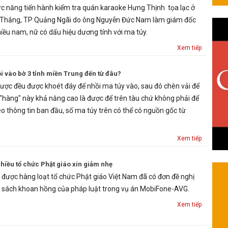
ức năng tiến hành kiểm tra quán karaoke Hưng Thịnh tọa lạc ở
 Thắng, TP Quảng Ngãi do ông Nguyễn Đức Nam làm giám đốc
iều nam, nữ có dấu hiệu dương tính với ma túy.
Xem tiếp
i vào bờ 3 tỉnh miền Trung đến từ đâu?
ược đều được khoét đáy để nhồi ma túy vào, sau đó chèn vải để
ố "hàng" này khả năng cao là được để trên tàu chứ không phải để
heo thông tin ban đầu, số ma túy trên có thể có nguồn gốc từ
Xem tiếp
iều tổ chức Phật giáo xin giảm nhẹ
được hàng loạt tổ chức Phật giáo Việt Nam đã có đơn đề nghị
 sách khoan hồng của pháp luật trong vụ án MobiFone-AVG.
Xem tiếp