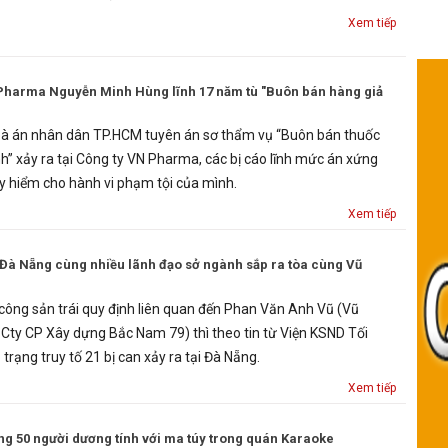
Xem tiếp
Pharma Nguyễn Minh Hùng lĩnh 17 năm tù "Buôn bán hàng giả
à án nhân dân TP.HCM tuyên án sơ thẩm vụ “Buôn bán thuốc
nh” xảy ra tại Công ty VN Pharma, các bị cáo lĩnh mức án xứng
 hiểm cho hành vi phạm tội của mình.
Xem tiếp
 Đà Nẵng cùng nhiều lãnh đạo sở ngành sắp ra tòa cùng Vũ
công sản trái quy định liên quan đến Phan Văn Anh Vũ (Vũ
 Cty CP Xây dựng Bắc Nam 79) thì theo tin từ Viện KSND Tối
trạng truy tố 21 bị can xảy ra tại Đà Nẵng.
Xem tiếp
g 50 người dương tính với ma túy trong quán Karaoke