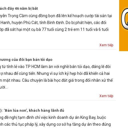
cách đây 46 năm bị bắt
yễn Trọng Cầm cùng đồng bọn đã lên kế hoạch cướp tài sản tại
 Hanh, huyện Phù Cát, tỉnh Bình Định. Do bị phát hiện, các đối
 đã sát hại một cụ bà 77 tuổi cùng 2 trẻ em 11 tuổi và 6 tuổi
Xem tiếp
 hương của đôi bạn bán tỏi dạo
từ tỉnh lẻ vào TP HCM làm ăn với nghề bán tỏi dạo, đáng lẽ đôi
rợ nhau để cùng tiến. Nhưng vì sự ích kỷ hẹp hòi đã khiến cả hai
n mặt nhau. Câu chuyện là bài học đắt giá trong đối nhân xử thế
gười…
Xem tiếp
): ‘Bán lúa non’, khách hàng lãnh đủ
g đề nghị tạm đình chỉ việc kinh doanh dự án King Bay, buộc
h các thủ tục pháp lý, xây dựng cơ sở hạ tầng dự án theo đúng