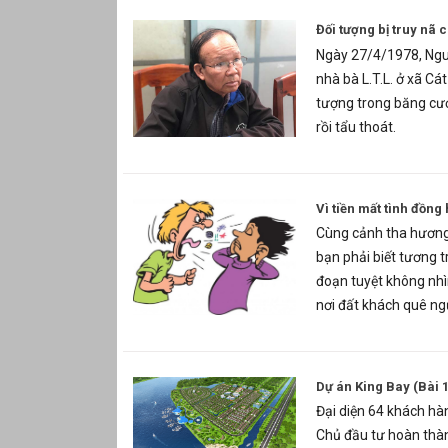
Đối tượng bị truy nã 
Ngày 27/4/1978, Ngu
nhà bà L.T.L. ở xã Cát
tượng trong băng cướp
rồi tẩu thoát.
Vì tiền mất tình đồng
Cùng cảnh tha hương 
bạn phải biết tương t
đoạn tuyệt không nhì
nơi đất khách quê n
Dự án King Bay (Bài 1
Đại diện 64 khách hàn
Chủ đầu tư hoàn thàn