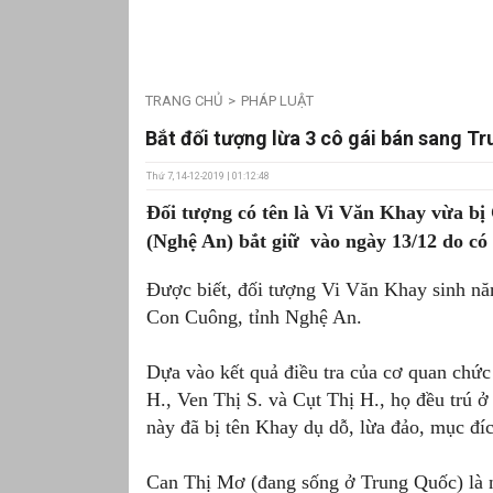
TRANG CHỦ
PHÁP LUẬT
Bắt đối tượng lừa 3 cô gái bán sang T
Thứ 7, 14-12-2019 | 01:12:48
Đối tượng có tên là Vi Văn Khay vừa b
(Nghệ An) bắt giữ vào ngày 13/12 do có 
Được biết, đối tượng Vi Văn Khay sinh n
Con Cuông, tỉnh Nghệ An.
Dựa vào kết quả điều tra của cơ quan chức
H., Ven Thị S. và Cụt Thị H., họ đều trú
này đã bị tên Khay dụ dỗ, lừa đảo, mục đí
Can Thị Mơ (đang sống ở Trung Quốc) là n