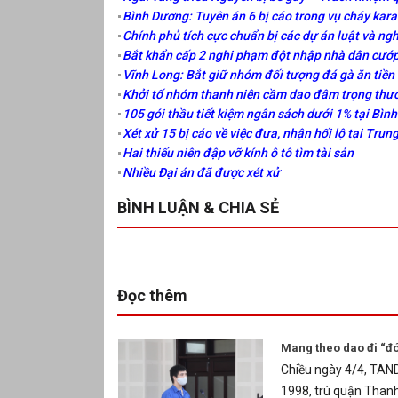
Bình Dương: Tuyên án 6 bị cáo trong vụ cháy kar
Chính phủ tích cực chuẩn bị các dự án luật và ngh
Bắt khẩn cấp 2 nghi phạm đột nhập nhà dân cướp
Vĩnh Long: Bắt giữ nhóm đối tượng đá gà ăn tiền
Khởi tố nhóm thanh niên cầm dao đâm trọng thư
105 gói thầu tiết kiệm ngân sách dưới 1% tại Bìn
Xét xử 15 bị cáo về việc đưa, nhận hối lộ tại Tru
Hai thiếu niên đập vỡ kính ô tô tìm tài sản
Nhiều Đại án đã được xét xử
BÌNH LUẬN & CHIA SẺ
Đọc thêm
Mang theo dao đi “đó
Chiều ngày 4/4, TAND
1998, trú quận Thanh 