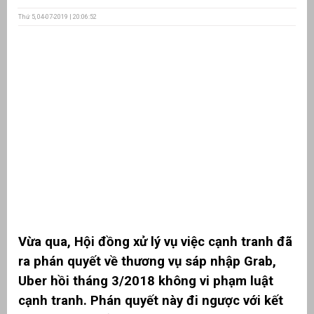
Thứ 5, 04-07-2019 | 20:06:52
ưu
ền
ng
g
Vừa qua, Hội đồng xử lý vụ việc cạnh tranh đã
n
ng
ra phán quyết về thương vụ sáp nhập Grab,
Uber hồi tháng 3/2018 không vi phạm luật
cạnh tranh. Phán quyết này đi ngược với kết