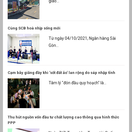
giao...
Cùng SCB hoà nhịp sống mới
Từ ngày 04/10/2021, Ngân hàng Sài
Gòn...
Cạm bẫy giăng đầy khi ‘sốt đất ảo’ lan rộng do sáp nhập tỉnh
Tâm lý "đón đầu quy hoạch" là...
Thu hút nguồn vốn đầu tư chất lượng cao thông qua hình thức
PPP