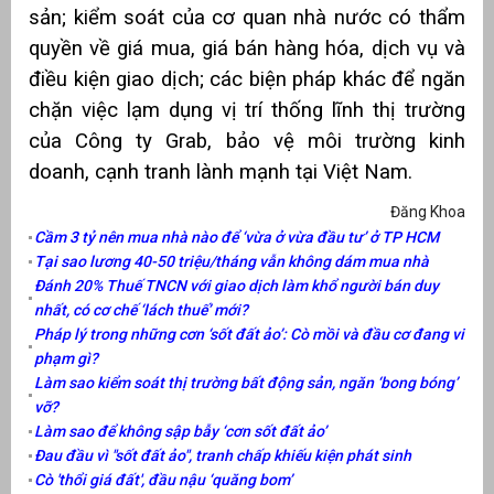
sản; kiểm soát của cơ quan nhà nước có thẩm
quyền về giá mua, giá bán hàng hóa, dịch vụ và
điều kiện giao dịch; các biện pháp khác để ngăn
chặn việc lạm dụng vị trí thống lĩnh thị trường
của Công ty Grab, bảo vệ môi trường kinh
doanh, cạnh tranh lành mạnh tại Việt Nam.
Đăng Khoa
Cầm 3 tỷ nên mua nhà nào để ‘vừa ở vừa đầu tư’ ở TP HCM
Tại sao lương 40-50 triệu/tháng vẫn không dám mua nhà
Đánh 20% Thuế TNCN với giao dịch làm khổ người bán duy
nhất, có cơ chế ‘lách thuế’ mới?
Pháp lý trong những cơn ‘sốt đất ảo’: Cò mồi và đầu cơ đang vi
phạm gì?
Làm sao kiểm soát thị trường bất động sản, ngăn ‘bong bóng’
vỡ?
Làm sao để không sập bẫy ‘cơn sốt đất ảo’
Đau đầu vì "sốt đất ảo", tranh chấp khiếu kiện phát sinh
Cò 'thổi giá đất', đầu nậu ‘quăng bom’