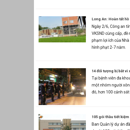
Long An: Hoàn tất hồ 
Ngày 2/6, Công an tỉn
VKSND cùng cấp, đề ng
phạm lợi ích của Nhà 
hình phạt 2-7 năm.
14 đối tượng bị bắt v
Tại bệnh viên đa kh
một nhóm người xông 
đó, hơn 100 cảnh sát
105 gói thầu tiết kiệ
Ban Quản lý dự án đ