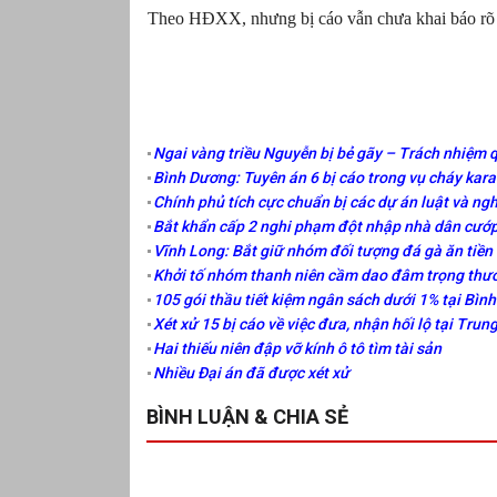
Theo HĐXX, nhưng bị cáo vẫn chưa khai báo rõ n
Ngai vàng triều Nguyễn bị bẻ gãy – Trách nhiệm q
Bình Dương: Tuyên án 6 bị cáo trong vụ cháy kar
Chính phủ tích cực chuẩn bị các dự án luật và ngh
Bắt khẩn cấp 2 nghi phạm đột nhập nhà dân cướp
Vĩnh Long: Bắt giữ nhóm đối tượng đá gà ăn tiền
Khởi tố nhóm thanh niên cầm dao đâm trọng thư
105 gói thầu tiết kiệm ngân sách dưới 1% tại Bìn
Xét xử 15 bị cáo về việc đưa, nhận hối lộ tại Tru
Hai thiếu niên đập vỡ kính ô tô tìm tài sản
Nhiều Đại án đã được xét xử
BÌNH LUẬN & CHIA SẺ