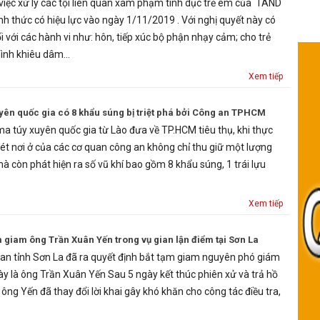
 việc xử lý các tội liên quan xâm phạm tình dục trẻ em của TAND
nh thức có hiệu lực vào ngày 1/11/2019 . Với nghị quyết này có
đối với các hành vi như: hôn, tiếp xúc bộ phận nhạy cảm; cho trẻ
hình khiêu dâm…
Xem tiếp
ên quốc gia có 8 khẩu súng bị triệt phá bởi Công an TPHCM
a túy xuyên quốc gia từ Lào đưa về TP.HCM tiêu thụ, khi thực
ét nơi ở của các cơ quan công an không chỉ thu giữ một lượng
à còn phát hiện ra số vũ khí bao gồm 8 khẩu súng, 1 trái lựu
Xem tiếp
m giam ông Trần Xuân Yến trong vụ gian lận điểm tại Sơn La
an tỉnh Sơn La đã ra quyết định bắt tạm giam nguyên phó giám
y là ông Trần Xuân Yến Sau 5 ngày kết thúc phiên xử và trả hồ
 ông Yến đã thay đổi lời khai gây khó khăn cho công tác điều tra,