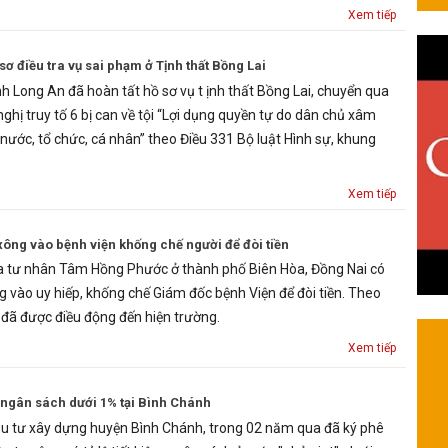
Xem tiếp
sơ điều tra vụ sai phạm ở Tịnh thất Bồng Lai
h Long An đã hoàn tất hồ sơ vụ t ịnh thất Bồng Lai, chuyển qua
hị truy tố 6 bị can về tội “Lợi dụng quyền tự do dân chủ xâm
nước, tổ chức, cá nhân” theo Điều 331 Bộ luật Hình sự, khung
Xem tiếp
ì xông vào bệnh viện khống chế người để đòi tiền
oa tư nhân Tâm Hồng Phước ở thành phố Biên Hòa, Đồng Nai có
vào uy hiếp, khống chế Giám đốc bệnh Viện để đòi tiền. Theo
 đã được điều động đến hiện trường.
Xem tiếp
m ngân sách dưới 1% tại Bình Chánh
ầu tư xây dựng huyện Bình Chánh, trong 02 năm qua đã ký phê