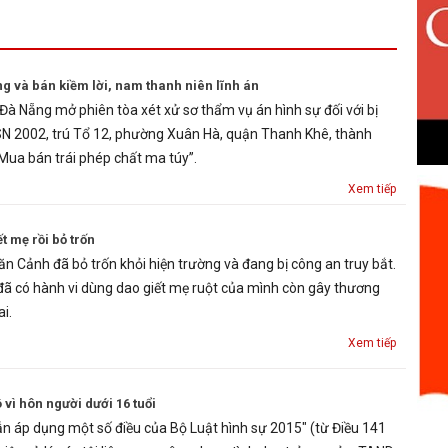
g và bán kiềm lời, nam thanh niên lĩnh án
à Nẵng mở phiên tòa xét xử sơ thẩm vụ án hình sự đối với bị
SN 2002, trú Tổ 12, phường Xuân Hà, quận Thanh Khê, thành
“Mua bán trái phép chất ma túy”.
Xem tiếp
t mẹ rồi bỏ trốn
 Cảnh đã bỏ trốn khỏi hiện trường và đang bị công an truy bắt.
 đã có hành vi dùng dao giết mẹ ruột của mình còn gây thương
i.
Xem tiếp
ô vì hôn người dưới 16 tuổi
n áp dụng một số điều của Bộ Luật hình sự 2015" (từ Điều 141