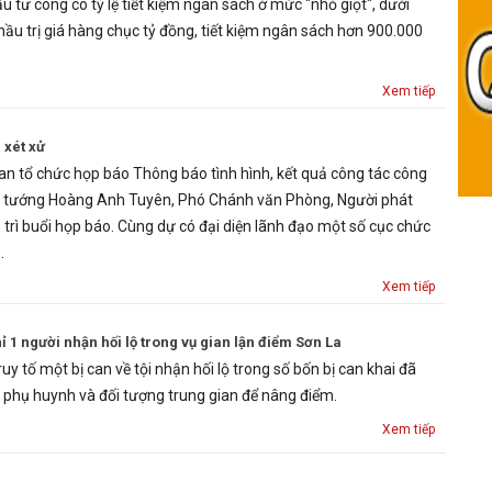
u tư công có tỷ lệ tiết kiệm ngân sách ở mức "nhỏ giọt", dưới
hầu trị giá hàng chục tỷ đồng, tiết kiệm ngân sách hơn 900.000
Xem tiếp
 xét xử
an tổ chức họp báo Thông báo tình hình, kết quả công tác công
u tướng Hoàng Anh Tuyên, Phó Chánh văn Phòng, Người phát
trì buổi họp báo. Cùng dự có đại diện lãnh đạo một số cục chức
.
Xem tiếp
ỉ 1 người nhận hối lộ trong vụ gian lận điểm Sơn La
ruy tố một bị can về tội nhận hối lộ trong số bốn bị can khai đã
ừ phụ huynh và đối tượng trung gian để nâng điểm.
Xem tiếp