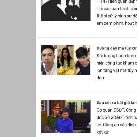
– 147) liên quan đến
Tối cao ban hành chí
thể bị xử lý hình sự 
em xem phim, hoạt 
Đường dây ma túy xuy
Đối tượng buôn bán m
hiện công tác khám x
lớn tang vật ma túy m
đạn.
Sau xét xử bắt giữ tạ
Cơ quan CSĐT, Công 
đốc Sở GD&ĐT tỉnh nà
sơ. Công an xác định,
xét xử.