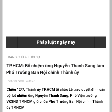
ưu
ền
ng
Pháp luật ngày nay
g
TRANG CHỦ
THỜI SỰ
TP.HCM: Bổ nhiệm ông Nguyễn Thanh Sang làm
Phó Trưởng Ban Nội chính Thành ủy
Thứ 6, 12-07-2024 | 04:59:07
n
Chiều 12
/7, Thành ủy TP
.HCM tổ chức Lễ trao quyết định cán
ng
bộ
, bổ nhiệm ông Nguyễn Thanh Sang, Phó Viện trưởng
VKSND TP.HCM giữ chức Phó Trưởng Ban Nội chính Thành
ủy TP
.HCM.