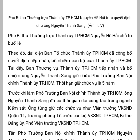
Phó Bí thư Thường trực Thành ủy TP HCM Nguyễn Hồ Hải trao quyết định
cho ông Nguyễn Thanh Sang. (Ảnh: L.V)
Phó Bí thư Thường trực Thành ủy TP.HCM Nguyễn Hồ Hải chủ trì
buổi lễ.
Theo đó, đại diện Ban Tổ chức Thành ủy TP.HCM đã công bố
quyết định tiếp nhận, bổ nhiệm cán bộ của Thành ủy TP.HCM.
Tại đây, Ban Thường vụ Thành ủy TP.HCM tiếp nhận và bổ
nhiệm ông Nguyễn Thanh Sang giữ chức Phó Trưởng Ban Nội
chính Thành ủy TP.HCM. Thời hạn giữ chức vụ là 5 năm.
g
Trước khi làm Phó Trưởng Ban Nội chính Thành ủy TP.HCM, ông
Nguyễn Thanh Sang đã có thời gian dài công tác trong ngành
Kiểm sát. Ông từng giữ các chức vụ như: Viện trưởng VKSND
Quận 11; Trưởng phòng Tổ chức cán bộ VKSND TP.HCM; Bí thư
g
Đảng ủy, Phó Viện trưởng VKSND TP.HCM.
Tân Phó Trưởng Ban Nội chính Thành ủy TP.HCM Nguyễn