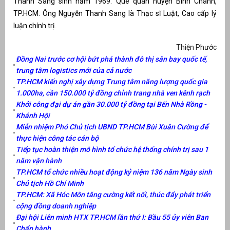
Thanh Sang sinh năm 1969. Quê quán huyện Bình Chánh,
TP.HCM. Ông Nguyễn Thanh Sang là Thạc sĩ Luật, Cao cấp lý
át
luận chính trị.
Thiện Phước
Đồng Nai trước cơ hội bứt phá thành đô thị sân bay quốc tế,
trung tâm logistics mới của cả nước
”
TP.HCM kiến nghị xây dựng Trung tâm năng lượng quốc gia
1.000ha, cần 150.000 tỷ đồng chỉnh trang nhà ven kênh rạch
Khởi công đại dự án gần 30.000 tỷ đồng tại Bến Nhà Rồng -
Khánh Hội
Miễn nhiệm Phó Chủ tịch UBND TP.HCM Bùi Xuân Cường để
thực hiện công tác cán bộ
Tiếp tục hoàn thiện mô hình tổ chức hệ thống chính trị sau 1
năm vận hành
TP.HCM tổ chức nhiều hoạt động kỷ niệm 136 năm Ngày sinh
Chủ tịch Hồ Chí Minh
TP.HCM: Xã Hóc Môn tăng cường kết nối, thúc đẩy phát triển
cộng đồng doanh nghiệp
Đại hội Liên minh HTX TP.HCM lần thứ I: Bầu 55 ủy viên Ban
Chấp hành