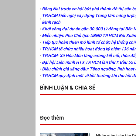
Đồng Nai trước cơ hội bứt phá thành đô thị sân ba
TP.HCM kiến nghị xây dựng Trung tâm năng lượng
kênh rạch
Khởi công đại dự án gần 30.000 tỷ đồng tại Bến 
Miễn nhiệm Phó Chủ tịch UBND TP.HCM Bùi Xuân 
Tiếp tục hoàn thiện mô hình tổ chức hệ thống chí
TP.HCM tổ chức nhiều hoạt động kỷ niệm 136 năm
TP.HCM: Xã Hóc Môn tăng cường kết nối, thúc đẩ
Đại hội Liên minh HTX TP.HCM lần thứ I: Bầu 55 
Điều chỉnh giá xăng dầu: Tăng ngưỡng, linh hoạt 
TP.HCM quy định mới về bồi thường khi thu hồi đ
BÌNH LUẬN & CHIA SẺ
Đọc thêm
Nhân viên trên tàu 