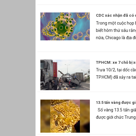
CDC xác nhận đã có 
Trong một cuộc họp 
biết hôm thứ sáu rằn
nữa, Chicago là địa 
TPHCM: xe 7 chỗ bị xe
Trưa 10/2, tại dốc cầ
TP.HCM) đã xảy ra ta
13.5 tấn vàng được g
Số vàng 13.5 tấn giấ
được giới chức Trung