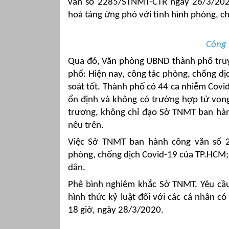
văn số 2285/STNMT-CTR ngày 26/3/20
hoả táng ứng phó với tình hình phòng, ch
Công
Qua đó, Văn phòng UBND thành phố truy
phố: Hiện nay, công tác phòng, chống d
soát tốt. Thành phố có 44 ca nhiễm Covi
ổn định và không có trường hợp tử von
trương, không chỉ đạo Sở TNMT ban hà
nêu trên.
Việc Sở TNMT ban hành công văn số 
phòng, chống dịch Covid-19 của TP.HCM;
dân.
Phê bình nghiêm khắc Sở TNMT. Yêu cầu
hình thức kỷ luật đối với các cá nhân c
18 giờ, ngày 28/3/2020.