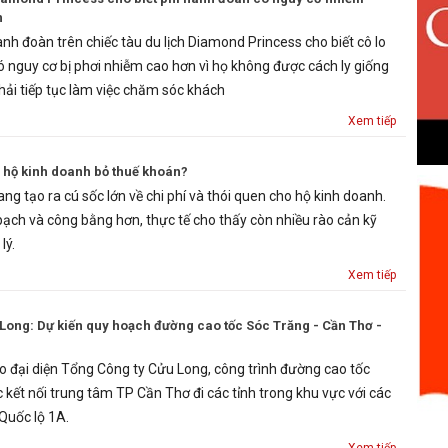
n
nh đoàn trên chiếc tàu du lịch Diamond Princess cho biết cô lo
ó nguy cơ bị phơi nhiễm cao hơn vì họ không được cách ly giống
ải tiếp tục làm việc chăm sóc khách
Xem tiếp
g hộ kinh doanh bỏ thuế khoán?
ng tạo ra cú sốc lớn về chi phí và thói quen cho hộ kinh doanh.
bạch và công bằng hơn, thực tế cho thấy còn nhiều rào cản kỹ
lý.
Xem tiếp
ong: Dự kiến quy hoạch đường cao tốc Sóc Trăng - Cần Thơ -
eo đại diện Tổng Công ty Cửu Long, công trình đường cao tốc
 kết nối trung tâm TP Cần Thơ đi các tỉnh trong khu vực với các
Quốc lộ 1A.