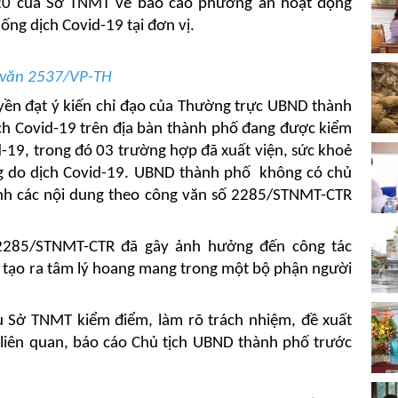
20 của Sở TNMT về báo cáo phương án hoạt động
ống dịch Covid-19 tại đơn vị.
 văn 2537/VP-TH
ền đạt ý kiến chỉ đạo của Thường trực UBND thành
ịch Covid-19 trên địa bàn thành phố đang được kiểm
d-19, trong đó 03 trường hợp đã xuất viện, sức khoẻ
g do dịch Covid-19. UBND thành phố không có chủ
nh các nội dung theo công văn số 2285/STNMT-CTR
2285/STNMT-CTR đã gây ảnh hưởng đến công tác
 tạo ra tâm lý hoang mang trong một bộ phận người
 Sở TNMT kiểm điểm, làm rõ trách nhiệm, đề xuất
ó liên quan, báo cáo Chủ tịch UBND thành phố trước