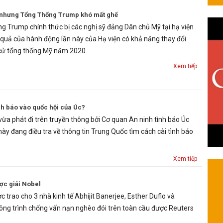
ội nhưng Tổng Thống Trump khó mất ghế
g Trump chính thức bị các nghị sỹ đảng Dân chủ Mỹ tại hạ viện
u quả của hành động lần này của Hạ viện có khả năng thay đổi
cử tổng thống Mỹ năm 2020.
Xem tiếp
nh báo vào quốc hội của Úc?
ừa phát đi trên truyền thông bởi Cơ quan An ninh tình báo Úc
này đang điều tra về thông tin Trung Quốc tìm cách cài tình báo
Xem tiếp
ược giải Nobel
ợc trao cho 3 nhà kinh tế Abhijit Banerjee, Esther Duflo và
ông trình chống vấn nạn nghèo đói trên toàn cầu được Reuters