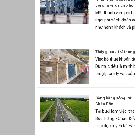
corona virus cao hơ
Một thành viên phi hà
ngại phi hành đoàn c
như hành khách và ph
Thấy gì sau 1/2 thán
Việc bỏ thuế khoán đa
Dù mục tiêu là minh 
thuật, tâm lý và quản 
Đồng bằng sông Cửu L
Châu Đốc
Tại buổi làm việc, th
Sóc Trăng - Châu Đốc
trục dọc tuyến N1 và 