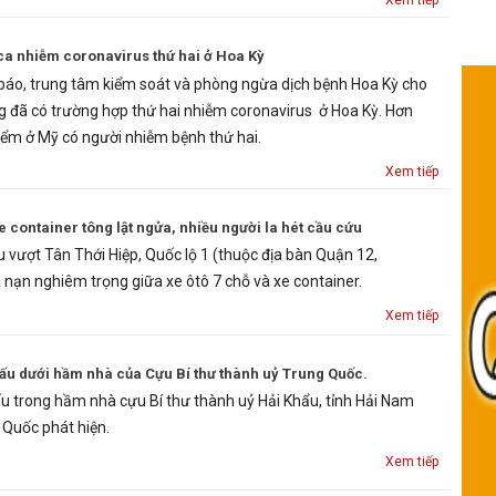
Xem tiếp
ca nhiễm coronavirus thứ hai ở Hoa Kỳ
báo, trung tâm kiểm soát và phòng ngừa dịch bệnh Hoa Kỳ cho
g đã có trường hợp thứ hai nhiễm coronavirus ở Hoa Kỳ. Hơn
điểm ở Mỹ có người nhiễm bệnh thứ hai.
Xem tiếp
 container tông lật ngửa, nhiều người la hét cầu cứu
u vượt Tân Thới Hiệp, Quốc lộ 1 (thuộc địa bàn Quận 12,
i nạn nghiêm trọng giữa xe ôtô 7 chỗ và xe container.
Xem tiếp
iấu dưới hầm nhà của Cựu Bí thư thành uỷ Trung Quốc.
u trong hầm nhà cựu Bí thư thành uỷ Hải Khẩu, tỉnh Hải Nam
 Quốc phát hiện.
Xem tiếp