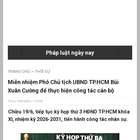
ưu
ền
ng
Pháp luật ngày nay
g
TRANG CHỦ
THỜI SỰ
Miễn nhiệm Phó Chủ tịch UBND TP.HCM Bùi
Xuân Cường để thực hiện công tác cán bộ
Thứ 6, 19-06-2026 | 17:35:39
n
Chiều 19/6, tiếp tục kỳ họp thứ 3 HĐND TP.HCM khóa
ng
XI, nhiệm kỳ 2026-2031, tiến hành công tác nhân sự.