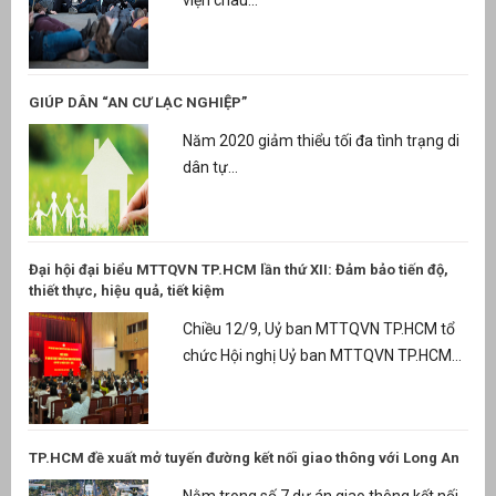
viện châu...
GIÚP DÂN “AN CƯ LẠC NGHIỆP”
Năm 2020 giảm thiểu tối đa tình trạng di
dân tự...
Đại hội đại biểu MTTQVN TP.HCM lần thứ XII: Đảm bảo tiến độ,
thiết thực, hiệu quả, tiết kiệm
Chiều 12/9, Uỷ ban MTTQVN TP.HCM tổ
chức Hội nghị Uỷ ban MTTQVN TP.HCM...
TP.HCM đề xuất mở tuyến đường kết nối giao thông với Long An