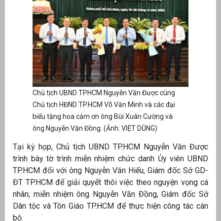
Chủ tịch UBND TPHCM Nguyễn Văn Được cùng
Chủ tịch HĐND TP.HCM Võ Văn Minh và các đại
biểu tặng hoa cảm ơn ông Bùi Xuân Cường và
ông Nguyễn Văn Đồng. (Ảnh: VIỆT DŨNG)
g
Tại kỳ họp, Chủ tịch UBND TP.HCM Nguyễn Văn Được
trình bày tờ trình miễn nhiệm chức danh Ủy viên UBND
TP.HCM đối với ông Nguyễn Văn Hiếu, Giám đốc Sở GD-
ĐT TP.HCM để giải quyết thôi việc theo nguyện vọng cá
g
nhân; miễn nhiệm ông Nguyễn Văn Đồng, Giám đốc Sở
Dân tộc và Tôn Giáo TP.HCM để thực hiện công tác cán
bộ.