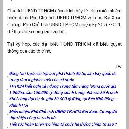
Chủ tịch UBND TP.HCM cũng trình bày tờ trình miễn nhiệm
át
chức danh Phó Chủ tịch UBND TP.HCM với ông Bùi Xuân
Cường, Phó Chủ tịch UBND TP.HCM nhiệm kỳ 2026-2031,
để thực hiện công tác cán bộ.
”
Tại kỳ họp, các đại biểu HĐND TP.HCM đã biểu quyết
thông qua các tờ trình.
PV
Đồng Nai trước cơ hội bứt phá thành đô thị sân bay quốc tế,
trung tâm logistics mới của cả nước
TP.HCM kiến nghị xây dựng Trung tâm năng lượng quốc gia
1.000ha, cần 150.000 tỷ đồng chỉnh trang nhà ven kênh rạch
Khởi công đại dự án gần 30.000 tỷ đồng tại Bến Nhà Rồng -
Khánh Hội
Miễn nhiệm Phó Chủ tịch UBND TP.HCM Bùi Xuân Cường để
thực hiện công tác cán bộ
Tiếp tục hoàn thiện mô hình tổ chức hệ thống chính trị sau 1