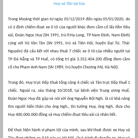
Huy và Tân tại tòa
Trong khoảng thời gian từ ngày 05/12/2019 đến ngày 05/01/2020,
do
có ý định chiếm đoạt xe ô tô của người khác đem cầm cố lấy tiền tiêu
xài,
Đoàn Ngọc Huy (SN 1991, trú P.Hạ Long, TP Nam Định, Nam Định)
cùng với Vũ Văn Tân (SN 1991, trú xã Tiên Hội, huyện Đại Từ, Thái
Nguyên) đã cấu kết với nhau thuê 7 chiếc xe ô tô của nhiều người tại
TP Đà Nẵng và TP Huế, có tổng trị giá 3.352.404.200 đồng đem cầm
cố cho Phạm Anh Nam (SN 1989, trú huyện Chương Mỹ, Hà Nội).
g
Trong đó, Huy trực tiếp thuê tổng cộng 6 chiếc và Tân trực tiếp thuế 1
chiếc. Ngoài ra, vào tháng 10/2018, tại bệnh viện Trung ương Huế,
Đoàn Ngọc Huy đã gặp và nói với ông Nguyễn Bội Ngh. là có khả năng
tìm người hiến thân cho ông Ngh., tin tưởng Huy, ông Ngh. đưa cho
Huy 400.000.000 đồng và Huy chiếm đoạt tiêu xài cá nhân hết.
g
Để thực hiện hành vi phạm tội của mình, sau khi thuê được xe Huy và