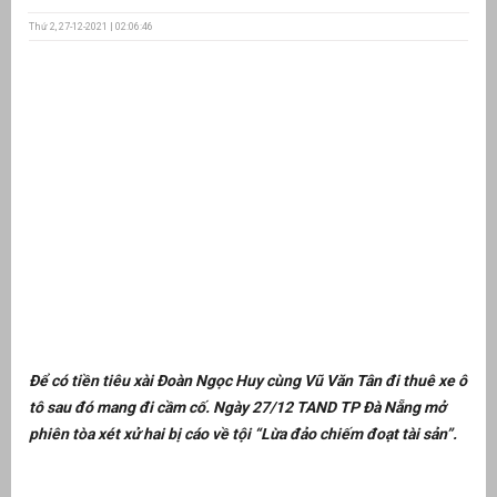
Thứ 2, 27-12-2021 | 02:06:46
ưu
ền
ng
g
n
Để có tiền tiêu xài Đoàn Ngọc Huy cùng Vũ Văn Tân đi thuê xe ô
ng
tô sau đó mang đi cầm cố. Ngày 27/12 TAND TP Đà Nẵng mở
phiên tòa xét xử hai bị cáo về tội “Lừa đảo chiếm đoạt tài sản”.