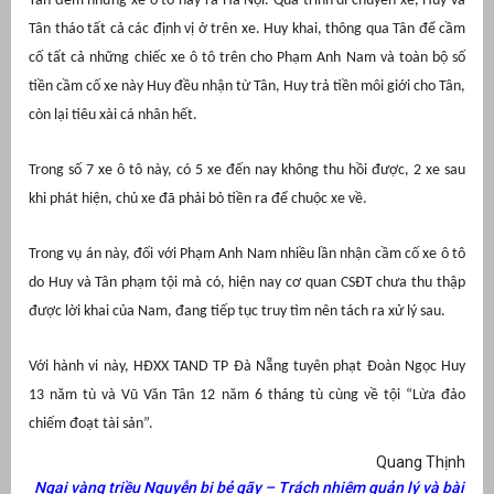
Tân đem những xe ô tô này ra Hà Nội. Quá trình di chuyển xe, Huy và
Tân tháo tất cả các định vị ở trên xe. Huy khai, thông qua Tân để cầm
át
cố tất cả những chiếc xe ô tô trên cho Phạm Anh Nam và toàn bộ số
tiền cầm cố xe này Huy đều nhận từ Tân, Huy trả tiền môi giới cho Tân,
còn lại tiêu xài cá nhân hết.
”
Trong số 7 xe ô tô này, có 5 xe đến nay không thu hồi được, 2 xe sau
khi phát hiện, chủ xe đã phải bỏ tiền ra để chuộc xe về.
Trong vụ án này, đối với Phạm Anh Nam nhiều lần nhận cầm cố xe ô tô
do Huy và Tân phạm tội mà có, hiện nay cơ quan CSĐT chưa thu thập
được lời khai của Nam, đang tiếp tục truy tìm nên tách ra xử lý sau.
Với hành vi này, HĐXX TAND TP Đà Nẵng tuyên phạt
Đoàn Ngọc Huy
13 năm tù và
Vũ Văn Tân 12 năm 6 tháng tù cùng về tội
“Lừa đảo
chiếm đoạt tài sản”.
Quang Thịnh
Ngai vàng triều Nguyễn bị bẻ gãy – Trách nhiệm quản lý và bài