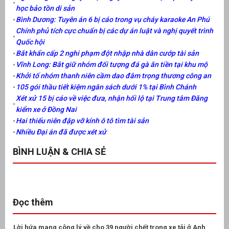
học bảo tồn di sản
Bình Dương: Tuyên án 6 bị cáo trong vụ cháy karaoke An Phú
Chính phủ tích cực chuẩn bị các dự án luật và nghị quyết trình
Quốc hội
Bắt khẩn cấp 2 nghi phạm đột nhập nhà dân cướp tài sản
Vĩnh Long: Bắt giữ nhóm đối tượng đá gà ăn tiền tại khu mộ
Khởi tố nhóm thanh niên cầm dao đâm trọng thương công an
105 gói thầu tiết kiệm ngân sách dưới 1% tại Bình Chánh
Xét xử 15 bị cáo về việc đưa, nhận hối lộ tại Trung tâm Đăng
kiểm xe ở Đồng Nai
Hai thiếu niên đập vỡ kính ô tô tìm tài sản
Nhiều Đại án đã được xét xử
BÌNH LUẬN & CHIA SẺ
Đọc thêm
Lời hứa mang công lý về cho 39 người chết trong xe tải ở Anh