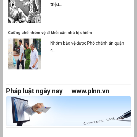
triệu...
Cưỡng chế nhóm vệ sĩ khỏi căn nhà bị chiếm
Nhóm bảo vệ được Phó chánh án quận
4...
Pháp luật ngày nay
www.plnn.vn