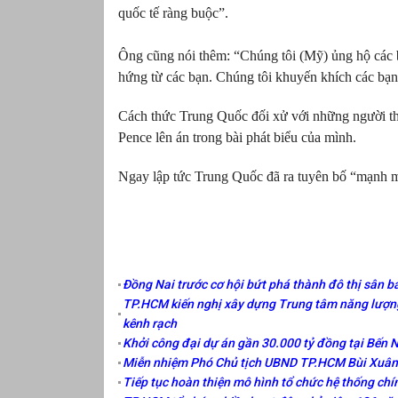
quốc tế ràng buộc”.
Ông cũng nói thêm: “Chúng tôi (Mỹ) ủng hộ các 
hứng từ các bạn. Chúng tôi khuyến khích các bạn 
Cách thức Trung Quốc đối xử với những người t
Pence lên án trong bài phát biểu của mình.
Ngay lập tức Trung Quốc đã ra tuyên bố “mạnh m
Đồng Nai trước cơ hội bứt phá thành đô thị sân ba
TP.HCM kiến nghị xây dựng Trung tâm năng lượng
kênh rạch
Khởi công đại dự án gần 30.000 tỷ đồng tại Bến 
Miễn nhiệm Phó Chủ tịch UBND TP.HCM Bùi Xuân 
Tiếp tục hoàn thiện mô hình tổ chức hệ thống chí