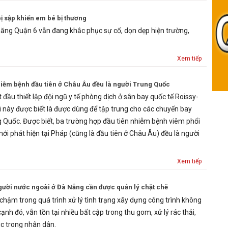
 sập khiến em bé bị thương
năng Quận 6 vẫn đang khắc phục sự cố, dọn dẹp hiện trường,
Xem tiếp
iễm bệnh đầu tiên ở Châu Âu đều là người Trung Quốc
đầu thiết lập đội ngũ y tế phòng dịch ở sân bay quốc tế Roissy-
i này được biết là được dùng để tập trung cho các chuyến bay
ng Quốc. Được biết, ba trường hợp đầu tiên nhiễm bệnh viêm phổi
ới phát hiện tại Pháp (cũng là đầu tiên ở Châu Âu) đều là người
Xem tiếp
ười nước ngoài ở Đà Nẵng cần được quản lý chặt chẽ
chậm trong quá trình xử lý tình trạng xây dựng công trình không
cạnh đó, vẫn tồn tại nhiều bất cập trong thu gom, xử lý rác thải,
úc trong nhân dân.