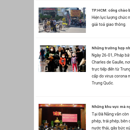
TP.HCM: cổng chào bị
Hiện lực lượng chức 
giải toả giao thông.
Những trường hợp nh
Ngày 26-01, Pháp bắt 
Charles de Gaulle, nơ
trực tiếp đến từ Tru
cấp do virus corona m
Trung Quốc.
Những khu vực mà ng
Tại Đà Nẵng vẫn còn 
phép, trái phép; bên 
nước thải, gây bức x