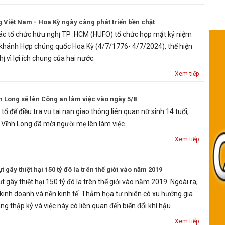
Việt Nam - Hoa Kỳ ngày càng phát triển bền chặt
các tổ chức hữu nghị TP .HCM (HUFO) tổ chức họp mặt kỷ niệm
hánh Hợp chúng quốc Hoa Kỳ (4/7/1776- 4/7/2024), thể hiện
ị vì lợi ích chung của hai nước.
Xem tiếp
h Long sẽ lên Công an làm việc vào ngày 5/8
tố để điều tra vụ tai nạn giao thông liên quan nữ sinh 14 tuổi,
 Vĩnh Long đã mời người mẹ lên làm việc.
Xem tiếp
t gây thiệt hại 150 tỷ đô la trên thế giới vào năm 2019
t gây thiệt hại 150 tỷ đô la trên thế giới vào năm 2019. Ngoài ra,
 kinh doanh và nền kinh tế. Thảm họa tự nhiên có xu hướng gia
ng thập kỷ và việc này có liên quan đến biến đổi khí hậu.
Xem tiếp