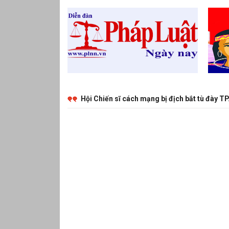
Hội Chiến sĩ cách mạng bị địch bắt tù đày TP.HCM về nguồn, trồng “Vườn cây Đại đoàn kết” tại Côn Đảo
Tướng cướp Điềm Khắc 