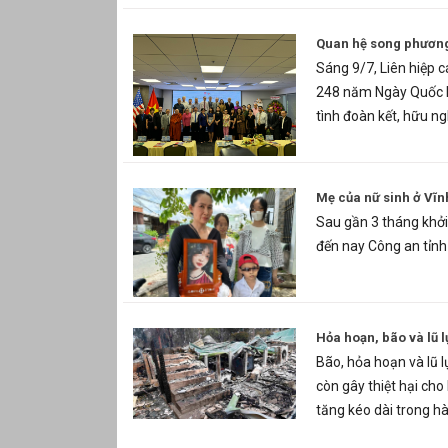
Quan hệ song phương 
Sáng 9/7, Liên hiệp 
248 năm Ngày Quốc k
tình đoàn kết, hữu ngh
Mẹ của nữ sinh ở Vĩn
Sau gần 3 tháng khởi 
đến nay Công an tỉnh
Hỏa hoạn, bão và lũ lụ
Bão, hỏa hoạn và lũ lụ
còn gây thiệt hại cho
tăng kéo dài trong hà