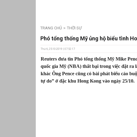
TRANG CHỦ
THỜI SỰ
Phó tổng thống Mỹ ủng hộ biểu tình H
Thứ 6, 25-10-2019 | 07:52:17
Reuters đưa tin Phó tổng thống Mỹ Mike Pence 
quốc gia Mỹ (NBA) thất bại trong việc đặt ra 
khác Ông Pence cũng có bài phát biểu cáo bu
tự do” ở đặc khu Hong Kong vào ngày 25/10.