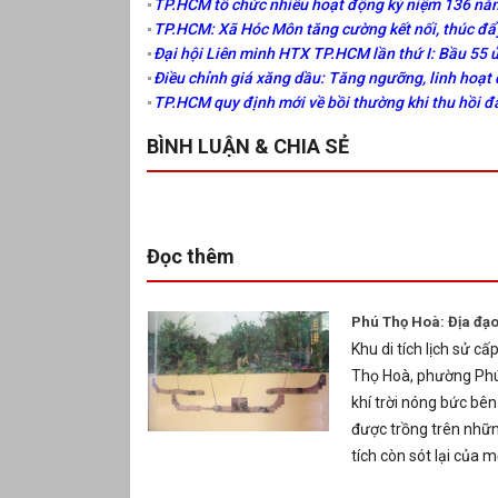
TP.HCM tổ chức nhiều hoạt động kỷ niệm 136 năm
TP.HCM: Xã Hóc Môn tăng cường kết nối, thúc đẩ
Đại hội Liên minh HTX TP.HCM lần thứ I: Bầu 55 
Điều chỉnh giá xăng dầu: Tăng ngưỡng, linh hoạt 
TP.HCM quy định mới về bồi thường khi thu hồi đ
BÌNH LUẬN & CHIA SẺ
Đọc thêm
Phú Thọ Hoà: Địa đạo
Khu di tích lịch sử c
Thọ Hoà, phường Phú 
khí trời nóng bức bên
được trồng trên nhữn
tích còn sót lại của 