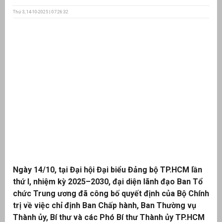
Thứ 3, 14-10-2025 | 07:26:32
ưu
ền
ng
g
Ngày 14/10, tại Đại hội Đại biểu Đảng bộ TP.HCM lần
n
ng
thứ I, nhiệm kỳ 2025–2030, đại diện lãnh đạo Ban Tổ
chức Trung ương đã công bố quyết định của Bộ Chính
trị về việc chỉ định Ban Chấp hành, Ban Thường vụ
Thành ủy, Bí thư và các Phó Bí thư Thành ủy TP.HCM