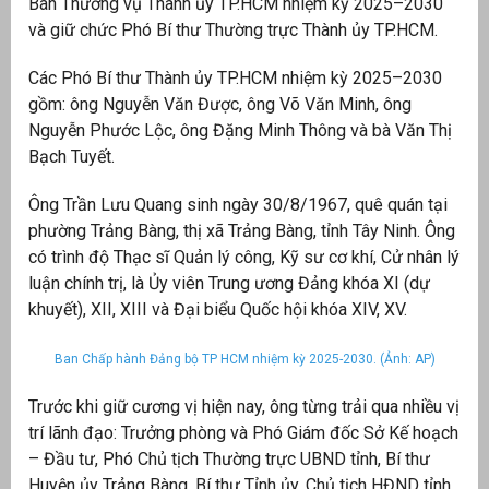
Ban Thường vụ Thành ủy TP.HCM nhiệm kỳ 2025–2030
và giữ chức Phó Bí thư Thường trực Thành ủy TP.HCM.
át
Các Phó Bí thư Thành ủy TP.HCM nhiệm kỳ 2025–2030
gồm: ông Nguyễn Văn Được, ông Võ Văn Minh, ông
Nguyễn Phước Lộc, ông Đặng Minh Thông và bà Văn Thị
Bạch Tuyết.
”
Ông Trần Lưu Quang sinh ngày 30/8/1967, quê quán tại
phường Trảng Bàng, thị xã Trảng Bàng, tỉnh Tây Ninh. Ông
có trình độ Thạc sĩ Quản lý công, Kỹ sư cơ khí, Cử nhân lý
luận chính trị, là Ủy viên Trung ương Đảng khóa XI (dự
khuyết), XII, XIII và Đại biểu Quốc hội khóa XIV, XV.
Ban Chấp hành Đảng bộ TP HCM nhiệm kỳ 2025-2030. (Ảnh: AP)
Trước khi giữ cương vị hiện nay, ông từng trải qua nhiều vị
trí lãnh đạo: Trưởng phòng và Phó Giám đốc Sở Kế hoạch
– Đầu tư, Phó Chủ tịch Thường trực UBND tỉnh, Bí thư
Huyện ủy Trảng Bàng, Bí thư Tỉnh ủy, Chủ tịch HĐND tỉnh