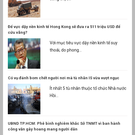
Để vực dậy nền kinh tế Hong Kong sẽ đưa ra 511 triệu USD để
cứu vãng?
Với mục tiêu vực dậy nền kinh tế suy
thoái, do phong...
Có vụ đánh bom chết người nơi mà tù nhân IS vừa vượt ngục
Ít nhất 5 tù nhân thuộc tổ chức Nhà nước
Hồi...
UBND TP.HCM: Phê bình nghiêm khắc Sở TNMT vì ban hành
công văn gây hoang mang người dân