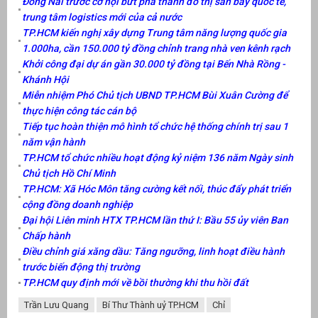
Đồng Nai trước cơ hội bứt phá thành đô thị sân bay quốc tế,
trung tâm logistics mới của cả nước
TP.HCM kiến nghị xây dựng Trung tâm năng lượng quốc gia
1.000ha, cần 150.000 tỷ đồng chỉnh trang nhà ven kênh rạch
Khởi công đại dự án gần 30.000 tỷ đồng tại Bến Nhà Rồng -
Khánh Hội
Miễn nhiệm Phó Chủ tịch UBND TP.HCM Bùi Xuân Cường để
thực hiện công tác cán bộ
Tiếp tục hoàn thiện mô hình tổ chức hệ thống chính trị sau 1
năm vận hành
TP.HCM tổ chức nhiều hoạt động kỷ niệm 136 năm Ngày sinh
Chủ tịch Hồ Chí Minh
TP.HCM: Xã Hóc Môn tăng cường kết nối, thúc đẩy phát triển
cộng đồng doanh nghiệp
Đại hội Liên minh HTX TP.HCM lần thứ I: Bầu 55 ủy viên Ban
Chấp hành
Điều chỉnh giá xăng dầu: Tăng ngưỡng, linh hoạt điều hành
trước biến động thị trường
TP.HCM quy định mới về bồi thường khi thu hồi đất
Trần Lưu Quang
Bí Thư Thành uỷ TP.HCM
Chỉ