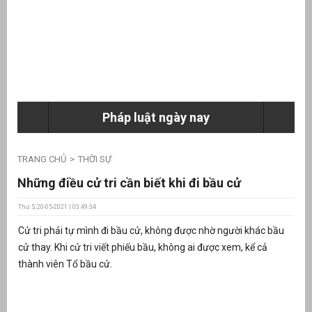
ưu
ền
ng
Pháp luật ngày nay
g
TRANG CHỦ
THỜI SỰ
Những điều cử tri cần biết khi đi bầu cử
Thứ 5, 20-05-2021 | 03:49:34
Cử tri phải tự mình đi bầu cử, không được nhờ người khác bầu
n
cử thay. Khi cử tri viết phiếu bầu, không ai được xem, kể cả
ng
thành viên Tổ bầu cử.