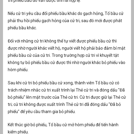
thì phiếu bầu đó vẫn được tính là hợp lệ.
Nếu cử tri yêu cầu đổi phiếu bầu khác do gạch hỏng, Tổ bầu cử
phải thu hồi phiếu gạch hỏng của cử tri, sau đó mới được phát
phiếu bầu khác.
Đối với những cử tri không thể tự viết được phiếu bầu cử thì
được nhờ người khác viết hộ, người viết hộ phải bảo đảm bí mật
phiếu bầu cử của cử tri. Trong trường hợp cử tri vì khuyết tật
không tự bỏ phiếu bầu cử được thì nhờ người khác bỏ phiếu vào
hòm phiếu.
Sau khi cử tri bỏ phiếu bầu cử xong, thành viên Tổ bầu cử có
trách nhiệm nhắc cử tri xuất trình lại Thẻ cử tri và đóng dấu "Đã
bỏ phiếu" lên mặt trước của Thẻ cử tri. Cử tri được giữ lại Thẻ cử
tri; cử tri không được xuất trình Thẻ cử tri đã đóng dấu "Đã bỏ
phiếu" để yêu cầu tham gia bỏ phiếu.
Kết thúc giờ bỏ phiếu, Tổ bầu cử mở hòm phiếu để tiến hành
kiểm phiếu.