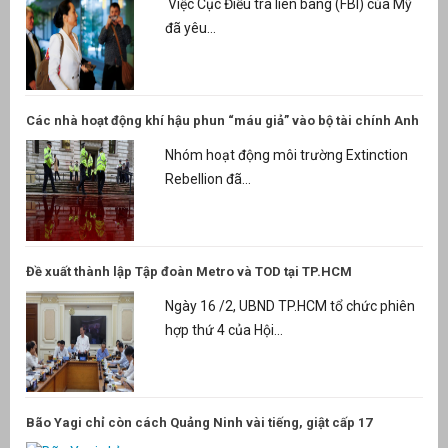
Việc Cục Điều tra liên bang (FBI) của Mỹ
đã yêu...
Các nhà hoạt động khí hậu phun “máu giả” vào bộ tài chính Anh
Nhóm hoạt động môi trường Extinction
Rebellion đã...
Đề xuất thành lập Tập đoàn Metro và TOD tại TP.HCM
Ngày 16 /2, UBND TP.HCM tổ chức phiên
hợp thứ 4 của Hội...
Bão Yagi chỉ còn cách Quảng Ninh vài tiếng, giật cấp 17