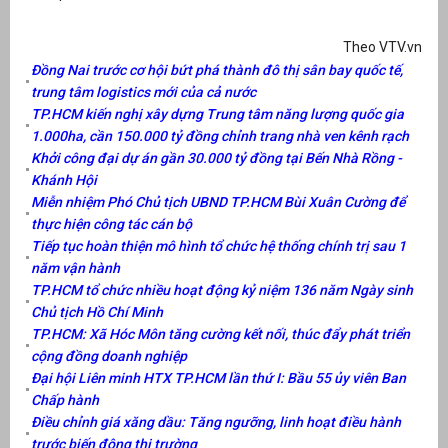
Theo VTV.vn
Đồng Nai trước cơ hội bứt phá thành đô thị sân bay quốc tế,
trung tâm logistics mới của cả nước
TP.HCM kiến nghị xây dựng Trung tâm năng lượng quốc gia
1.000ha, cần 150.000 tỷ đồng chỉnh trang nhà ven kênh rạch
Khởi công đại dự án gần 30.000 tỷ đồng tại Bến Nhà Rồng -
Khánh Hội
Miễn nhiệm Phó Chủ tịch UBND TP.HCM Bùi Xuân Cường để
thực hiện công tác cán bộ
Tiếp tục hoàn thiện mô hình tổ chức hệ thống chính trị sau 1
năm vận hành
TP.HCM tổ chức nhiều hoạt động kỷ niệm 136 năm Ngày sinh
Chủ tịch Hồ Chí Minh
TP.HCM: Xã Hóc Môn tăng cường kết nối, thúc đẩy phát triển
cộng đồng doanh nghiệp
Đại hội Liên minh HTX TP.HCM lần thứ I: Bầu 55 ủy viên Ban
Chấp hành
Điều chỉnh giá xăng dầu: Tăng ngưỡng, linh hoạt điều hành
trước biến động thị trường