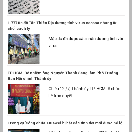
1.777 tín đồ Tân Thiên Địa dương tính virus corona nhưng từ
chối cách ly
Mặc dù đã được xác nhận dương tính với
virus...
TP.HCM: Bổ nhiệm ông Nguyễn Thanh Sang làm Phó Trưởng
Ban Nội chính Thành ủy
Chiều 12 /7, Thành ủy TP .HCM tổ chức
Lễ trao quyết...
Trong vụ 'công chúa' Huawei bị bắt các tình tiết mới được hé lộ.