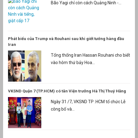
Bão Yagi chỉ còn cách Quảng Ninh -...
Phát biểu của Trump và Rouhani sau khi giết tướng hàng đầu
Iran
Tổng thống Iran Hassan Rouhani cho biết
vào hôm thứ bảy Hoa...
VKSND Quận 7 (TP.HCM) có tân Viện trưởng Hà Thị Thuý Hằng
Ngày 31 /7, VKSND TP .HCM tổ chức Lễ
công bố và...