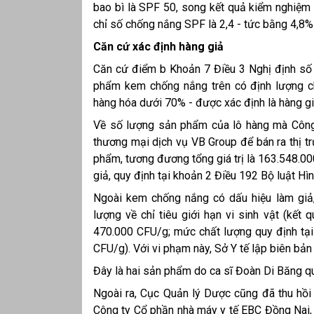
bao bì là SPF 50, song kết quả kiểm nghiệm
chỉ số chống nắng SPF là 2,4 - tức bằng 4,8%
Căn cứ xác định hàng giả
Căn cứ điểm b Khoản 7 Điều 3 Nghị định s
phẩm kem chống nắng trên có định lượng ch
hàng hóa dưới 70% - được xác định là hàng gi
Về số lượng sản phẩm của lô hàng mà Công
thương mại dịch vụ VB Group để bán ra thị t
phẩm, tương đương tổng giá trị là 163.548.00
giả, quy định tại khoản 2 Điều 192 Bộ luật Hìn
Ngoài kem chống nắng có dấu hiệu làm giả
lượng về chỉ tiêu giới hạn vi sinh vật (kế
470.000 CFU/g; mức chất lượng quy định tạ
CFU/g). Với vi phạm này, Sở Y tế lập biên bản
Đây là hai sản phẩm do ca sĩ Đoàn Di Băng qu
Ngoài ra, Cục Quản lý Dược cũng đã thu hồi
Công ty Cổ phần nhà máy y tế EBC Đồng Nai,