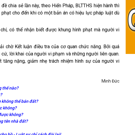
 đề chia sẻ lần này, theo Hiến Pháp, BLTTHS hiện hành thì
h phạt cho đến khi có một bản án có hiệu lực pháp luật dù
o chí, có thể nhận biết được khung hình phạt mà người vi
hải chờ Kết luận điều tra của cơ quan chức năng. Bởi quá
g cứ, lời khai của người vi phạm và những người liên quan.
ết tăng nặng, giảm nhẹ trách nhiệm hình sự của người vi
Minh Đức
g thế nào?
g?
ẹ không thể bán đất?
ợc không?
i được không?
ng tên nhà đất?
ho bồ - Luật sư chỉ cách đòi lại!