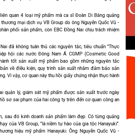
liên quan 4 loại mỹ phẩm mà ca sĩ Đoàn Di Băng quảng
H thương mại dịch vụ VB Group do ông Nguyễn Quốc Vũ -
phân phối sản phẩm, còn EBC Đồng Nai chịu trách nhiệm
ai đã không tuân thủ các nguyên tắc, tiêu chuẩn "Thực
Hiệp hội các nước Đông Nam Á. CGMP (Cosmetic Good
c hành tốt sản xuất mỹ phẩm bao gồm những nguyên tắc
 bản về điều kiện, quy trình sản xuất nhằm đảm bảo sản
g. Vì vậy, cơ quan này thu hồi giấy chứng nhận thực hành
ai quản lý, giám sát mỹ phẩm được sản xuất trước ngày
 hồ sơ sai phạm của hai công ty trên đến cơ quan công an
viên, sau đó kinh doanh sản phẩm làm đẹp. Cô từng quảng
ạy của VB Group, "là niềm tự hào của gia tộc Hanayuki".
thương hiệu mỹ phẩm Hanayuki. Ông Nguyễn Quốc Vũ -