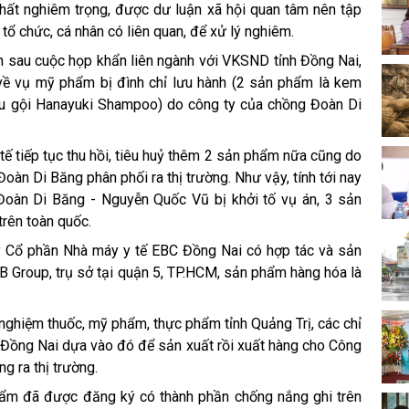
 chất nghiêm trọng, được dư luận xã hội quan tâm nên tập
 tổ chức, cá nhân có liên quan, để xử lý nghiêm.
ện sau cuộc họp khẩn liên ngành với VKSND tỉnh Đồng Nai,
về vụ mỹ phẩm bị đình chỉ lưu hành (2 sản phẩm là kem
u gội Hanayuki Shampoo) do công ty của chồng Đoàn Di
tế tiếp tục thu hồi, tiêu huỷ thêm 2 sản phẩm nữa cũng do
àn Di Băng phân phối ra thị trường. Như vậy, tính tới nay
oàn Di Băng - Nguyễn Quốc Vũ bị khởi tố vụ án, 3 sản
trên toàn quốc.
ty Cổ phần Nhà máy y tế EBC Đồng Nai có hợp tác và sản
 Group, trụ sở tại quận 5, TP.HCM, sản phẩm hàng hóa là
nghiệm thuốc, mỹ phẩm, thực phẩm tỉnh Quảng Trị, các chỉ
C Đồng Nai dựa vào đó để sản xuất rồi xuất hàng cho Công
g ra thị trường.
hẩm đã được đăng ký có thành phần chống nắng ghi trên