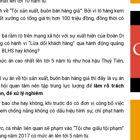
nhất lên tới 10 năm tù.
về “Tội sản xuất, buôn bán hàng giả”. Bởi vì lô hàng kem
 xưởng có tổng giá trị hơn 100 triệu đồng, đồng thời có
bá rầm rộ trên mạng xã hội với sự xuất hiện của Đoàn Di
ng có hành vi “Lừa dối khách hàng” qua hành động quảng
8 BLHS hay không?
mức án cao nhất lên tới 5 năm tù như hoa hậu Thuỳ Tiên,
 vụ án về tội sản xuất, buôn bán hàng giả thì đây là vụ án
ã hội quan tâm nên tập trung lực lượng để
làm rõ trách
an, để
xử lý nghiêm
.
ự bao che hay không, khi trước đó có đơn vị công bố việc
kem chống nắng không có dấu hiệu hình sự, chỉ phạt hành
hức, cá nhân liên quan sẽ phạm vào “Tội che giấu tội phạm”
ng năm 2017 có mức án lên tới 5 năm tù.