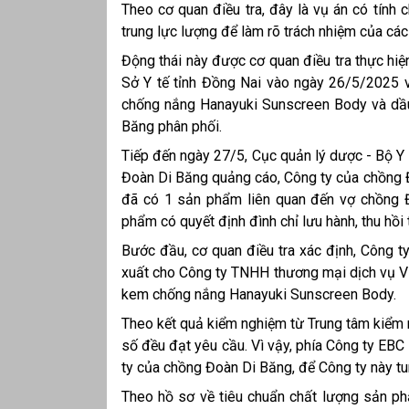
Theo cơ quan điều tra, đây là vụ án có tính
trung lực lượng để làm rõ trách nhiệm của các
Động thái này được cơ quan điều tra thực hi
Sở Y tế tỉnh Đồng Nai vào ngày 26/5/2025 
chống nắng Hanayuki Sunscreen Body và dầ
Băng phân phối.
Tiếp đến ngày 27/5, Cục quản lý dược - Bộ Y 
Đoàn Di Băng quảng cáo, Công ty của chồng Đo
đã có 1 sản phẩm liên quan đến vợ chồng Đ
phẩm có quyết định đình chỉ lưu hành, thu hồi 
Bước đầu, cơ quan điều tra xác định, Công 
xuất cho Công ty TNHH thương mại dịch vụ VB
kem chống nắng Hanayuki Sunscreen Body.
Theo kết quả kiểm nghiệm từ Trung tâm kiểm 
số đều đạt yêu cầu. Vì vậy, phía Công ty EB
ty của chồng Đoàn Di Băng, để Công ty này tun
Theo hồ sơ về tiêu chuẩn chất lượng sản p