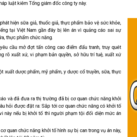
háp luật kiêm Tổng giám đốc công ty này.
phát hiện sữa giả, thuốc giả, thực phẩm bảo vệ sức khỏe,
ếng tại Việt Nam gần đây bị lên án vì quảng cáo sai sự
ữa, thực phẩm chức năng.
êu cầu mở đợt tấn công cao điểm đấu tranh, truy quét
ng rõ xuất xứ, vi phạm bản quyền, sở hữu trí tuệ, xuất xứ
 đột xuất dược phẩm, mỹ phẩm, y dược cổ truyền, sữa, thực
áo và đã đưa ra thị trường đã bị cơ quan chức năng khởi
câu hỏi được đặt ra: Sắp tới cơ quan chức năng có khởi tố
i này nếu bị khởi tố thì người phạm tội đối diện mức án
cơ quan chức năng khởi tố hình sự bị can trong vụ án này,