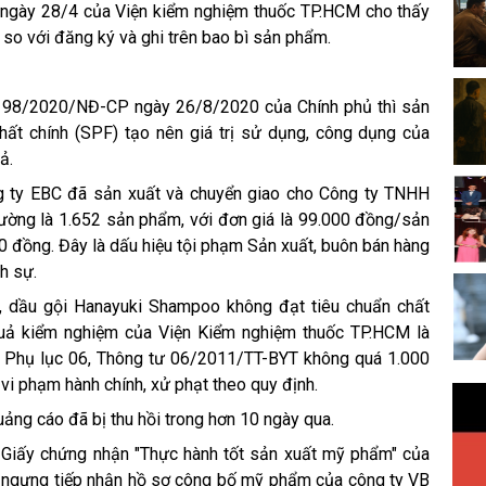
 ngày 28/4 của Viện kiểm nghiệm thuốc TP.HCM cho thấy
 so với đăng ký và ghi trên bao bì sản phẩm.
ố 98/2020/NĐ-CP ngày 26/8/2020 của Chính phủ thì sản
ất chính (SPF) tạo nên giá trị sử dụng, công dụng của
ả.
 ty EBC đã sản xuất và chuyển giao cho Công ty TNHH
rường là 1.652 sản phẩm, với đơn giá là 99.000 đồng/sản
0 đồng. Đây là dấu hiệu tội phạm Sản xuất, buôn bán hàng
h sự.
, dầu gội Hanayuki Shampoo không đạt tiêu chuẩn chất
t quả kiểm nghiệm của Viện Kiểm nghiệm thuốc TP.HCM là
i Phụ lục 06, Thông tư 06/2011/TT-BYT không quá 1.000
 vi phạm hành chính, xử phạt theo quy định.
ảng cáo đã bị thu hồi trong hơn 10 ngày qua.
 Giấy chứng nhận "Thực hành tốt sản xuất mỹ phẩm" của
 ngưng tiếp nhận hồ sơ công bố mỹ phẩm của công ty VB