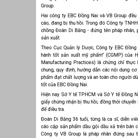
Group.
Hai công ty EBC Đồng Nai và VB Group đều 
cáo, đang bị thu hồi. Trong đó Công ty TNH
chồng Đoàn Di Băng - đứng tên pháp nhân, 
sản xuất.
Theo Cục Quản lý Dược, Công ty EBC Đồng N
hành tốt sản xuất mỹ phẩm" (CGMP) của 
Manufacturing Practices) là chứng chỉ thự
chung, quy định, hướng dẫn các nội dung cơ
phẩm đạt chất lượng và an toàn cho người dùn
tốt của EBC Đồng Nai.
Hiện nay Sở Y tế TP.HCM và Sở Y tế Đồng N
giấy chứng nhận bị thu hồi, đồng thời chuyển
để điều tra.
Đoàn Di Băng 36 tuổi, từng là ca sĩ, diễn 
cáo cặp sản phẩm dầu gội dầu xả trên bán ch
Công ty VB Group là pháp nhân đứng sau 