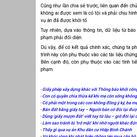
Cũng như lần chia sẻ trước, liên quan đến chủ
không ai được xem là có tội và phải chịu hìn
vụ án đã được khởi tố.
Tuy nhiên, dựa vào thông tin, dữ liệu từ bá
phạm phải đối diện.
Dù vậy, để có kết quả chính xác, chúng ta p
trình này còn phụ thuộc vào các tài liệu chứn
Bên cạnh đó, còn phụ thuộc vào các tình ti
phạm.
Giấy phép xây dựng khác với Thông báo khởi côn
Con có quyền chia thừa kế khi mẹ còn sống khôn
Có phải một trong các con không đồng ý ký, ba m
Bán đất bằng giấy tay – Người bán có đòi lại đư
Dùng ‘giấy mượn đất’ viết tay từ lâu – giờ đòi lạ
Làm sao tránh bị ‘trở mặt’ khi nhờ người khác đứ
Thấy gì qua vụ án Khu dân cư Hiệp Bình Chánh
Vợ khóc ròng khi phát hiện chồng lén mua căn hộ c