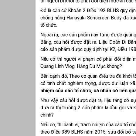
thì người bị khởi tố phải đối diện mức án cao 
Đó là căn cứ Khoản 2 Điều 192 BLHS quy định 
chống nắng Hanayuki Sunscreen Body đã xuất
tổ chức.
Ngoài ra, các sản phẩm này từng được quảng 
Băng, câu hỏi được đặt ra: Liệu Đoàn Di Bă
cáo sản phẩm được quy định tại K2, Điều 19
Nếu có thì người vi phạm có phải đối diện 
Quang Linh Vlog, Hằng Du Mục không?
Bên cạnh đó, Theo cơ quan điều tra đã khởi tố
có tính chất nghiêm trọng, được dư luận x
nhiệm của các tổ chức, cá nhân có liên qu
Như vậy câu hỏi được đặt ra, liệu rằng có s
đưa ra thị trường 2 sản phẩm là dầu gội và 
chính?
Nếu có, thì hành vi, trách nhiệm của các tổ c
theo Điều 389 BLHS năm 2015, sửa đổi bổ su