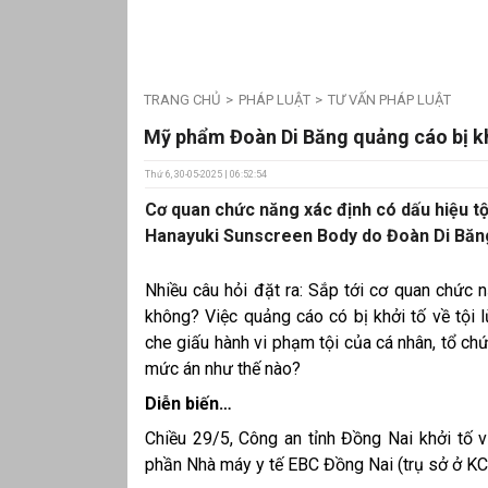
TRANG CHỦ
PHÁP LUẬT
TƯ VẤN PHÁP LUẬT
Mỹ phẩm Đoàn Di Băng quảng cáo bị khở
Thứ 6, 30-05-2025 | 06:52:54
Cơ quan chức năng xác định có dấu hiệu t
Hanayuki Sunscreen Body do Đoàn Di Băng 
Nhiều câu hỏi đặt ra: Sắp tới cơ quan chức n
không? Việc quảng cáo có bị khởi tố về tội
che giấu hành vi phạm tội của cá nhân, tổ ch
mức án như thế nào?
Diễn biến…
Chiều 29/5, Công an tỉnh Đồng Nai khởi tố 
phần Nhà máy y tế EBC Đồng Nai (trụ sở ở KC