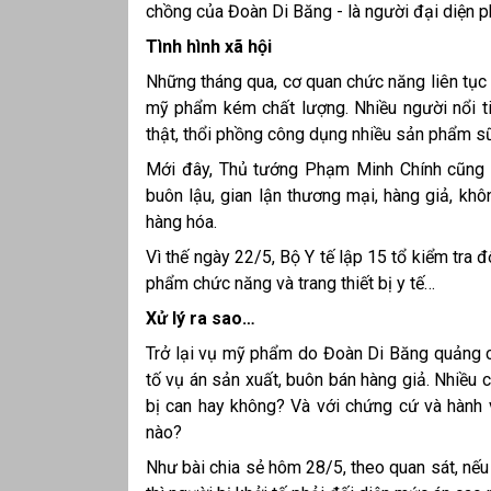
chồng của Đoàn Di Băng - là người đại diện p
Tình hình xã hội
Những tháng qua, cơ quan chức năng liên tục 
mỹ phẩm kém chất lượng. Nhiều người nổi ti
thật, thổi phồng công dụng nhiều sản phẩm s
Mới đây, Thủ tướng Phạm Minh Chính cũng y
buôn lậu, gian lận thương mại, hàng giả, khô
hàng hóa.
Vì thế ngày 22/5, Bộ Y tế lập 15 tổ kiểm tra
phẩm chức năng và trang thiết bị y tế…
Xử lý ra sao…
Trở lại vụ mỹ phẩm do Đoàn Di Băng quảng c
tố vụ án sản xuất, buôn bán hàng giả. Nhiều 
bị can hay không? Và với chứng cứ và hành v
nào?
Như bài chia sẻ hôm 28/5, theo quan sát, nếu 