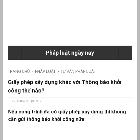
ưu
ền
ng
Pháp luật ngày nay
g
TRANG CHỦ
PHÁP LUẬT
TƯ VẤN PHÁP LUẬT
Giấy phép xây dựng khác với Thông báo khởi
công thế nào?
Thứ 2, 18-05-2026 | 08:36:45
n
Nếu công trình đã có giấy phép xây dựng thì không
ng
cần gửi thông báo khởi công nữa.