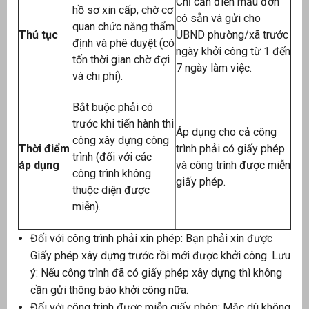
Chỉ cần điền mẫu đơn
hồ sơ xin cấp, chờ cơ
có sẵn và gửi cho
át
quan chức năng thẩm
Thủ tục
UBND phường/xã trước
định và phê duyệt (có
ngày khởi công từ 1 đến
tốn thời gian chờ đợi
7 ngày làm việc.
và chi phí).
”
Bắt buộc phải có
trước khi tiến hành thi
Áp dụng cho cả công
công xây dựng công
Thời điểm
trình phải có giấy phép
trình (đối với các
áp dụng
và công trình được miễn
công trình không
giấy phép.
thuộc diện được
miễn).
Đối với công trình phải xin phép: Bạn phải xin được
Giấy phép xây dựng trước rồi mới được khởi công. Lưu
ý: Nếu công trình đã có giấy phép xây dựng thì không
cần gửi thông báo khởi công nữa.
Đối với công trình được miễn giấy phép: Mặc dù không