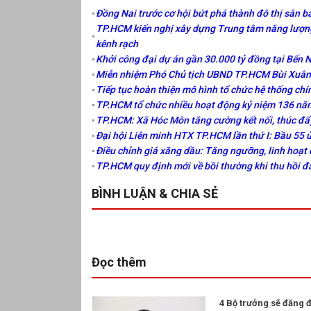
Đồng Nai trước cơ hội bứt phá thành đô thị sân ba
TP.HCM kiến nghị xây dựng Trung tâm năng lượng
kênh rạch
Khởi công đại dự án gần 30.000 tỷ đồng tại Bến 
Miễn nhiệm Phó Chủ tịch UBND TP.HCM Bùi Xuân 
Tiếp tục hoàn thiện mô hình tổ chức hệ thống chí
TP.HCM tổ chức nhiều hoạt động kỷ niệm 136 năm
TP.HCM: Xã Hóc Môn tăng cường kết nối, thúc đẩ
Đại hội Liên minh HTX TP.HCM lần thứ I: Bầu 55 
Điều chỉnh giá xăng dầu: Tăng ngưỡng, linh hoạt 
TP.HCM quy định mới về bồi thường khi thu hồi đ
BÌNH LUẬN & CHIA SẺ
Đọc thêm
4 Bộ trưởng sẽ đăng đ