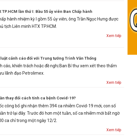
X TP.HCM lần thứ I: Bầu 55 ủy viên Ban Chấp hành
hấp hành nhiệm kỳ I gồm 55 ủy viên; ông Trần Ngọc Hưng được
hủ tịch Liên minh HTX TP.HCM.
Xem tiếp
 luật cảnh cáo đối với Trung tướng Trình Văn Thống
nh cáo, khiển trách hoặc đề nghị Ban Bí thư xem xét theo thẩm
cựu lãnh đạo Petrolimex.
Xem tiếp
lần thay đổi cách tính ca bệnh Covid-19?
ốc công bố ghi nhận thêm 394 ca nhiễm Covid-19 mới, con số
uần trở lại đây. Trước đó hơn một tuần, số ca nhiễm mới bất ngờ
00 ca chỉ trong một ngày 12/2.
Xem tiếp