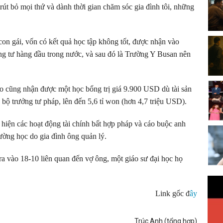
rút bỏ mọi thứ và dành thời gian chăm sóc gia đình tôi, những
.
n gái, vốn có kết quả học tập không tốt, được nhận vào
g tư hàng đầu trong nước, và sau đó là Trường Y Busan nên
o cũng nhận được một học bổng trị giá 9.900 USD dù tài sản
 bộ trưởng tư pháp, lên đến 5,6 tỉ won (hơn 4,7 triệu USD).
hiện các hoạt động tài chính bất hợp pháp và cáo buộc anh
rường học do gia đình ông quản lý.
ra vào 18-10 liên quan đến vợ ông, một giáo sư đại học họ
Link gốc đ
ây
Trúc Anh (tổng hợp)