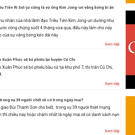
ều Tiên Ri Sol-ju cũng là vợ ông Kim Jong-un vắng bóng bí ẩn
 phu nhân của nhà lãnh đạo Triều Tiên Kim Jong-un dường như
rước công chúng suốt 4 tháng vừa qua, điều này làm cho nảy
o của sự vắng bóng kéo dài này.
Xem tiếp
 Xuân Phúc sẽ bỏ phiếu tại huyện Củ Chi
Xuân Phúc sẽ bỏ phiếu bầu cử tại khu phố 7, thị trấn Củ Chi,
M.
Xem tiếp
rong vụ 39 người chết sẽ có trong ngày mai?
giao Bùi Thanh Sơn cho biết, trong vụ 39 người thiệt mạng
h thì chiều nay hoặc chậm nhất là ngày mai sẽ có danh sách nạn
Xem tiếp