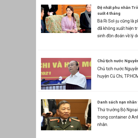
Đệ nhất phu nhân Tri
suốt 4 tháng
Bà Ri Sol-ju cũng là
đã không xuất hiện t
sinh đồn đoán về lý d
Chủ tịch nước Nguyễn
Chủ tịch nước Nguyễn 
huyện Củ Chi, TP.HC
Danh sách nạn nhân t
Thứ trưởng Bộ Ngoại 
trong container ở An
nhân.