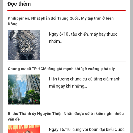
Đọc thêm
Philippines, Nhật phản đối Trung Quốc, Mỹ tập trận ở biển
Đông.
Ngày 6/10 , tàu chiến, máy bay thuộc
nhóm...
Chung cư cũ TP.HCM tăng giá mạnh khi ‘gỡ vướng’ pháp lý
Hiện tượng chung cư cũ tăng giá mạnh
mẽ ngay khi những...
Bí thư Thành ủy Nguyễn Thiện Nhân được cử tri kiến nghi nhiều
vấn đề
Ngày 16/10, cùng với Đoàn đại biểu Quốc