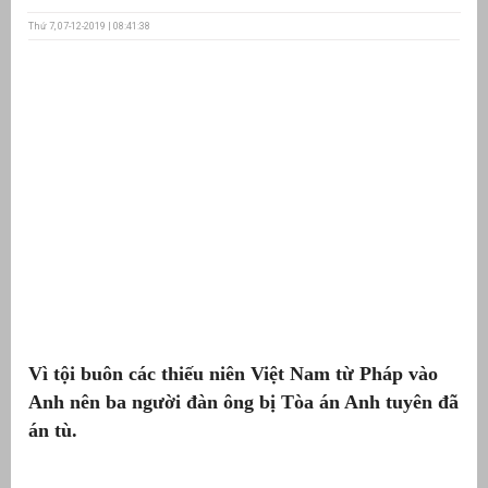
Thứ 7, 07-12-2019 | 08:41:38
ưu
ền
ng
g
Vì tội buôn các thiếu niên Việt Nam từ Pháp vào
n
ng
Anh nên ba người đàn ông bị Tòa án Anh tuyên đã
án tù.