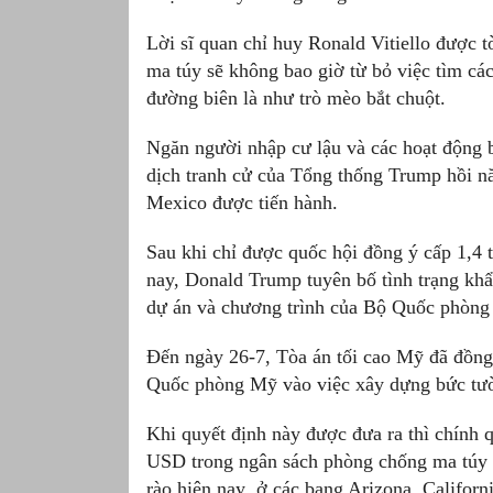
Lời sĩ quan chỉ huy Ronald Vitiello được 
ma túy sẽ không bao giờ từ bỏ việc tìm c
đường biên là như trò mèo bắt chuột.
Ngăn người nhập cư lậu và các hoạt động b
dịch tranh cử của Tổng thống Trump hồi n
Mexico được tiến hành.
Sau khi chỉ được quốc hội đồng ý cấp 1,4 
nay, Donald Trump tuyên bố tình trạng khẩ
dự án và chương trình của Bộ Quốc phòng
Đến ngày 26-7, Tòa án tối cao Mỹ đã đồn
Quốc phòng Mỹ vào việc xây dựng bức tư
Khi quyết định này được đưa ra thì chính 
USD trong ngân sách phòng chống ma túy 
rào hiện nay ở các bang Arizona, Califor