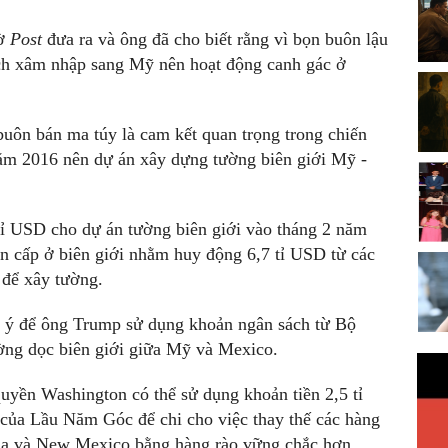
tờ
Post
đưa ra và ông đã
cho biết rằng vì bọn buôn lậu
ách xâm nhập sang Mỹ nên hoạt động canh gác ở
uôn bán ma túy là cam kết quan trọng trong chiến
ăm 2016 nên dự án xây dựng tường biên giới Mỹ -
tỉ USD cho dự án tường biên giới vào tháng 2 năm
n cấp ở biên giới nhằm huy động 6,7 tỉ USD từ các
 để xây tường.
g ý để ông Trump sử dụng khoản ngân sách từ Bộ
ờng dọc biên giới giữa Mỹ và Mexico.
quyền Washington có thể sử dụng khoản tiền 2,5 tỉ
của Lầu Năm Góc để chi cho việc thay thế các hàng
nia và New Mexico bằng hàng rào vững chắc hơn.