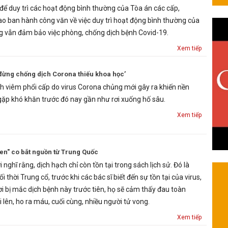
 để duy trì các hoạt động bình thường của Tòa án các cấp,
o ban hành công văn về việc duy trì hoạt động bình thường của
g vẫn đảm bảo việc phòng, chống dịch bệnh Covid-19.
Xem tiếp
đừng chống dịch Corona thiếu khoa học’
h viêm phổi cấp do virus Corona chủng mới gây ra khiến nền
gặp khó khăn trước đó nay gần như rơi xuống hố sâu.
Xem tiếp
đen" co bắt nguồn từ Trung Quốc
nghĩ rằng, dịch hạch chỉ còn tồn tại trong sách lịch sử. Đó là
 thời Trung cổ, trước khi các bác sĩ biết đến sự tồn tại của virus,
i bị mắc dịch bệnh này trước tiên, họ sẽ cảm thấy đau toàn
i lên, ho ra máu, cuối cùng, nhiều người tử vong.
Xem tiếp