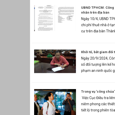
UBND TPHCM: Công bố 
nhân trên địa bàn
Ngày 10/4, UBND TP
chi phí thuê nhà ở tạm
cư trên địa bàn Thành
Khởi tố, bắt giam đối
Ngày 20/9/2024, Công
số đối tượng lên kế h
phạm an ninh quốc gi
Trong vụ 'công chúa' 
Việc Cục Điều tra liê
niêm phong các thiế
tiết lộ trong phiên t