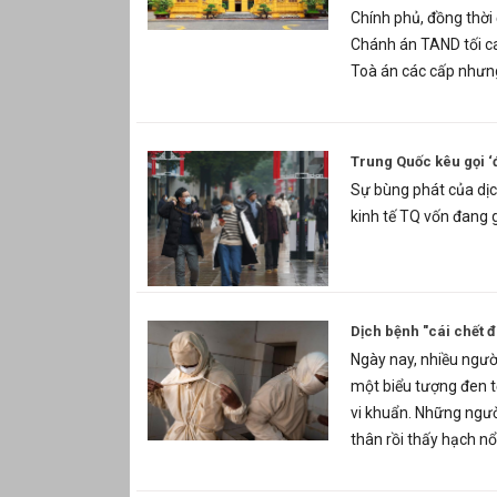
Chính phủ, đồng thời
Chánh án TAND tối ca
Toà án các cấp nhưn
Trung Quốc kêu gọi ‘
Sự bùng phát của dịc
kinh tế TQ vốn đang 
Dịch bệnh "cái chết 
Ngày nay, nhiều người 
một biểu tượng đen tối
vi khuẩn. Những ngườ
thân rồi thấy hạch nổ