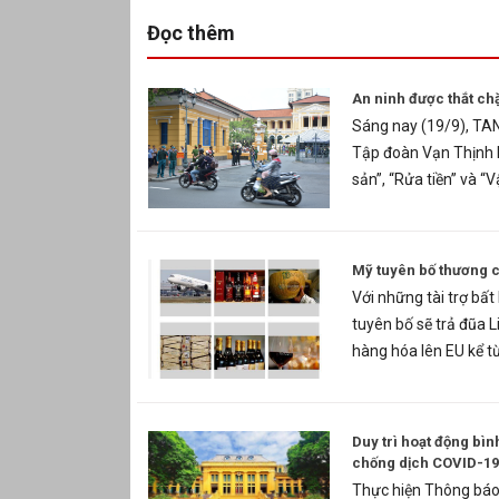
Đọc thêm
An ninh được thắt chặ
Sáng nay (19/9), TAN
Tập đoàn Vạn Thịnh P
sản”, “Rửa tiền” và “V
Mỹ tuyên bố thương 
Với những tài trợ bấ
tuyên bố sẽ trả đũa L
hàng hóa lên EU kể từ
Duy trì hoạt động bì
chống dịch COVID-19
Thực hiện Thông báo