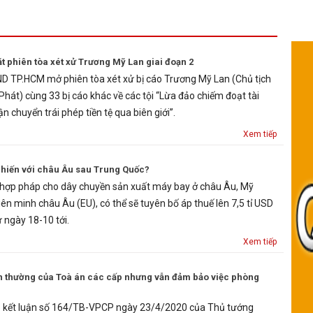
t phiên tòa xét xử Trương Mỹ Lan giai đoạn 2
D TP.HCM mở phiên tòa xét xử bị cáo Trương Mỹ Lan (Chủ tịch
hát) cùng 33 bị cáo khác về các tội “Lừa đảo chiếm đoạt tài
ận chuyển trái phép tiền tệ qua biên giới”.
Xem tiếp
chiến với châu Âu sau Trung Quốc?
t hợp pháp cho dây chuyền sản xuất máy bay ở châu Âu, Mỹ
iên minh châu Âu (EU), có thể sẽ tuyên bố áp thuế lên 7,5 tỉ USD
 ngày 18-10 tới.
Xem tiếp
nh thường của Toà án các cấp nhưng vẫn đảm bảo việc phòng
 kết luận số 164/TB-VPCP ngày 23/4/2020 của Thủ tướng