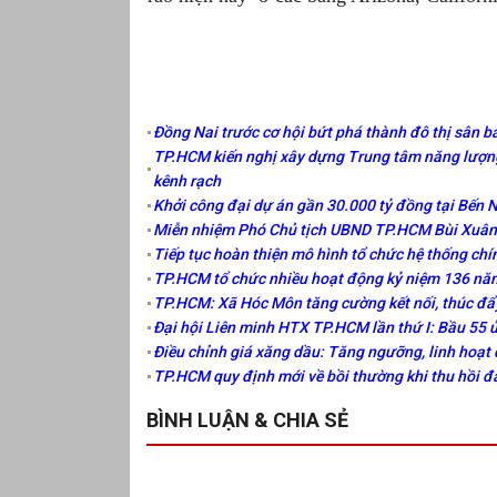
Đồng Nai trước cơ hội bứt phá thành đô thị sân ba
TP.HCM kiến nghị xây dựng Trung tâm năng lượng
kênh rạch
Khởi công đại dự án gần 30.000 tỷ đồng tại Bến 
Miễn nhiệm Phó Chủ tịch UBND TP.HCM Bùi Xuân 
Tiếp tục hoàn thiện mô hình tổ chức hệ thống chí
TP.HCM tổ chức nhiều hoạt động kỷ niệm 136 năm
TP.HCM: Xã Hóc Môn tăng cường kết nối, thúc đẩ
Đại hội Liên minh HTX TP.HCM lần thứ I: Bầu 55 
Điều chỉnh giá xăng dầu: Tăng ngưỡng, linh hoạt 
TP.HCM quy định mới về bồi thường khi thu hồi đ
BÌNH LUẬN & CHIA SẺ