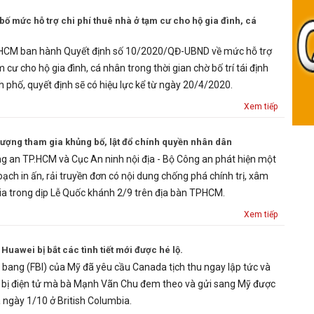
mức hỗ trợ chi phí thuê nhà ở tạm cư cho hộ gia đình, cá
HCM ban hành Quyết định số 10/2020/QĐ-UBND về mức hỗ trợ
 cư cho hộ gia đình, cá nhân trong thời gian chờ bố trí tái định
 phố, quyết định sẽ có hiệu lực kể từ ngày 20/4/2020.
Xem tiếp
 tượng tham gia khủng bố, lật đổ chính quyền nhân dân
 an TP.HCM và Cục An ninh nội địa - Bộ Công an phát hiện một
oạch in ấn, rải truyền đơn có nội dung chống phá chính trị, xâm
a trong dịp Lễ Quốc khánh 2/9 trên địa bàn TPHCM.
Xem tiếp
Huawei bị bắt các tình tiết mới được hé lộ.
n bang (FBI) của Mỹ đã yêu cầu Canada tịch thu ngay lập tức và
t bị điện tử mà bà Mạnh Vãn Chu đem theo và gửi sang Mỹ được
òa ngày 1/10 ở British Columbia.