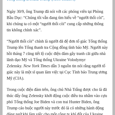
Ngày 30/9, ông Trump đã nói với các phóng viên tại Phòng
Bầu Dục: “Chúng tôi vẫn đang tìm hiểu về “người thổi còi”,
khi chúng ta có một “người thổi còi” cung cấp những thông
tin không chính xác”.
“Người thổi còi” chính là người đã đệ đơn tố giác Tổng thống
Trump lên Tổng thanh tra Cộng đồng tình báo Mỹ. Người này
hồi tháng 7 cũng tiết lộ cuộc điện đàm gây tranh cãi giữa nhà
lãnh đạo Mỹ và Tổng thống Ukraine Volodymyr
Zelensky.
New York Times
dẫn 3 nguồn tin nói rằng người tố
g
giác này là một sĩ quan làm việc tại Cục Tình báo Trung ương
Mỹ (CIA).
Trong cuộc điện đàm trên, ông chủ Nhà Trắng được cho là đã
thúc đẩy ông Zelensky khởi động cuộc điều tra nhằm vào cựu
g
phó Tổng thống Joe Biden và con trai Hunter Biden, ông
Trump cáo buộc người này trước đó là có những hành động
đáng ngờ khi làm việc cho một công ty khí đốt của Ukraine