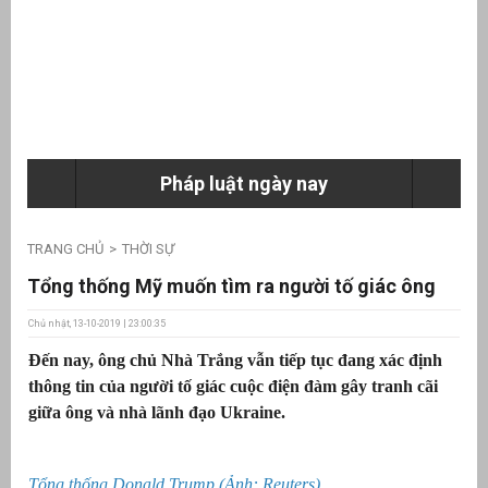
ưu
ền
ng
Pháp luật ngày nay
g
TRANG CHỦ
THỜI SỰ
Tổng thống Mỹ muốn tìm ra người tố giác ông
Chủ nhật, 13-10-2019 | 23:00:35
Đến nay, ông chủ Nhà Trắng vẫn tiếp tục đang xác định
n
thông tin của người tố giác cuộc điện đàm gây tranh cãi
ng
giữa ông và nhà lãnh đạo Ukraine.
Tổng thống Donald Trump (Ảnh: Reuters)