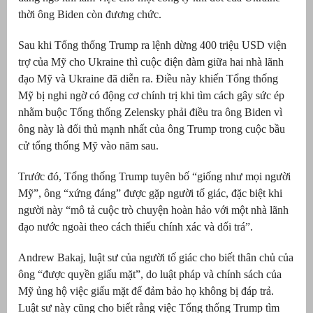
thời ông Biden còn đương chức.
át
Sau khi Tổng thống Trump ra lệnh dừng 400 triệu USD viện
trợ của Mỹ cho Ukraine thì cuộc điện đàm giữa hai nhà lãnh
đạo Mỹ và Ukraine đã diễn ra. Điều này khiến Tổng thống
Mỹ bị nghi ngờ có động cơ chính trị khi tìm cách gây sức ép
”
nhằm buộc Tổng thống Zelensky phải điều tra ông Biden vì
ông này là đối thủ mạnh nhất của ông Trump trong cuộc bầu
cử tổng thống Mỹ vào năm sau.
Trước đó, Tổng thống Trump tuyên bố “giống như mọi người
Mỹ”, ông “xứng đáng” được gặp người tố giác, đặc biệt khi
người này “mô tả cuộc trò chuyện hoàn hảo với một nhà lãnh
đạo nước ngoài theo cách thiếu chính xác và dối trá”.
Andrew Bakaj, luật sư của người tố giác cho biết thân chủ của
ông “được quyền giấu mặt”, do luật pháp và chính sách của
Mỹ ủng hộ việc giấu mặt để đảm bảo họ không bị đáp trả.
Luật sư này cũng cho biết rằng việc Tổng thống Trump tìm