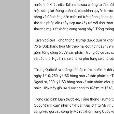
nhiều thứ khác nữa. Đất nước của chúng ta đã mấ
hiệu dừng lại. Đáng buồn là, các chính quyền trư
bằng và Cân bằng đến mức nó trở thành gánh nặng 
thể cho phép điều này tiếp tục xảy ra! Với tinh t
thương mại rất không công bằng này”, Tổng thống 
Tuyên bố của Tổng thống Trump được đưa ra không 
75 tỷ USD hàng hóa Mỹ theo hai đợt, từ ngày 1/9 
gồm tổng cộng 5.078 sản phẩm: trong đó có các sản
và dầu thô. Ngoài ra, xe ô tô và phụ tùng xe ô tô 
“Trung Quốc lẽ ra không nên áp mức thuế mới đối v
ngày 1/10, 250 tỷ USD hàng hóa và sản phẩm từ T
Ngoài ra, 300 tỷ USD hàng hóa và sản phẩm còn lại
mức 10%, bây giờ sẽ được đánh thuế ở mức 15%”, 
Trong các bình luận trước đó, Tổng thống Trump t
Quốc “đánh cắp” những “khoản tiền lớn” từ Mỹ như
cũng kêu gọi các công ty Mỹ rút khỏi Trung Quốc v