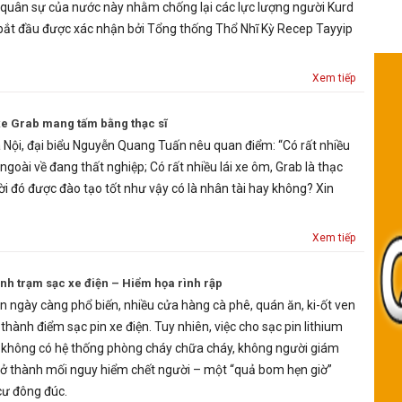
 quân sự của nước này nhằm chống lại các lực lượng người Kurd
bắt đầu được xác nhận bởi Tổng thống Thổ Nhĩ Kỳ Recep Tayyip
Xem tiếp
 xe Grab mang tấm bằng thạc sĩ
 Nội, đại biểu Nguyễn Quang Tuấn nêu quan điểm: “Có rất nhiều
c ngoài về đang thất nghiệp; Có rất nhiều lái xe ôm, Grab là thạc
ời đó được đào tạo tốt như vậy có là nhân tài hay không? Xin
Xem tiếp
nh trạm sạc xe điện – Hiểm họa rình rập
n ngày càng phổ biến, nhiều cửa hàng cà phê, quán ăn, ki-ốt ven
thành điểm sạc pin xe điện. Tuy nhiên, việc cho sạc pin lithium
hi không có hệ thống phòng cháy chữa cháy, không người giám
ở thành mối nguy hiểm chết người – một “quả bom hẹn giờ”
cư đông đúc.