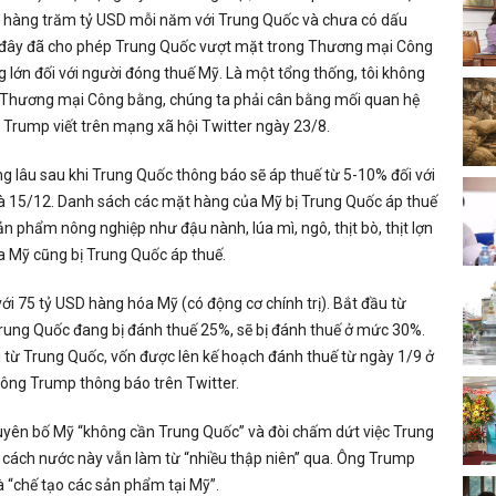
t hàng trăm tỷ USD mỗi năm với Trung Quốc và chưa có dấu
ớc đây đã cho phép Trung Quốc vượt mặt trong Thương mại Công
lớn đối với người đóng thuế Mỹ. Là một tổng thống, tôi không
hần Thương mại Công bằng, chúng ta phải cân bằng mối quan hệ
Trump viết trên mạng xã hội Twitter ngày 23/8.
lâu sau khi Trung Quốc thông báo sẽ áp thuế từ 5-10% đối với
và 15/12. Danh sách các mặt hàng của Mỹ bị Trung Quốc áp thuế
 phẩm nông nghiệp như đậu nành, lúa mì, ngô, thịt bò, thịt lợn
của Mỹ cũng bị Trung Quốc áp thuế.
ới 75 tỷ USD hàng hóa Mỹ (có động cơ chính trị). Bắt đầu từ
rung Quốc đang bị đánh thuế 25%, sẽ bị đánh thuế ở mức 30%.
 từ Trung Quốc, vốn được lên kế hoạch đánh thuế từ ngày 1/9 ở
ông Trump thông báo trên Twitter.
uyên bố Mỹ “không cần Trung Quốc” và đòi chấm dứt việc Trung
 cách nước này vẫn làm từ “nhiều thập niên” qua. Ông Trump
à “chế tạo các sản phẩm tại Mỹ”.