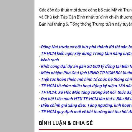
Các đòn áp thuế mới được công bố của Mỹ và Trun
và Chủ tịch Tập Cận Bình nhất trí đình chiến thươn
Bản hồi tháng 6. Tổng thống Trump tuần này tuyên
Đồng Nai trước cơ hội bứt phá thành đô thị sân ba
TP.HCM kiến nghị xây dựng Trung tâm năng lượng
kênh rạch
Khởi công đại dự án gần 30.000 tỷ đồng tại Bến 
Miễn nhiệm Phó Chủ tịch UBND TP.HCM Bùi Xuân 
Tiếp tục hoàn thiện mô hình tổ chức hệ thống chí
TP.HCM tổ chức nhiều hoạt động kỷ niệm 136 năm
TP.HCM: Xã Hóc Môn tăng cường kết nối, thúc đẩ
Đại hội Liên minh HTX TP.HCM lần thứ I: Bầu 55 
Điều chỉnh giá xăng dầu: Tăng ngưỡng, linh hoạt 
TP.HCM quy định mới về bồi thường khi thu hồi đ
BÌNH LUẬN & CHIA SẺ