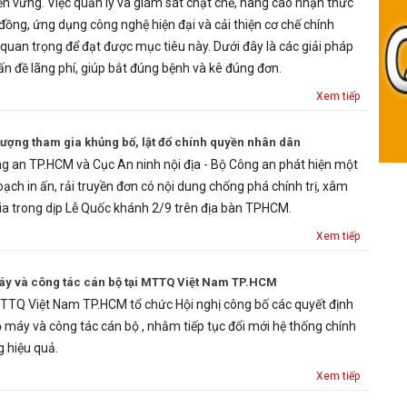
ền vững. Việc quản lý và giám sát chặt chẽ, nâng cao nhận thức
đồng, ứng dụng công nghệ hiện đại và cải thiện cơ chế chính
 quan trọng để đạt được mục tiêu này. Dưới đây là các giải pháp
vấn đề lãng phí, giúp bắt đúng bệnh và kê đúng đơn.
Xem tiếp
 tượng tham gia khủng bố, lật đổ chính quyền nhân dân
 an TP.HCM và Cục An ninh nội địa - Bộ Công an phát hiện một
oạch in ấn, rải truyền đơn có nội dung chống phá chính trị, xâm
a trong dịp Lễ Quốc khánh 2/9 trên địa bàn TPHCM.
Xem tiếp
máy và công tác cán bộ tại MTTQ Việt Nam TP.HCM
TTQ Việt Nam TP.HCM tổ chức Hội nghị công bố các quyết định
ộ máy và công tác cán bộ , nhằm tiếp tục đổi mới hệ thống chính
g hiệu quả.
Xem tiếp