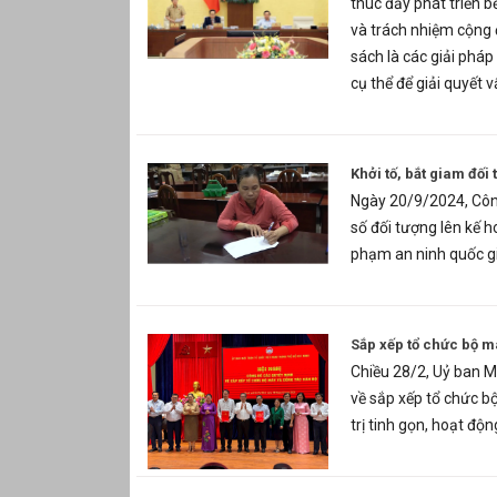
thúc đẩy phát triển b
và trách nhiệm cộng 
sách là các giải pháp
cụ thể để giải quyết 
Khởi tố, bắt giam đối
Ngày 20/9/2024, Công
số đối tượng lên kế h
phạm an ninh quốc gi
Sắp xếp tổ chức bộ 
Chiều 28/2, Uỷ ban M
về sắp xếp tổ chức b
trị tinh gọn, hoạt độn