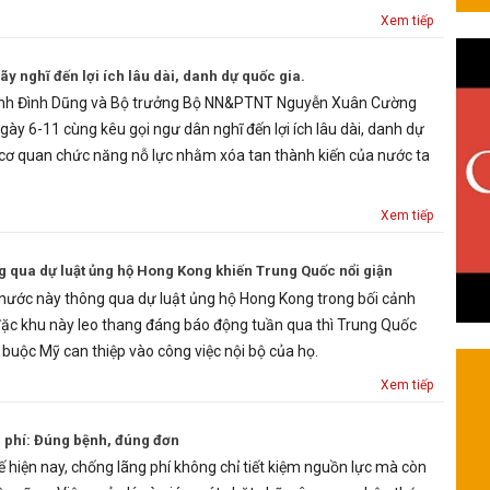
Xem tiếp
ãy nghĩ đến lợi ích lâu dài, danh dự quốc gia.
ịnh Đình Dũng và Bộ trưởng Bộ NN&PTNT Nguyễn Xuân Cường
gày 6-11 cùng kêu gọi ngư dân nghĩ đến lợi ích lâu dài, danh dự
cơ quan chức năng nỗ lực nhằm xóa tan thành kiến của nước ta
Xem tiếp
 qua dự luật ủng hộ Hong Kong khiến Trung Quốc nổi giận
nước này thông qua dự luật ủng hộ Hong Kong trong bối cảnh
i đặc khu này leo thang đáng báo động tuần qua thì Trung Quốc
buộc Mỹ can thiệp vào công việc nội bộ của họ.
Xem tiếp
 phí: Đúng bệnh, đúng đơn
ế hiện nay, chống lãng phí không chỉ tiết kiệm nguồn lực mà còn