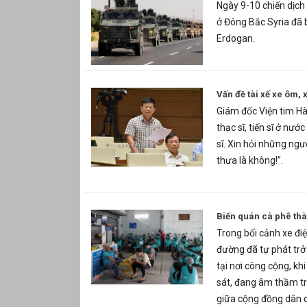
Ngày 9-10 chiến dịch
ở Đông Bắc Syria đã 
Erdogan.
Vấn đề tài xế xe ôm,
Giám đốc Viện tim Hà
thạc sĩ, tiến sĩ ở nướ
sĩ. Xin hỏi những ngư
thưa là không!”.
Biến quán cà phê thà
Trong bối cảnh xe điệ
đường đã tự phát trở 
tại nơi công cộng, k
sát, đang âm thầm tr
giữa cộng đồng dân 