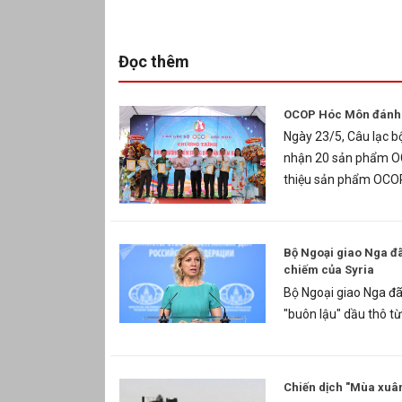
Đọc thêm
OCOP Hóc Môn đánh d
Ngày 23/5, Câu lạc b
nhận 20 sản phẩm OCO
thiệu sản phẩm OCOP
Bộ Ngoại giao Nga đã
chiếm của Syria
Bộ Ngoại giao Nga đã
"buôn lậu" dầu thô từ
Chiến dịch "Mùa xuân