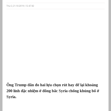
Thứ 2, 21-10-2019 | 12:47:42
ưu
ền
ng
g
Ông Trump đắn đo hai lựa chọn rút hay để lại khoảng
n
ng
200 lính đặc nhiệm ở đông bắc Syria chống khủng bố ở
Syria.