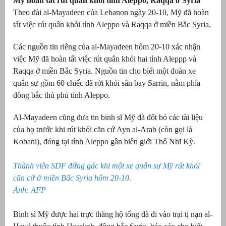
Mỹ hoàn tất rút quân khỏi tỉnh Aleppo, Raqqa ở Syria
Theo đài al-Mayadeen của Lebanon ngày 20-10, Mỹ đã hoàn
tất việc rút quân khỏi tỉnh Aleppo và Raqqa ở miền Bắc Syria.
Các nguồn tin riêng của al-Mayadeen hôm 20-10 xác nhận
việc Mỹ đã hoàn tất việc rút quân khỏi hai tỉnh Aleppp và
Raqqa ở miền Bắc Syria. Nguồn tin cho biết một đoàn xe
quân sự gồm 60 chiếc đã rời khỏi sân bay Sarrin, nằm phía
đông bắc thủ phủ tỉnh Aleppo.
Al-Mayadeen cũng đưa tin binh sĩ Mỹ đã đốt bỏ các tài liệu
của họ trước khi rút khỏi căn cứ Ayn al-Arab (còn gọi là
Kobani), đóng tại tỉnh Aleppo gần biên giới Thổ Nhĩ Kỳ.
Thành viên SDF đứng gác khi một xe quân sự Mỹ rút khỏi
căn cứ ở miền Bắc Syria hôm 20-10.
Ảnh: AFP
Binh sĩ Mỹ được hai trực thăng hộ tống đã đi vào trại tị nạn al-