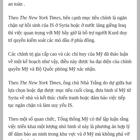
an toàn .
át
Theo
The New York Times
, bên cạnh mục tiêu chính là ngăn
chặn sự hồi sinh của IS ở Syria hoặc ở nước láng giềng Iraq
thì việc quan trọng với Mỹ bây giờ là hỗ trợ người Kurd duy
trì quyền kiểm soát các mỏ dầu ở phía đông.
”
Các chính trị gia cấp cao và các chỉ huy của Mỹ đã thảo luận
về một kế hoạch như vậy, điều này được ba đại diện của chính
quyền Mỹ và Bộ Quốc phòng Mỹ xác nhận.
Theo
The New York Times
, ông chủ Nhà Trắng do dự giữa hai
lựa chọn hoặc đạt được mục tiêu cuối cùng, đưa binh sĩ Mỹ từ
Syria về nhà và kết thúc chiến tranh hoặc đảm bảo việc tiếp
tục ngăn chặn và làm suy yếu IS.
Theo một số quan chức, Tổng thống Mỹ có thể lập luận rằng
việc triển khai một lượng nhỏ binh sĩ này là phương án hợp lý
để đảm bảo an ninh trong khu vực và ở Mỹ mà không phá vỡ