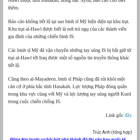
Hawl thuộc tỉnh Hasakah, đông bắc Syria, báo cáo cho biết
thêm.
Báo cáo không tiết lộ tại sao binh sĩ Mỹ hiện diện tại khu trại.
Khu trại al-Hawl được biết là nơi trú ngụ của các thành viên
gia đình của những chiến binh IS.
Các binh sĩ Mỹ đã vận chuyển những tay súng IS bị bắt giữ từ
trại al-Hawl tới Iraq được một số nguồn tin truyền thông khác
tiết lộ.
Cũng theo al-Mayadeen, binh sĩ Pháp cũng đã rút khỏi một
căn cứ ở phía bắc tỉnh Hasakah. Lực lượng Pháp đóng quân
trong khu vực cùng với Mỹ và lực lượng tay súng người Kurd
trong cuộc chiến chống
IS.
Link gốc
đây
Trúc Anh (tổng hợp)
Đồng Nai trước cơ hội bứt phá thành đô thị sân bay quốc tế,