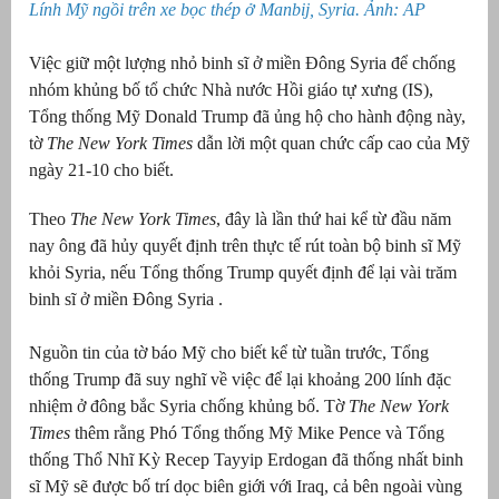
Lính Mỹ ngồi trên xe bọc thép ở Manbij, Syria. Ảnh: AP
Việc giữ một lượng nhỏ binh sĩ ở miền Đông Syria để chống
nhóm khủng bố tổ chức Nhà nước Hồi giáo tự xưng (IS),
Tổng thống Mỹ Donald Trump đã ủng hộ cho hành động này,
tờ
The New York Times
dẫn lời một quan chức cấp cao của Mỹ
ngày 21-10 cho biết.
Theo
The New York Times
, đây là lần thứ hai kể từ đầu năm
nay ông đã hủy quyết định trên thực tế rút toàn bộ binh sĩ Mỹ
khỏi Syria, nếu Tổng thống Trump quyết định để lại vài trăm
g
binh sĩ ở miền Đông Syria .
Nguồn tin của tờ báo Mỹ cho biết kể từ tuần trước, Tổng
thống Trump đã suy nghĩ về việc để lại khoảng 200 lính đặc
nhiệm ở đông bắc Syria chống khủng bố. Tờ
The New York
g
Times
thêm rằng Phó Tổng thống Mỹ Mike Pence và Tổng
thống Thổ Nhĩ Kỳ Recep Tayyip Erdogan đã thống nhất binh
sĩ Mỹ sẽ được bố trí dọc biên giới với Iraq, cả bên ngoài vùng