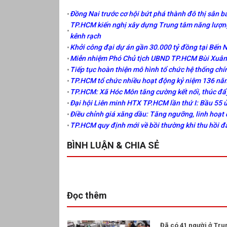
Đồng Nai trước cơ hội bứt phá thành đô thị sân ba
TP.HCM kiến nghị xây dựng Trung tâm năng lượng
kênh rạch
Khởi công đại dự án gần 30.000 tỷ đồng tại Bến 
Miễn nhiệm Phó Chủ tịch UBND TP.HCM Bùi Xuân 
Tiếp tục hoàn thiện mô hình tổ chức hệ thống chí
TP.HCM tổ chức nhiều hoạt động kỷ niệm 136 năm
TP.HCM: Xã Hóc Môn tăng cường kết nối, thúc đẩ
Đại hội Liên minh HTX TP.HCM lần thứ I: Bầu 55 
Điều chỉnh giá xăng dầu: Tăng ngưỡng, linh hoạt 
TP.HCM quy định mới về bồi thường khi thu hồi đ
BÌNH LUẬN & CHIA SẺ
Đọc thêm
Đã có 41 người ở Tru