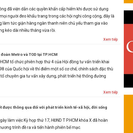
ông đã viện dẫn các quyền khẩn cấp hiếm khi được sử dụng
i người đeo khẩu trang trong các hội nghị công cộng, đây là
g làm tức giận hàng ngàn thanh niên chủ yếu tham gia vào
g kéo dài nhiều tháng vừa rồi.
Xem tiếp
p đoàn Metro và TOD tại TP.HCM
HCM tổ chức phiên hợp thứ 4 của Hội đồng tư vấn triển khai
98 của Quốc hội về thí điểm một số cơ chế, chính sách đặc thù
 tổ chuyên gia tư vấn xây dựng, phát triển hệ thống đường
Xem tiếp
 được thông qua đối với phát triển kinh tế-xã hội, đời sống
ngày làm việc Kỳ họp thứ 17, HĐND T P.HCM khóa X đã hoàn
hương trình đề ra và tiến hành phiên bế mạc.