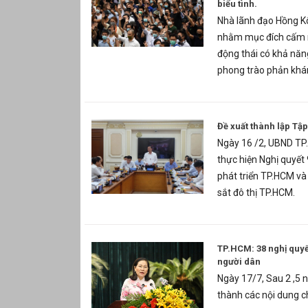
biểu tình.
Nhà lãnh đạo Hồng K
nhằm mục đích cấm mọ
động thái có khả năn
phong trào phản khán
Đề xuất thành lập Tậ
Ngày 16 /2, UBND TP.
thực hiện Nghị quyết 
phát triển TP.HCM và
sắt đô thị TP.HCM.
TP.HCM: 38 nghị quyết
người dân
Ngày 17/7, Sau 2 ,5 
thành các nội dung c