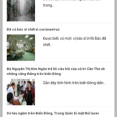
trong...
Đã có bác sĩ chết vì coronavirus
Được biết, có một vị bác sĩ ở Hồ Bắc đã
chết...
Bà Nguyễn Thị Kim Ngân trả lời câu hỏi của cử tri Cần Thơ về
những căng thẳng trên biển Đông
Gần đây tình hình trên biển Đông diễn...
Dò tàu ngầm trên Biển Đông, Trung Quốc bí mật thử laser.