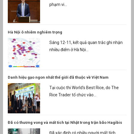
phạm vi...
Hà Nội ô nhiễm nghiêm trọng
Sáng 12-11, kết quả quan trắc ghi nhận
nhiều điểm ở Hà Nội...
Danh hiệu gạo ngon nhất thế giới đã thuộc về Việt Nam
Tại cuộc thi World's Best Rice, do The
Rice Trader tổ chức vào...
Đã có thương vong và mất tích tại Nhật trong trận bão Hagibis
Đã xác định có nhiều người mất tích