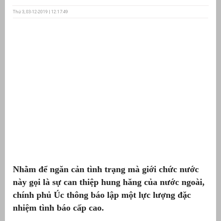
Thứ 3, 03-12-2019 | 12:17:49
ưu
ền
ng
g
Nhằm để ngăn cản tình trạng mà giới chức nước
n
ng
này gọi là sự can thiệp hung hăng của nước ngoài,
chính phủ Úc thông báo lập một lực lượng đặc
nhiệm tình báo cấp cao.