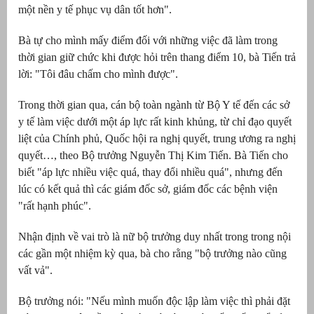
một nền y tế phục vụ dân tốt hơn".
át
Bà tự cho mình mấy điểm đối với những việc đã làm trong
thời gian giữ chức khi được hỏi trên thang điểm 10, bà Tiến trả
lời: "Tôi đâu chấm cho mình được".
”
Trong thời gian qua, cán bộ toàn ngành từ Bộ Y tế đến các sở
y tế làm việc dưới một áp lực rất kinh khủng, từ chỉ đạo quyết
liệt của Chính phủ, Quốc hội ra nghị quyết, trung ương ra nghị
quyết…, theo Bộ trưởng Nguyễn Thị Kim Tiến. Bà Tiến cho
biết "áp lực nhiều việc quá, thay đổi nhiều quá", nhưng đến
lúc có kết quả thì các giám đốc sở, giám đốc các bệnh viện
"rất hạnh phúc".
Nhận định về vai trò là nữ bộ trưởng duy nhất trong trong nội
các gần một nhiệm kỳ qua, bà cho rằng "bộ trưởng nào cũng
vất vả".
Bộ trưởng nói: "Nếu mình muốn độc lập làm việc thì phải đặt