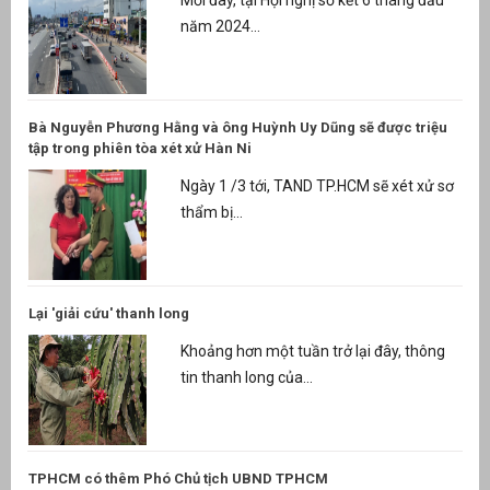
Mới đây, tại Hội nghị sơ kết 6 tháng đầu
năm 2024...
Bà Nguyễn Phương Hằng và ông Huỳnh Uy Dũng sẽ được triệu
tập trong phiên tòa xét xử Hàn Ni
Ngày 1 /3 tới, TAND TP.HCM sẽ xét xử sơ
thẩm bị...
Lại 'giải cứu' thanh long
Khoảng hơn một tuần trở lại đây, thông
tin thanh long của...
TPHCM có thêm Phó Chủ tịch UBND TPHCM