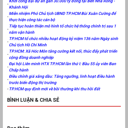
Khởi công đại dự án gần 30.000 tỷ đồng tại Bến Nhà Rồng -
Khánh Hội
Miễn nhiệm Phó Chủ tịch UBND TP.HCM Bùi Xuân Cường để
thực hiện công tác cán bộ
Tiếp tục hoàn thiện mô hình tổ chức hệ thống chính trị sau 1
năm vận hành
TP.HCM tổ chức nhiều hoạt động kỷ niệm 136 năm Ngày sinh
Chủ tịch Hồ Chí Minh
TP.HCM: Xã Hóc Môn tăng cường kết nối, thúc đẩy phát triển
cộng đồng doanh nghiệp
Đại hội Liên minh HTX TP.HCM lần thứ I: Bầu 55 ủy viên Ban
Chấp hành
Điều chỉnh giá xăng dầu: Tăng ngưỡng, linh hoạt điều hành
trước biến động thị trường
TP.HCM quy định mới về bồi thường khi thu hồi đất
BÌNH LUẬN & CHIA SẺ