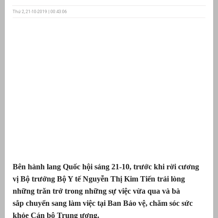
Thứ 2, 21-10-2019 | 00:43:06
ưu
ền
ng
g
Bên hành lang Quốc hội sáng 21-10, trước khi rời cương
n
ng
vị Bộ trưởng Bộ Y tế Nguyễn Thị Kim Tiến trải lòng
những trăn trở trong những sự việc vừa qua và bà
sắp chuyển sang làm việc tại Ban Bảo vệ, chăm sóc sức
khỏe Cán bộ Trung ương.