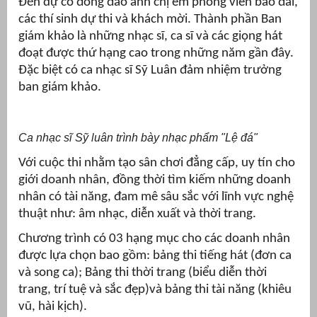
Đến dự có đông đảo anh chị em phóng viên báo đài,
các thí sinh dự thi và khách mời. Thành phần Ban
át
giám khảo là những nhạc sĩ, ca sĩ và các giọng hát
đoạt được thứ hạng cao trong những năm gần đây.
Đặc biệt có ca nhạc sĩ Sỹ Luân đảm nhiệm trưởng
ban giám khảo.
”
Ca nhạc sĩ Sỹ luân trình bày nhạc phẩm "Lệ đá"
Với cuộc thi nhằm tạo sân chơi đẳng cấp, uy tín cho
giới doanh nhân, đồng thời tìm kiếm những doanh
nhân có tài năng, đam mê sâu sắc với lĩnh vực nghệ
thuật như: âm nhạc, diễn xuất và thời trang.
Chương trình có 03 hạng mục cho các doanh nhân
được lựa chọn bao gồm: bảng thi tiếng hát (đơn ca
và song ca); Bảng thi thời trang (biểu diễn thời
trang, trí tuệ và sắc đẹp)và bảng thi tài năng (khiêu
vũ, hài kịch).