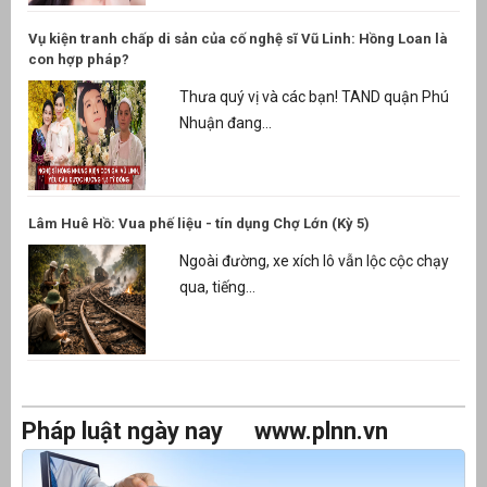
Vụ kiện tranh chấp di sản của cố nghệ sĩ Vũ Linh: Hồng Loan là
con hợp pháp?
Thưa quý vị và các bạn! TAND quận Phú
Nhuận đang...
Lâm Huê Hồ: Vua phế liệu - tín dụng Chợ Lớn (Kỳ 5)
Ngoài đường, xe xích lô vẫn lộc cộc chạy
qua, tiếng...
Pháp luật ngày nay
www.plnn.vn