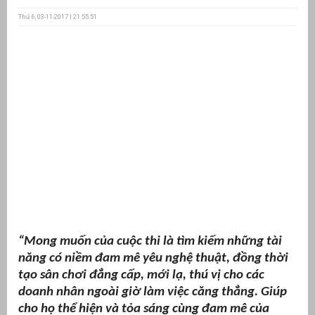
Thứ 6, 03-11-2017 | 21:55:51
ưu
ền
ng
g
“Mong muốn của cuộc thi là tìm kiếm những tài
n
ng
năng có niềm đam mê yêu nghệ thuật, đồng thời
tạo sân chơi đẳng cấp, mới lạ, thú vị cho các
doanh nhân ngoài giờ làm việc căng thẳng. Giúp
cho họ thể hiện và tỏa sáng cùng đam mê của