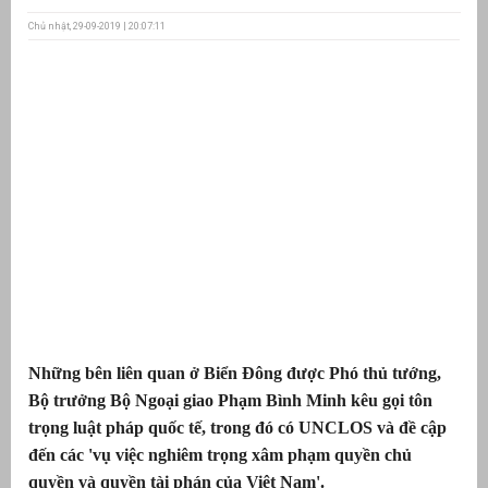
Chủ nhật, 29-09-2019 | 20:07:11
ưu
ền
ng
g
Những bên liên quan ở Biển Đông được Phó thủ tướng,
n
ng
Bộ trưởng Bộ Ngoại giao Phạm Bình Minh kêu gọi tôn
trọng luật pháp quốc tế, trong đó có UNCLOS và đề cập
đến các 'vụ việc nghiêm trọng xâm phạm quyền chủ
quyền và quyền tài phán của Việt Nam'.