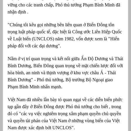
vững cho các tranh chấp, Phó thủ tướng Phạm Bình Minh đã
át
nhận định .
"Chúng tôi kêu gọi những bên liên quan ở Biển Đông tôn
trọng luật pháp quốc tế, đặc biệt là Công ước Liên Hiệp Quốc
về Luật biển (UNCLOS) năm 1982, vốn được xem là "Hiến
”
pháp đối với các đại dương".
Nằm ở vị trí quan trọng và kết nối giữa Ấn Độ Dương và Thái
Bình Dương, Biển Đông quan trọng về mặt chiến lược đối với
hòa bình, an ninh và thịnh vượng ở khu vực châu Á - Thái
Bình Dương" - Phó thủ tướng, Bộ trưởng Bộ Ngoại giao
Phạm Bình Minh nhấn mạnh.
Việt Nam đã nhiều lần bày tỏ quan ngại về các diễn biến phức
tạp gần đây ở Biển Đông được Phó thủ tướng cho biết , trong
đó có "các vụ việc nghiêm trọng xâm phạm quyền chủ quyền
và quyền tài phán của Việt Nam ở những vùng biển của Việt
Nam được xác định bởi UNCLOS".