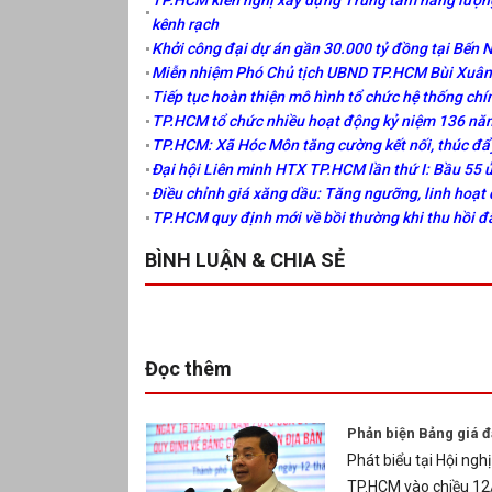
kênh rạch
Khởi công đại dự án gần 30.000 tỷ đồng tại Bến 
Miễn nhiệm Phó Chủ tịch UBND TP.HCM Bùi Xuân 
Tiếp tục hoàn thiện mô hình tổ chức hệ thống chí
TP.HCM tổ chức nhiều hoạt động kỷ niệm 136 năm
TP.HCM: Xã Hóc Môn tăng cường kết nối, thúc đẩ
Đại hội Liên minh HTX TP.HCM lần thứ I: Bầu 55 
Điều chỉnh giá xăng dầu: Tăng ngưỡng, linh hoạt 
TP.HCM quy định mới về bồi thường khi thu hồi đ
BÌNH LUẬN & CHIA SẺ
Đọc thêm
Phản biện Bảng giá đ
Phát biểu tại Hội ngh
TP.HCM vào chiều 12