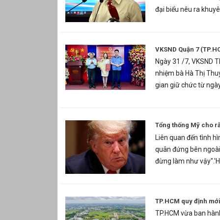
đại biểu nêu ra khuyê
VKSND Quận 7 (TP.HC
Ngày 31 /7, VKSND TP
nhiệm bà Hà Thị Thu
gian giữ chức từ ngà
Tổng thống Mỹ cho rằ
Liên quan đến tình h
quân đứng bên ngoài 
đừng làm như vậy".'H
TP.HCM quy định mới v
TP.HCM vừa ban hành 