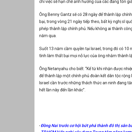
chỉ việc sẽ hạn chế ảnh hưởng của các đảng tôn 
Ông Benny Gantz sẽ có 28 ngày để thành lập chính
bại, trong vòng 21 ngày tiếp theo, bất kỳ nghị sĩ q
phép thành lập chính phủ. Nếu không ai thành công,
năm qua.
Suốt 13 năm cầm quyền tại Israel, trong đó có 10 
tình làm thất bại mọi nỗ lực của ông nhằm thành l
Ông Netanyahu cho biết: “Kể từ khi nhận được nhiệm
để thành lập một chính phủ đoàn kết dân tộc rộng
Israel cần trước những thách thức an ninh đang tă
hết lần này đến lần khác”.
Đồng Nai trước cơ hội bứt phá thành đô thị sân ba
TP.HCM kiến nghị xây dựng Trung tâm năng lượng