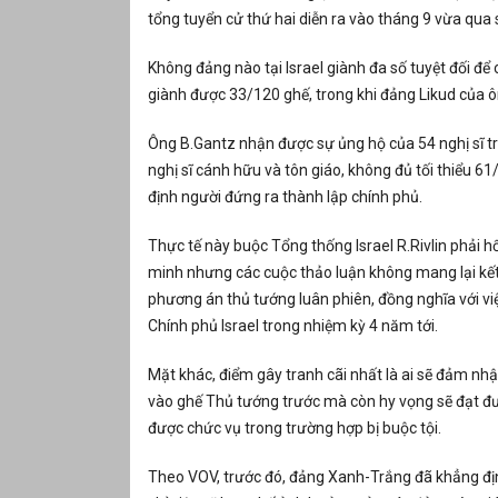
tổng tuyển cử thứ hai diễn ra vào tháng 9 vừa qua s
Không đảng nào tại Israel giành đa số tuyệt đối để
giành được 33/120 ghế, trong khi đảng Likud của 
Ông B.Gantz nhận được sự ủng hộ của 54 nghị sĩ t
nghị sĩ cánh hữu và tôn giáo, không đủ tối thiểu 6
định người đứng ra thành lập chính phủ.
Thực tế này buộc Tổng thống Israel R.Rivlin phải h
minh nhưng các cuộc thảo luận không mang lại kết 
phương án thủ tướng luân phiên, đồng nghĩa với việ
Chính phủ Israel trong nhiệm kỳ 4 năm tới.
Mặt khác, điểm gây tranh cãi nhất là ai sẽ đảm nh
vào ghế Thủ tướng trước mà còn hy vọng sẽ đạt đượ
được chức vụ trong trường hợp bị buộc tội.
Theo VOV, trước đó, đảng Xanh-Trắng đã khẳng đị