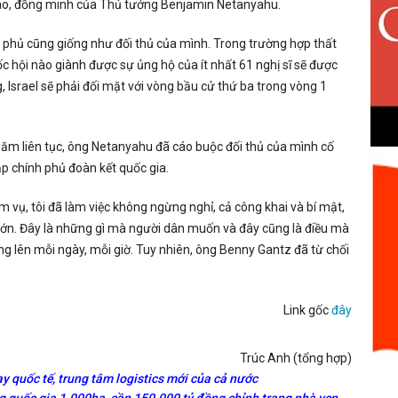
giáo, đồng minh của Thủ tướng Benjamin Netanyahu.
 phủ cũng giống như đối thủ của mình. Trong trường hợp thất
uốc hội nào giành được sự ủng hộ của ít nhất 61 nghị sĩ sẽ được
 Israel sẽ phải đối mặt với vòng bầu cử thứ ba trong vòng 1
năm liên tục, ông Netanyahu đã cáo buộc đối thủ của mình cố
ập chính phủ đoàn kết quốc gia.
 vụ, tôi đã làm việc không ngừng nghỉ, cả công khai và bí mật,
 lớn. Đây là những gì mà người dân muốn và đây cũng là điều mà
ng lên mỗi ngày, mỗi giờ. Tuy nhiên, ông Benny Gantz đã từ chối
Link gốc
đây
Trúc Anh (tổng hợp)
y quốc tế, trung tâm logistics mới của cả nước
 quốc gia 1.000ha, cần 150.000 tỷ đồng chỉnh trang nhà ven