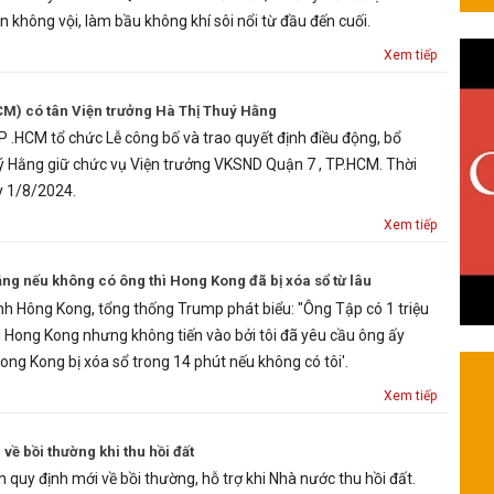
n không vội, làm bầu không khí sôi nổi từ đầu đến cuối.
Xem tiếp
M) có tân Viện trưởng Hà Thị Thuý Hằng
 .HCM tổ chức Lễ công bố và trao quyết định điều động, bổ
ý Hằng giữ chức vụ Viện trưởng VKSND Quận 7 , TP.HCM. Thời
y 1/8/2024.
Xem tiếp
ng nếu không có ông thì Hong Kong đã bị xóa sổ từ lâu
ình Hông Kong, tổng thống Trump phát biểu: "Ông Tập có 1 triệu
Hong Kong nhưng không tiến vào bởi tôi đã yêu cầu ông ấy
ong Kong bị xóa sổ trong 14 phút nếu không có tôi'.
Xem tiếp
ề bồi thường khi thu hồi đất
quy định mới về bồi thường, hỗ trợ khi Nhà nước thu hồi đất.