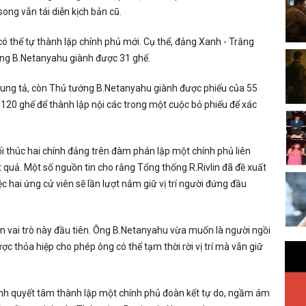
ong vẫn tái diễn kịch bản cũ.
 có thể tự thành lập chính phủ mới. Cụ thể, đảng Xanh - Trắng
ông B.Netanyahu giành được 31 ghế.
rung tả, còn Thủ tướng B.Netanyahu giành được phiếu của 55
1/120 ghế để thành lập nội các trong một cuộc bỏ phiếu để xác
ối thúc hai chính đảng trên đàm phán lập một chính phủ liên
quả. Một số nguồn tin cho rằng Tổng thống R.Rivlin đã đề xuất
c hai ứng cử viên sẽ lần lượt nắm giữ vị trí người đứng đầu
ận vai trò này đầu tiên. Ông B.Netanyahu vừa muốn là người ngồi
c thỏa hiệp cho phép ông có thể tạm thời rời vị trí mà vẫn giữ
nh quyết tâm thành lập một chính phủ đoàn kết tự do, ngầm ám