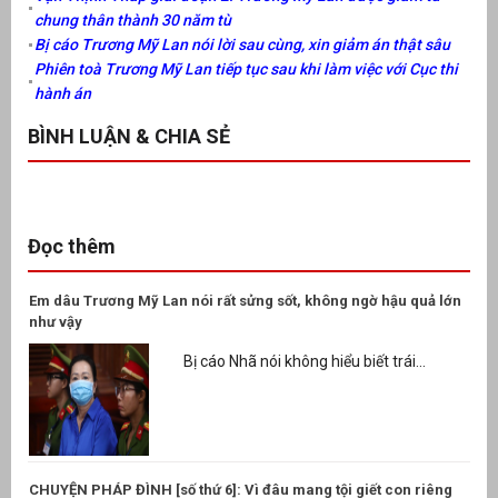
chung thân thành 30 năm tù
Bị cáo Trương Mỹ Lan nói lời sau cùng, xin giảm án thật sâu
Phiên toà Trương Mỹ Lan tiếp tục sau khi làm việc với Cục thi
hành án
BÌNH LUẬN & CHIA SẺ
Đọc thêm
Em dâu Trương Mỹ Lan nói rất sửng sốt, không ngờ hậu quả lớn
như vậy
Bị cáo Nhã nói không hiểu biết trái...
CHUYỆN PHÁP ĐÌNH [số thứ 6]: Vì đâu mang tội giết con riêng