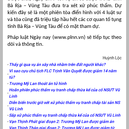
Bà Rịa – Vũng Tàu đưa tra xét xử phúc thẩm. Dự
kiến đây sẽ là một phiên tòa điển hình với 4 luật sư
và tòa cũng đã triệu tập hầu hết các cơ quan tố tụng
tỉnh Bà Rịa – Vũng Tàu để có mặt tham dự.
Pháp luật Ngày nay (www.plnn.vn) sẽ tiếp tục theo
dõi và thông tin.
Huỳnh Lộc
Thấy gì qua vụ án xây nhà nhầm trên đất người khác?
Vì sao cựu chủ tịch FLC Trịnh Văn Quyết được giảm 14 năm
tù?
Trương Mỹ Lan thoát án tử hình
Hoãn phiên phúc thẩm vụ tranh chấp thừa kế của cố NSƯT Vũ
Linh
Diễn biến trước giờ xét xử phúc thẩm vụ tranh chấp tài sản NS
Vũ Linh
Sắp xử phúc thẩm vụ tranh chấp thừa kế của cố NSƯT Vũ Linh
Vạn Thịnh Phát giai đoạn 2: Trương Mỹ Lan được giảm án
Vạn Thịnh Tháp giai đoạn 2: Trương Mỹ Lan được giảm từ