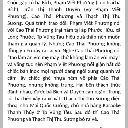
Cuộc gặp có bà Bích, Phạm Viết Phương (con trai bà
Bích), Trần Thị Thanh Duyên (vợ Phạm Viết
át
Phương), Cao Thái Phương và Thạch Thị Thu
Sương. Quá trình trao đổi, Phạm Viết Phương nói
với Cao Thái Phương trại nấm tại ấp Phước Hữu, xã
Long Phước, Tp Vũng Tàu hiệu quả thấp nên muốn
”
tham gia quản lý. Nhưng Cao Thái Phương không
đồng ý nên xảy ra cãi vã. Nghe Cao Thái Phương nói
“tao làm ăn với mẹ mày chứ không làm ăn với mày”
và văng tục nên Phạm Viết Phương nổi giận hất đỗ
chiếc bàn inox mọi người đang ngồi xung quanh và
cầm lấy chiếc ghế nhựa ném về phía Cáo Thái
Phương, nhưng không trúng. Hai bên thách thức
đánh nhau, được bà Bích và Duyên can ngăn. Trong
lúc hai bên xảy ra xô xát, Thạch Thị Thu Sương điện
thoại cho Mai Quốc Cường, chủ nhà hàng Karaoke
Thanh Thúy ở Tp Vũng Tàu. Sau đó thì Cao Thái
Phương và Thạch Thị Thu Sương bỏ ra về.