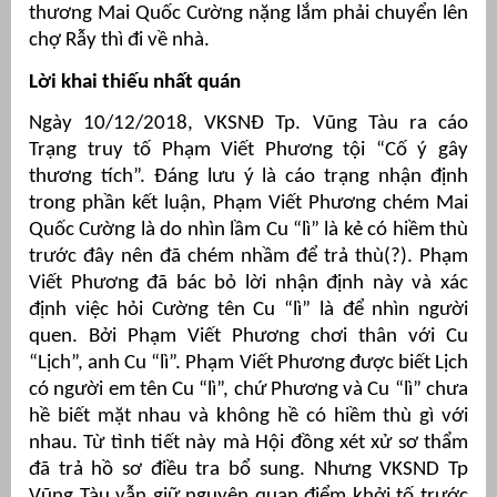
thương Mai Quốc Cường nặng lắm phải chuyển lên
chợ Rẫy thì đi về nhà.
Lời khai thiếu nhất quán
Ngày 10/12/2018, VKSNĐ Tp. Vũng Tàu ra cáo
Trạng truy tố Phạm Viết Phương tội “Cố ý gây
thương
tích”. Đáng lưu ý là cáo trạng nhận định
trong phần kết luận, Phạm Viết Phương chém Mai
Quốc Cường là do nhìn lầm Cu “lì” là kẻ có hiềm thù
trước đây nên đã chém nhầm để trả thù(?). Phạm
Viết Phương đã bác bỏ lời nhận định này và xác
định việc hỏi Cường tên Cu “lì” là để nhìn người
quen. Bởi Phạm Viết Phương chơi thân với Cu
“Lịch”, anh Cu “lì”. Phạm Viết Phương được biết Lịch
có người em tên Cu “lì”, chứ Phương và Cu “lì” chưa
hề biết mặt nhau và không hề có hiềm thù gì với
nhau. Từ tình tiết này mà Hội đồng xét xử sơ thẩm
đã trả hồ sơ điều tra bổ sung. Nhưng VKSND Tp
Vũng Tàu vẫn giữ nguyên quan điểm khởi tố trước