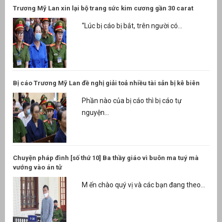
Trương Mỹ Lan xin lại bộ trang sức kim cương gần 30 carat
“Lúc bị cáo bị bắt, trên người có...
Bị cáo Trương Mỹ Lan đề nghị giải toả nhiều tài sản bị kê biên
Phần nào của bị cáo thì bị cáo tự
nguyện...
Chuyện pháp đình [số thứ 10] Ba thầy giáo vì buôn ma tuý mà
vướng vào án tử
M ến chào quý vị và các bạn đang theo...