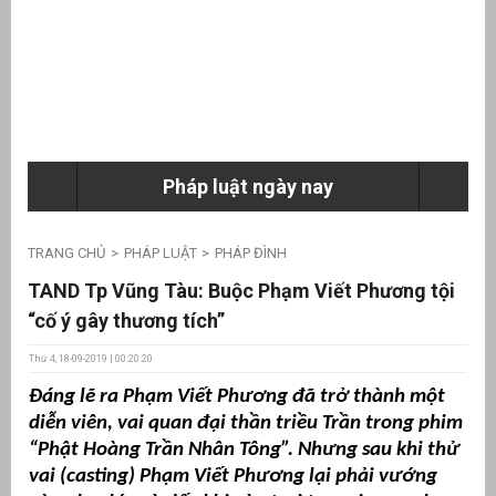
ưu
ền
ng
Pháp luật ngày nay
g
TRANG CHỦ
PHÁP LUẬT
PHÁP ĐÌNH
TAND Tp Vũng Tàu: Buộc Phạm Viết Phương tội
“cố ý gây thương tích”
Thứ 4, 18-09-2019 | 00:20:20
n
Đáng lẽ ra Phạm Viết Phương đã trở thành một
ng
diễn viên, vai quan đại thần triều Trần trong phim
“Phật Hoàng Trần Nhân Tông”. Nhưng sau khi thử
vai (casting) Phạm Viết Phương lại phải vướng