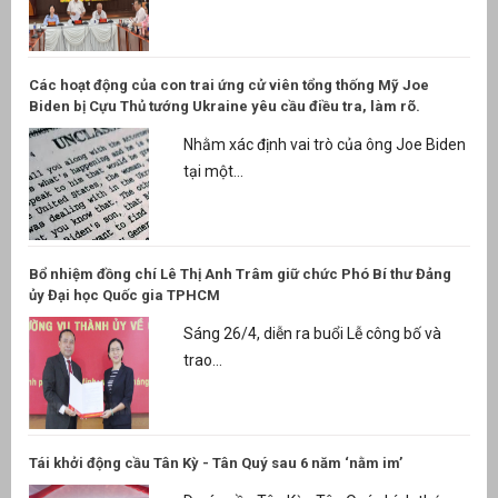
Các hoạt động của con trai ứng cử viên tổng thống Mỹ Joe
Biden bị Cựu Thủ tướng Ukraine yêu cầu điều tra, làm rõ.
Nhằm xác định vai trò của ông Joe Biden
tại một...
Bổ nhiệm đồng chí Lê Thị Anh Trâm giữ chức Phó Bí thư Đảng
ủy Đại học Quốc gia TPHCM
Sáng 26/4, diễn ra buổi Lễ công bố và
trao...
Tái khởi động cầu Tân Kỳ - Tân Quý sau 6 năm ‘nằm im’