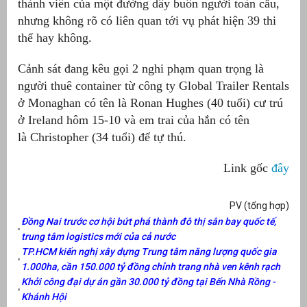
thành viên của một đường dây buôn người toàn cầu,
nhưng không rõ có liên quan tới vụ phát hiện 39 thi
thể hay không.
Cảnh sát đang kêu gọi 2 nghi phạm quan trọng là
người thuê container từ công ty Global Trailer Rentals
ở Monaghan có tên là Ronan Hughes (40 tuổi) cư trú
ở Ireland hôm 15-10 và em trai của hắn có tên
là Christopher (34 tuổi) để tự thú.
Link gốc
đây
PV (tổng hợp)
Đồng Nai trước cơ hội bứt phá thành đô thị sân bay quốc tế,
trung tâm logistics mới của cả nước
TP.HCM kiến nghị xây dựng Trung tâm năng lượng quốc gia
1.000ha, cần 150.000 tỷ đồng chỉnh trang nhà ven kênh rạch
Khởi công đại dự án gần 30.000 tỷ đồng tại Bến Nhà Rồng -
Khánh Hội