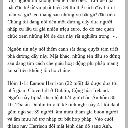
Một nguồn tin không nêu tên cho biết: "Lời đe dọa
bắt đầu kể từ vụ phát hiện 39 thi thể cách đây hơn 1
tuần và giờ leo thang sau những vụ bắt giữ đầu tiên.
Chúng tôi đang nói đến một đường dây đưa người
nhập cư lậu trị giá nhiều triệu euro, do đó các quan
chức xem những lời đe dọa này rất nghiêm trọng" - .
Nguồn tin này nói thêm cảnh sát đang quyết tâm triệt
phá đường dây này. Mặt khác, những tên đầu sỏ đứng
sau đang tìm cách che giấu hoạt động phi pháp mang
lại số tiền khổng lồ cho chúng.
Hôm 1-11 Eamon Harrison (22 tuổi) đã được đưa tới
nhà giam Cloverhill ở Dublin, Cộng hòa Ireland.
Người này bị bắt theo lệnh bắt giữ châu Âu hôm 30-
10. Tòa án Dublin truy tố kẻ tình nghi này 41 tội danh
gồm ngộ sát 39 người, âm mưu tham gia buôn người
và âm mưu hỗ trợ nhập cư bất hợp pháp. Vào cuối
tháng này Harrison đối mặt lệnh dẫn độ sang Anh.