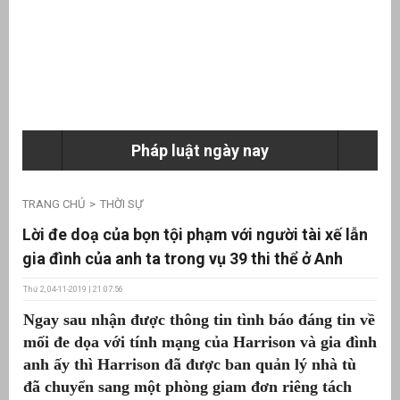
ưu
ền
ng
Pháp luật ngày nay
g
TRANG CHỦ
THỜI SỰ
Lời đe doạ của bọn tội phạm với người tài xế lẫn
gia đình của anh ta trong vụ 39 thi thể ở Anh
Thứ 2, 04-11-2019 | 21:07:56
n
Ngay sau nhận được thông tin tình báo đáng tin về
ng
mối đe dọa với tính mạng của Harrison và gia đình
anh ấy thì Harrison đã được ban quản lý nhà tù
đã chuyển sang một phòng giam đơn riêng tách