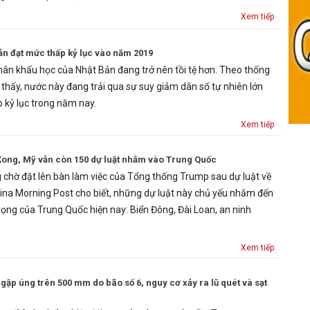
Xem tiếp
Bản đạt mức thấp kỷ lục vào năm 2019
n khẩu học của Nhật Bản đang trở nên tồi tệ hơn. Theo thống
 thấy, nước này đang trải qua sự suy giảm dân số tự nhiên lớn
ấp kỷ lục trong năm nay.
Xem tiếp
Kong, Mỹ vẫn còn 150 dự luật nhắm vào Trung Quốc
 chờ đặt lên bàn làm việc của Tổng thống Trump sau dự luật về
na Morning Post cho biết, những dự luật này chủ yếu nhắm đến
ọng của Trung Quốc hiện nay: Biển Đông, Đài Loan, an ninh
Xem tiếp
p úng trên 500 mm do bão số 6, nguy cơ xảy ra lũ quét và sạt