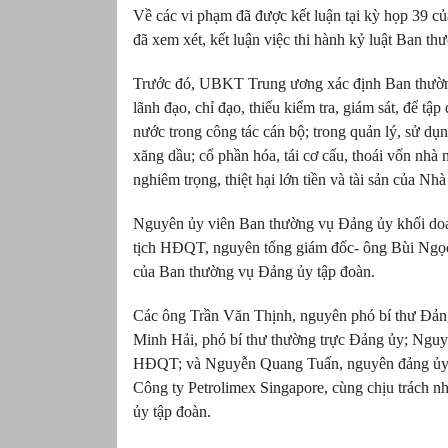
Về các vi phạm đã được kết luận tại kỳ họp 39
đã xem xét, kết luận việc thi hành kỷ luật Ban 
Trước đó, UBKT Trung ương xác định Ban thường
lãnh đạo, chỉ đạo, thiếu kiểm tra, giám sát, để t
nước trong công tác cán bộ; trong quản lý, sử dụn
xăng dầu; cổ phần hóa, tái cơ cấu, thoái vốn nhà
nghiêm trọng, thiệt hại lớn tiền và tài sản của Nh
Nguyên ủy viên Ban thường vụ Đảng ủy khối doa
tịch HĐQT, nguyên tổng giám đốc- ông Bùi Ngọc
của Ban thường vụ Đảng ủy tập đoàn.
Các ông Trần Văn Thịnh, nguyên phó bí thư Đản
Minh Hải, phó bí thư thường trực Đảng ủy; Nguy
HĐQT; và Nguyễn Quang Tuấn, nguyên đảng ủy vi
Công ty Petrolimex Singapore, cùng chịu trách 
ủy tập đoàn.