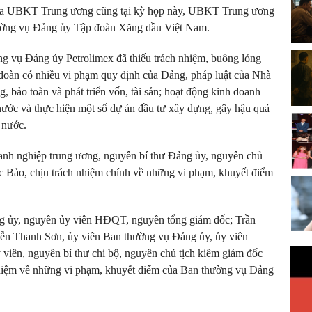
 của UBKT Trung ương cũng tại kỳ họp này, UBKT Trung ương
thường vụ Đảng ủy Tập đoàn Xăng dầu Việt Nam.
 vụ Đảng ủy Petrolimex đã thiếu trách nhiệm, buông lỏng
ập đoàn có nhiều vi phạm quy định của Đảng, pháp luật của Nhà
g, bảo toàn và phát triển vốn, tài sản; hoạt động kinh doanh
 nước và thực hiện một số dự án đầu tư xây dựng, gây hậu quả
à nước.
nh nghiệp trung ương, nguyên bí thư Đảng ủy, nguyên chủ
 Bảo, chịu trách nhiệm chính về những vi phạm, khuyết điểm
g ủy, nguyên ủy viên HĐQT, nguyên tổng giám đốc; Trần
ễn Thanh Sơn, ủy viên Ban thường vụ Đảng ủy, ủy viên
ên, nguyên bí thư chi bộ, nguyên chủ tịch kiêm giám đốc
nhiệm về những vi phạm, khuyết điểm của Ban thường vụ Đảng