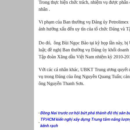
Trong thực hiện chức trách, nhiệm vụ được phân 
nhân .
Vi phạm của Ban thường vụ Đảng ủy Petrolimex 
ảnh hưởng xấu đến uy tín của tổ chức Đảng và T
Do đó, ông Bùi Ngọc Bảo tại kỳ họp lần này, bị
luật; đề nghị Ban thường vụ Đảng ủy khối doanh
Tập đoàn Xăng dầu Việt Nam nhiệm kỳ 2010-20
Với các cá nhân khác, UBKT Trung ương quyết địn
vụ trong Đảng của ông Nguyễn Quang Tuấn; cảnh
ông Nguyễn Thanh Sơn.
Đồng Nai trước cơ hội bứt phá thành đô thị sân ba
TP.HCM kiến nghị xây dựng Trung tâm năng lượng
kênh rạch