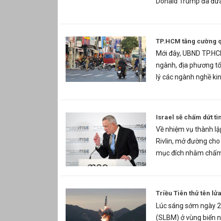
Donald Trump đã đưa 
TP.HCM tăng cường qu
Mới đây, UBND TP.HCM
ngành, địa phương tổn
lý các ngành nghề kin
Israel sẽ chấm dứt tìn
Về nhiệm vụ thành lậ
Rivlin, mở đường cho 
mục đích nhằm chấm dứ
Triều Tiên thử tên l
Lúc sáng sớm ngày 2/
(SLBM) ở vùng biển n