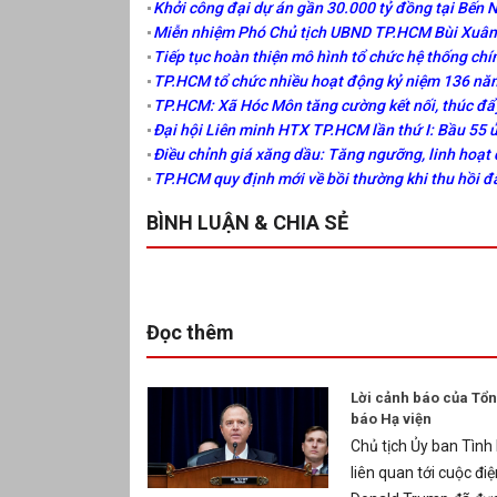
Khởi công đại dự án gần 30.000 tỷ đồng tại Bến 
Miễn nhiệm Phó Chủ tịch UBND TP.HCM Bùi Xuân 
Tiếp tục hoàn thiện mô hình tổ chức hệ thống chí
TP.HCM tổ chức nhiều hoạt động kỷ niệm 136 năm
TP.HCM: Xã Hóc Môn tăng cường kết nối, thúc đẩ
Đại hội Liên minh HTX TP.HCM lần thứ I: Bầu 55 
Điều chỉnh giá xăng dầu: Tăng ngưỡng, linh hoạt 
TP.HCM quy định mới về bồi thường khi thu hồi đ
BÌNH LUẬN & CHIA SẺ
Đọc thêm
Lời cảnh báo của Tổn
báo Hạ viện
Chủ tịch Ủy ban Tình 
liên quan tới cuộc đ