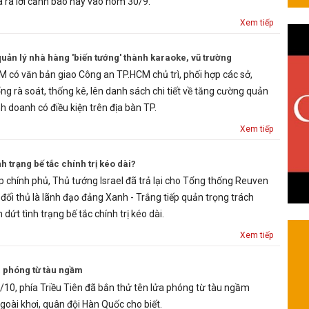
ra lời cảnh báo này vào hôm 30/9.
Xem tiếp
ản lý nhà hàng 'biến tướng' thành karaoke, vũ trường
 có văn bản giao Công an TP.HCM chủ trì, phối hợp các sở,
g rà soát, thống kê, lên danh sách chi tiết về tăng cường quản
h doanh có điều kiện trên địa bàn TP.
Xem tiếp
h trạng bế tắc chính trị kéo dài?
p chính phủ, Thủ tướng Israel đã trả lại cho Tổng thống Reuven
đối thủ là lãnh đạo đảng Xanh - Trắng tiếp quản trọng trách
t tình trạng bế tắc chính trị kéo dài.
Xem tiếp
ửa phóng từ tàu ngầm
10, phía Triều Tiên đã bắn thử tên lửa phóng từ tàu ngầm
goài khơi, quân đội Hàn Quốc cho biết.