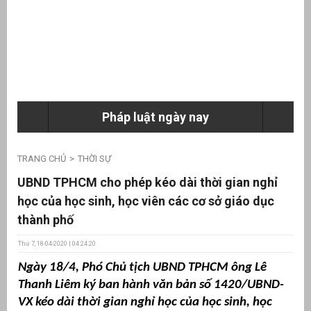
ưu
ền
ng
Pháp luật ngày nay
g
TRANG CHỦ
THỜI SỰ
UBND TPHCM cho phép kéo dài thời gian nghỉ
học của học sinh, học viên các cơ sở giáo dục
thành phố
n
Thứ 7, 18-04-2020 | 04:24:20
ng
Ngày 18/4, Phó Chủ tịch UBND TPHCM ông Lê
Thanh Liêm ký ban hành văn bản số 1420/UBND-
VX kéo dài thời gian nghỉ học của học sinh, học