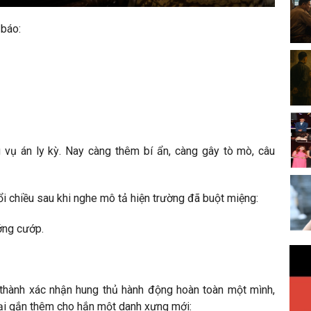
 báo:
g vụ án ly kỳ. Nay càng thêm bí ẩn, càng gây tò mò, câu
ổi chiều sau khi nghe mô tả hiện trường đã buột miệng:
ớng cướp.
 thành xác nhận hung thủ hành động hoàn toàn một mình,
lại gắn thêm cho hắn một danh xưng mới: