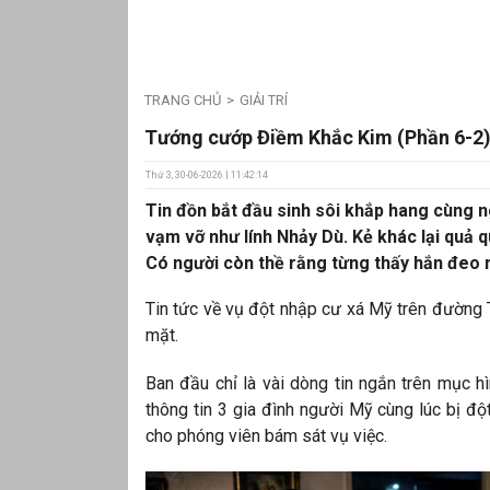
TRANG CHỦ
GIẢI TRÍ
Tướng cướp Điềm Khắc Kim (Phần 6-2
Thứ 3, 30-06-2026 | 11:42:14
Tin đồn bắt đầu sinh sôi khắp hang cùng 
vạm vỡ như lính Nhảy Dù. Kẻ khác lại quả q
Có người còn thề rằng từng thấy hắn đeo m
Tin tức về vụ đột nhập cư xá Mỹ trên đường 
mặt.
Ban đầu chỉ là vài dòng tin ngắn trên mục hì
thông tin 3 gia đình người Mỹ cùng lúc bị đ
cho phóng viên bám sát vụ việc.