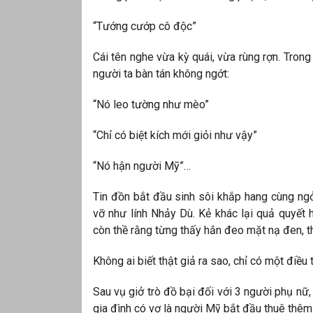
“Tướng cướp cô độc”
Cái tên nghe vừa kỳ quái, vừa rùng rợn. Trong
người ta bàn tán không ngớt:
“Nó leo tường như mèo”
“Chỉ có biệt kích mới giỏi như vậy”
“Nó hận người Mỹ”…
Tin đồn bắt đầu sinh sôi khắp hang cùng ng
vỡ như lính Nhảy Dù. Kẻ khác lại quả quyết 
còn thề rằng từng thấy hắn đeo mặt nạ đen, t
Không ai biết thật giả ra sao, chỉ có một điề
Sau vụ giở trò đồ bại đối với 3 người phụ n
gia đình có vợ là người Mỹ bắt đầu thuê thê