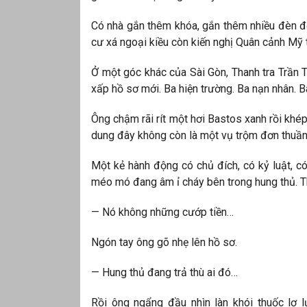
Có nhà gắn thêm khóa, gắn thêm nhiều đèn đ
cư xá ngoại kiều còn kiến nghị Quân cảnh Mỹ
Ở một góc khác của Sài Gòn, Thanh tra Trần T
xấp hồ sơ mới. Ba hiện trường. Ba nạn nhân. 
Ông chậm rãi rít một hơi Bastos xanh rồi khép
dung đây không còn là một vụ trộm đơn thuần
Một kẻ hành động có chủ đích, có kỷ luật, c
méo mó đang âm ỉ cháy bên trong hung thủ. T
— Nó không những cướp tiền…
Ngón tay ông gõ nhẹ lên hồ sơ.
— Hung thủ đang trả thù ai đó…
Rồi ông ngẩng đầu nhìn làn khói thuốc lơ l