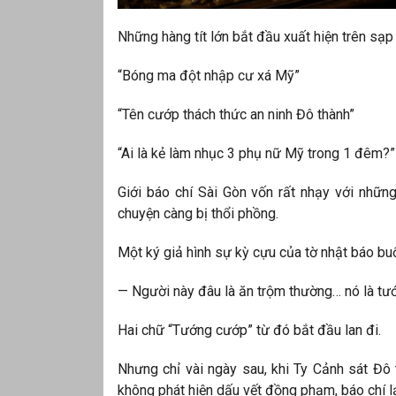
Những hàng tít lớn bắt đầu xuất hiện trên sạp
“Bóng ma đột nhập cư xá Mỹ”
“Tên cướp thách thức an ninh Đô thành”
“Ai là kẻ làm nhục 3 phụ nữ Mỹ trong 1 đêm?”
Giới báo chí Sài Gòn vốn rất nhạy với nhữn
chuyện càng bị thổi phồng.
Một ký giả hình sự kỳ cựu của tờ nhật báo bu
— Người này đâu là ăn trộm thường… nó là tư
Hai chữ “Tướng cướp” từ đó bắt đầu lan đi.
Nhưng chỉ vài ngày sau, khi Ty Cảnh sát Đô
không phát hiện dấu vết đồng phạm, báo chí 