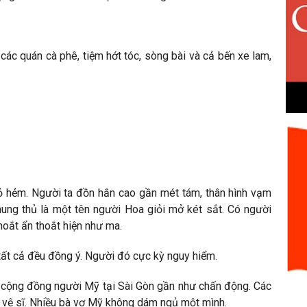
 các quán cà phê, tiệm hớt tóc, sòng bài và cả bến xe lam,
ỏ hẻm. Người ta đồn hắn cao gần mét tám, thân hình vạm
hung thủ là một tên người Hoa giỏi mở két sắt. Có người
hoắt ẩn thoắt hiện như ma.
u tất cả đều đồng ý. Người đó cực kỳ nguy hiểm.
ữ, cộng đồng người Mỹ tại Sài Gòn gần như chấn động. Các
m vệ sĩ. Nhiều bà vợ Mỹ không dám ngủ một mình.