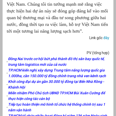
Việt Nam. Chúng tôi tin tưởng mạnh mẽ rằng việc
thực hiện hai dự án này sẽ đóng góp đáng kể vào mối
quan hệ thương mại và đầu tư song phương giữa hai
nước, đồng thời tạo ra việc làm, hỗ trợ Việt Nam tiến
tới một tương lai năng lượng sạch hơn”.
Link gốc
đây
PV (tổng hợp)
Đồng Nai trước cơ hội bứt phá thành đô thị sân bay quốc tế,
trung tâm logistics mới của cả nước
TP.HCM kiến nghị xây dựng Trung tâm năng lượng quốc gia
1.000ha, cần 150.000 tỷ đồng chỉnh trang nhà ven kênh rạch
Khởi công đại dự án gần 30.000 tỷ đồng tại Bến Nhà Rồng -
Khánh Hội
Miễn nhiệm Phó Chủ tịch UBND TP.HCM Bùi Xuân Cường để
thực hiện công tác cán bộ
Tiếp tục hoàn thiện mô hình tổ chức hệ thống chính trị sau 1
năm vận hành
TP.HCM tổ chức nhiều hoạt động kỷ niệm 136 năm Ngày sinh