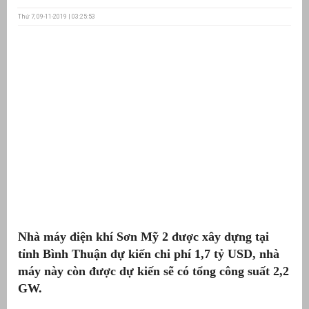
Thứ 7, 09-11-2019 | 03:25:53
ưu
ền
ng
g
Nhà máy điện khí Sơn Mỹ 2 được xây dựng tại
n
ng
tỉnh Bình Thuận dự kiến chi phí 1,7 tỷ USD, nhà
máy này còn được dự kiến sẽ có tổng công suất 2,2
GW.