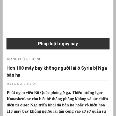
ưu
ền
ng
Pháp luật ngày nay
g
TRANG CHỦ
THỜI SỰ
Hơn 100 máy bay không người lái ở Syria bị Nga
bắn hạ
Thứ 5, 03-10-2019 | 14:27:39
n
Phát ngôn viên Bộ Quốc phòng Nga, Thiếu tướng Igor
ng
Konashenkov cho biết hệ thống phòng không và tác chiến
điện tử được Nga triển khai đã bắn hạ hoặc vô hiệu hóa
118 máy bay không người lái tấn công vào cơ sở quân sự