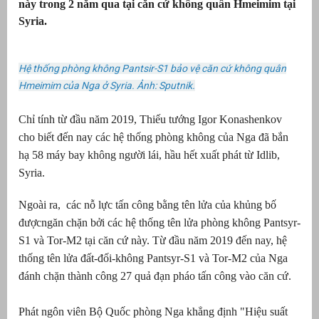
này trong 2 năm qua tại căn cứ không quân Hmeimim tại
Syria.
Hệ thống phòng không Pantsir-S1 bảo vệ căn cứ không quân
Hmeimim của Nga ở Syria. Ảnh: Sputnik.
Chỉ tính từ đầu năm 2019, Thiếu tướng Igor Konashenkov
cho biết đến nay các hệ thống phòng không của Nga đã bắn
hạ 58 máy bay không người lái, hầu hết xuất phát từ Idlib,
Syria.
g
Ngoài ra, các nỗ lực tấn công bằng tên lửa của khủng bố
đượcngăn chặn bởi các hệ thống tên lửa phòng không Pantsyr-
S1 và Tor-M2 tại căn cứ này. Từ đầu năm 2019 đến nay, hệ
thống tên lửa đất-đối-không Pantsyr-S1 và Tor-M2 của Nga
g
đánh chặn thành công 27 quả đạn pháo tấn công vào căn cứ.
Phát ngôn viên Bộ Quốc phòng Nga khẳng định "Hiệu suất