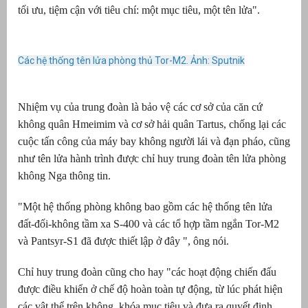
tối ưu, tiệm cận với tiêu chí: một mục tiêu, một tên lửa".
át
Các hệ thống tên lửa phòng thủ Tor-M2. Ảnh: Sputnik
”
Nhiệm vụ của trung đoàn là bảo vệ các cơ sở của căn cứ
không quân Hmeimim và cơ sở hải quân Tartus, chống lại các
cuộc tấn công của máy bay không người lái và đạn pháo, cũng
như tên lửa hành trình được chỉ huy trung đoàn tên lửa phòng
không Nga thông tin.
"Một hệ thống phòng không bao gồm các hệ thống tên lửa
đất-đối-không tầm xa S-400 và các tổ hợp tầm ngắn Tor-M2
và Pantsyr-S1 đã được thiết lập ở đây ", ông nói.
Chỉ huy trung đoàn cũng cho hay "các hoạt động chiến đấu
được điều khiển ở chế độ hoàn toàn tự động, từ lúc phát hiện
các vật thể trên không, khóa mục tiêu và đưa ra quyết định