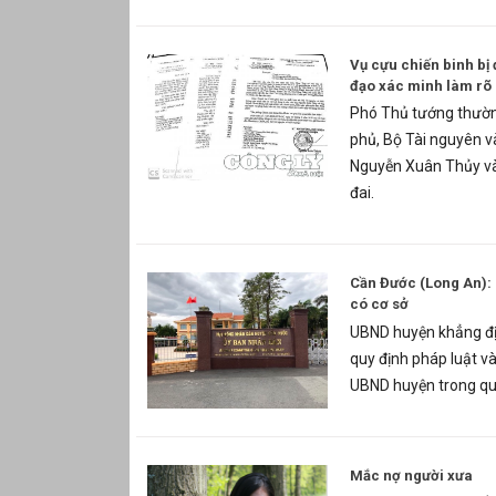
Vụ cựu chiến binh bị 
đạo xác minh làm rõ
Phó Thủ tướng thườn
phủ, Bộ Tài nguyên v
Nguyễn Xuân Thủy và
đai.
Cần Đước (Long An):
có cơ sở
UBND huyện khẳng địn
quy định pháp luật và 
UBND huyện trong quản
Mắc nợ người xưa