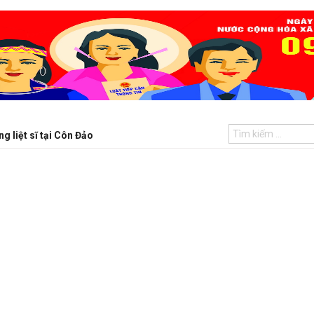
 liệt sĩ tại Côn Đảo
Tướng cướp Điềm Khắ