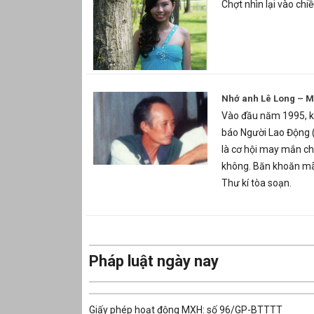
Chợt nhìn lại vào chiề
Nhớ anh Lê Long – Mộ
Vào đầu năm 1995, khi
báo Người Lao Động (
là cơ hội may mắn ch
không. Băn khoăn mãi
Thư kí tòa soạn.
Pháp luật ngày nay
Giấy phép hoạt động MXH: số 96/GP-BTTTT