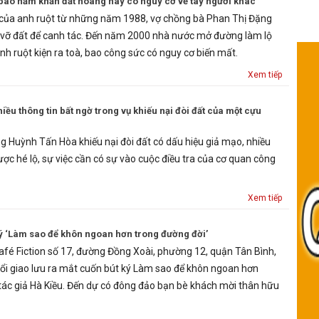
bao năm khẩn đất hoang nay có nguy cơ về tay người khác
của anh ruột từ những năm 1988, vợ chồng bà Phan Thị Đặng
 vỡ đất để canh tác. Đến năm 2000 nhà nước mở đường làm lộ
 anh ruột kiện ra toà, bao công sức có nguy cơ biến mất.
Xem tiếp
iều thông tin bất ngờ trong vụ khiếu nại đòi đất của một cựu
ng Huỳnh Tấn Hòa khiếu nại đòi đất có dấu hiệu giả mạo, nhiều
được hé lộ, sự việc cần có sự vào cuộc điều tra của cơ quan công
Xem tiếp
ký ‘Làm sao để khôn ngoan hơn trong đường đời’
afé Fiction số 17, đường Đồng Xoài, phường 12, quận Tân Bình,
ổi giao lưu ra mắt cuốn bút ký Làm sao để khôn ngoan hơn
tác giả Hà Kiều. Đến dự có đông đảo bạn bè khách mời thân hữu