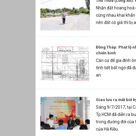
Thủ Thừa (Long An): 
Nhận đất hoang hoá 
cùng nhau khai khẩn
nên đất có giá thì bị
Đồng Tháp: Phát lộ nh
chiến binh
Căn cứ để gia đình ô
tình tiết bất ngờ đã 
an.
Giao lưu ra mắt bút 
Sáng 9/7/2017, tại C
Tp.HCM đã diễn ra bu
trong đường đời của 
của Hà Kiều.