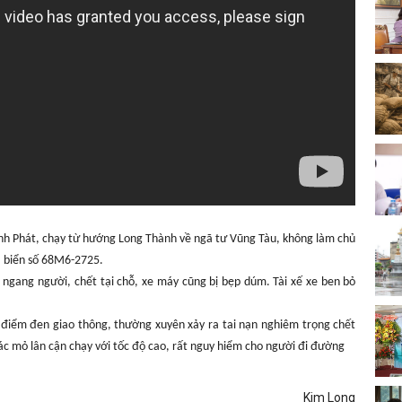
n
h
Phát, chạy từ hướng Long Thành về ngã tư Vũng Tàu, không làm chủ
, biển số 68M6-2725.
 ngang người, chết tại chỗ, xe máy cũng bị bẹp dúm. Tài xế xe ben bỏ
 điểm đen giao thông, thường xuyên xảy ra tai nạn nghiêm trọng chết
các mỏ lân cận chạy với tốc độ cao, rất nguy hiểm cho người đi
đ
ường
Kim Long