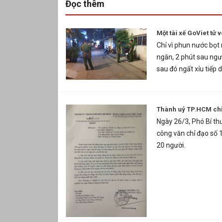
Đọc thêm
Một tài xế GoViet tử
Chỉ vì phun nước bọt
ngăn, 2 phút sau ngườ
sau đó ngất xỉu tiếp
Thành uỷ TP.HCM chỉ 
Ngày 26/3, Phó Bí t
công văn chỉ đạo số 
20 người.