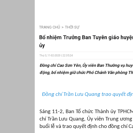
TRANG CHỦ
THỜI SỰ
Bổ nhiệm Trưởng Ban Tuyên giáo huy
ủy
Thứ 3, 11-02-2020 | 22:35:24
Đồng chí Cao Sơn Yên, Ủy viên Ban Thường vụ huy
động, bổ nhiệm giữ chức Phó Chánh Văn phòng T
Đồng chí Trần Lưu Quang trao quyết đị
Sáng 11-2, Ban Tổ chức Thành ủy TPHCM 
chí Trần Lưu Quang, Ủy viên Trung ươn
buổi lễ và trao quyết định cho đồng chí C