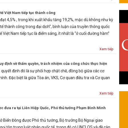
 tế Việt Nam tiếp tục thành công
đạt 4,5% , trong khi xuất khẩu tăng 19,2%, mặc dù không như kỳ
 tế thành công trong đại dịch”, bình luận của truyền thông quốc
tế Việt Nam tiếp tục là điểm sáng, ít nhất là “ở cuối đường hầm”
Xem tiếp
y định về thẩm quyền, trách nhiệm của công chức thực hiện
quyết định đó là sự phối hợp chặt chẽ, đồng bộ giữa các cơ
hính. Đặc biệt là giữa Tòa án, VKS, Cơ quan điều tra và Cơ quan
Xem tiếp
c đưa ra tại Liên Hiệp Quốc, Phó thủ tướng Phạm Bình Minh
ở Biển Đông được Phó thủ tướng, Bộ trưởng Bộ Ngoại giao
ọi tôn trọng luật pháp quốc tế, trong đó có UNCLOS và đề cập