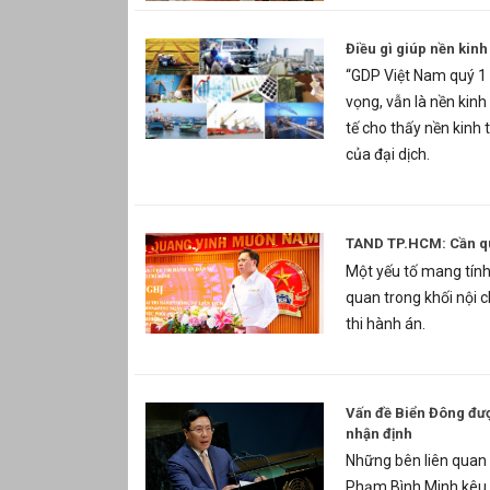
Điều gì giúp nền kinh
“GDP Việt Nam quý 1 
vọng, vẫn là nền kinh
tế cho thấy nền kinh 
của đại dịch.
TAND TP.HCM: Cần qu
Một yếu tố mang tính 
quan trong khối nội c
thi hành án.
Vấn đề Biển Đông đượ
nhận định
Những bên liên quan 
Phạm Bình Minh kêu g