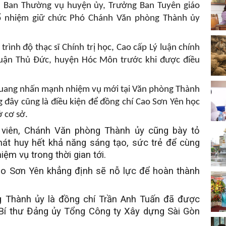
n Ban Thường vụ huyện ủy, Trưởng Ban Tuyên giáo
ổ nhiệm giữ chức Phó Chánh Văn phòng Thành ủy
rình độ thạc sĩ Chính trị học, Cao cấp Lý luận chính
ở quận Thủ Đức, huyện Hóc Môn trước khi được điều
u Quang nhấn mạnh nhiệm vụ mới tại Văn phòng Thành
g đây cũng là điều kiện để đồng chí Cao Sơn Yên học
ở cơ sở.
 viên, Chánh Văn phòng Thành ủy cũng bày tỏ
t huy hết khả năng sáng tạo, sức trẻ để cùng
ệm vụ trong thời gian tới.
ao Sơn Yên khẳng định sẽ nỗ lực để hoàn thành
 Thành ủy là đồng chí Trần Anh Tuấn đã được
Bí thư Đảng ủy Tổng Công ty Xây dựng Sài Gòn