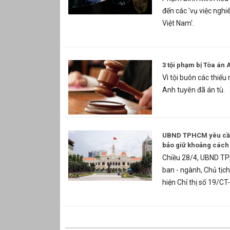
đến các 'vụ việc ngh
Việt Nam'.
3 tội phạm bị Tòa án
Vì tội buôn các thiế
Anh tuyên đã án tù.
UBND TPHCM yêu cầu t
bảo giữ khoảng cách 
Chiều 28/4, UBND TP
ban - ngành, Chủ tịc
hiện Chỉ thị số 19/C