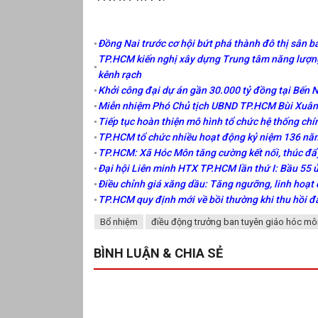
Đồng Nai trước cơ hội bứt phá thành đô thị sân ba
TP.HCM kiến nghị xây dựng Trung tâm năng lượng
kênh rạch
Khởi công đại dự án gần 30.000 tỷ đồng tại Bến 
Miễn nhiệm Phó Chủ tịch UBND TP.HCM Bùi Xuân 
Tiếp tục hoàn thiện mô hình tổ chức hệ thống chí
TP.HCM tổ chức nhiều hoạt động kỷ niệm 136 năm
TP.HCM: Xã Hóc Môn tăng cường kết nối, thúc đẩ
Đại hội Liên minh HTX TP.HCM lần thứ I: Bầu 55 
Điều chỉnh giá xăng dầu: Tăng ngưỡng, linh hoạt 
TP.HCM quy định mới về bồi thường khi thu hồi đ
Bổ nhiệm
điều động trưởng ban tuyên giáo hóc mô
BÌNH LUẬN & CHIA SẺ