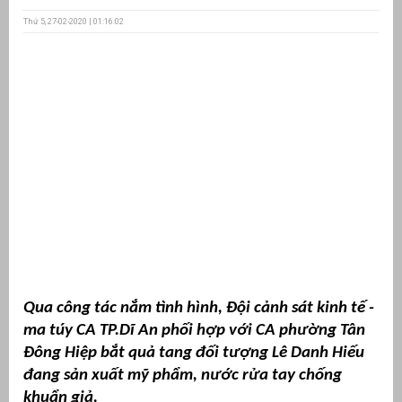
Thứ 5, 27-02-2020 | 01:16:02
ưu
ền
ng
g
Qua công tác nắm tình hình, Đội cảnh sát kinh tế -
n
ng
ma túy CA TP.Dĩ An phối hợp với CA phường Tân
Đông Hiệp bắt quả tang đối tượng Lê Danh Hiếu
đang sản xuất mỹ phẩm, nước rửa tay chống
khuẩn giả.