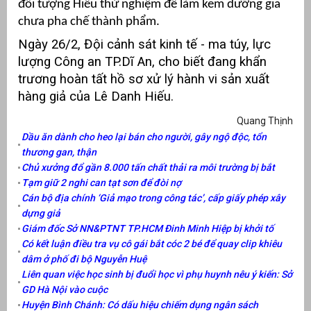
đối tượng Hiếu thử nghiệm để làm kem dưỡng gia
chưa pha chế thành phẩm.
Ngày 26/2, Đội cảnh sát kinh tế - ma túy, lực
lượng Công an TP.Dĩ An, cho biết đang khẩn
trương hoàn tất hồ sơ xử lý hành vi sản xuất
hàng giả của Lê Danh Hiếu.
Quang Thịnh
Dầu ăn dành cho heo lại bán cho người, gây ngộ độc, tổn
thương gan, thận
Chủ xưởng đổ gần 8.000 tấn chất thải ra môi trường bị bắt
Tạm giữ 2 nghi can tạt sơn để đòi nợ
Cán bộ địa chính ‘Giả mạo trong công tác’, cấp giấy phép xây
dựng giả
Giám đốc Sở NN&PTNT TP.HCM Đinh Minh Hiệp bị khởi tố
Có kết luận điều tra vụ cô gái bắt cóc 2 bé để quay clip khiêu
dâm ở phố đi bộ Nguyễn Huệ
Liên quan việc học sinh bị đuổi học vì phụ huynh nêu ý kiến: Sở
GD Hà Nội vào cuộc
Huyện Bình Chánh: Có dấu hiệu chiếm dụng ngân sách