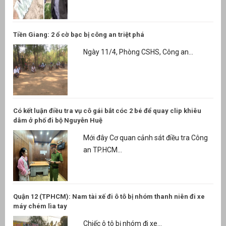
Tiền Giang: 2 ổ cờ bạc bị công an triệt phá
Ngày 11/4, Phòng CSHS, Công an...
Có kết luận điều tra vụ cô gái bắt cóc 2 bé để quay clip khiêu
dâm ở phố đi bộ Nguyễn Huệ
Mới đây Cơ quan cảnh sát điều tra Công
an TP.HCM...
Quận 12 (TPHCM): Nam tài xế đi ô tô bị nhóm thanh niên đi xe
máy chém lìa tay
Chiếc ô tô bị nhóm đi xe...