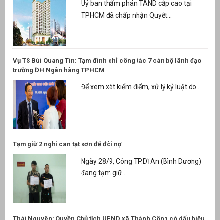
Uỷ ban thẩm phán TAND cấp cao tại
TPHCM đã chấp nhận Quyết...
Vụ TS Bùi Quang Tín: Tạm đình chỉ công tác 7 cán bộ lãnh đạo
trường ĐH Ngân hàng TPHCM
Để xem xét kiểm điểm, xử lý kỷ luật do...
Tạm giữ 2 nghi can tạt sơn để đòi nợ
Ngày 28/9, Công TP.Dĩ An (Bình Dương)
đang tạm giữ...
Thái Nguyên: Quyền Chủ tịch UBND xã Thành Công có dấu hiệu