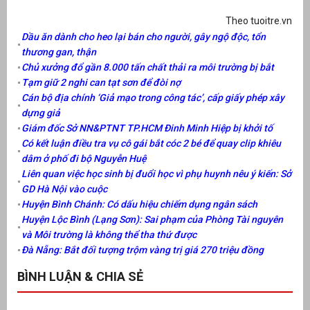
Theo tuoitre.vn
Dầu ăn dành cho heo lại bán cho người, gây ngộ độc, tổn
thương gan, thận
Chủ xưởng đổ gần 8.000 tấn chất thải ra môi trường bị bắt
Tạm giữ 2 nghi can tạt sơn để đòi nợ
Cán bộ địa chính ‘Giả mạo trong công tác’, cấp giấy phép xây
dựng giả
Giám đốc Sở NN&PTNT TP.HCM Đinh Minh Hiệp bị khởi tố
Có kết luận điều tra vụ cô gái bắt cóc 2 bé để quay clip khiêu
dâm ở phố đi bộ Nguyễn Huệ
Liên quan việc học sinh bị đuổi học vì phụ huynh nêu ý kiến: Sở
GD Hà Nội vào cuộc
Huyện Bình Chánh: Có dấu hiệu chiếm dụng ngân sách
Huyện Lộc Bình (Lạng Sơn): Sai phạm của Phòng Tài nguyên
và Môi trường là không thể tha thứ được
Đà Nẵng: Bắt đối tượng trộm vàng trị giá 270 triệu đồng
BÌNH LUẬN & CHIA SẺ