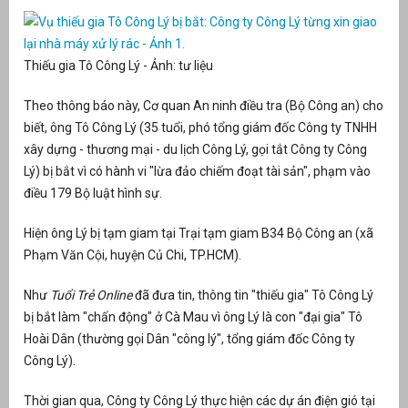
Thiếu gia Tô Công Lý - Ảnh: tư liệu
Theo thông báo này, Cơ quan An ninh điều tra (Bộ Công an) cho
biết, ông Tô Công Lý (35 tuổi, phó tổng giám đốc Công ty TNHH
xây dựng - thương mại - du lịch Công Lý, gọi tắt Công ty Công
Lý) bị bắt vì có hành vi "lừa đảo chiếm đoạt tài sản", phạm vào
điều 179 Bộ luật hình sự.
Hiện ông Lý bị tạm giam tại Trại tạm giam B34 Bộ Công an (xã
g
Phạm Văn Cội, huyện Củ Chi, TP.HCM).
Như
Tuổi Trẻ Online
đã đưa tin, thông tin "thiếu gia" Tô Công Lý
bị bắt làm "chấn động" ở Cà Mau vì ông Lý là con "đại gia" Tô
Hoài Dân (thường gọi Dân "công lý", tổng giám đốc Công ty
g
Công Lý).
Thời gian qua, Công ty Công Lý thực hiện các dự án điện gió tại