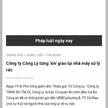
ưu
ền
ng
Pháp luật ngày nay
g
TRANG CHỦ
PHÁP LUẬT
TIN NÓNG
Công ty Công Lý từng 'xin' giao lại nhà máy xử lý
rác
Thứ 3, 20-08-2019 | 20:48:09
n
Ngày 19-8, Phó tổng giám đốc "thiếu gia" Tô Công Lý - Công ty
ng
TNHH XD-TM-DL Công Lý bị bắt, Cơ quan An ninh điều tra Bộ
Công an đã có thông báo gửi đến UBND phường 8, TP Cà Mau
(nơi cư trú) và người nhà của ông Lý về vụ việc.