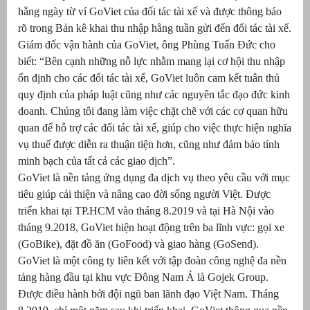
hằng ngày từ ví GoViet của đối tác tài xế và được thông báo
át
rõ trong Bản kê khai thu nhập hằng tuần gửi đến đối tác tài xế.
Giám đốc vận hành của GoViet, ông Phùng Tuấn Đức cho
biết: “Bên cạnh những nỗ lực nhằm mang lại cơ hội thu nhập
ổn định cho các đối tác tài xế, GoViet luôn cam kết tuân thủ
quy định của pháp luật cũng như các nguyên tắc đạo đức kinh
”
doanh. Chúng tôi đang làm việc chặt chẽ với các cơ quan hữu
quan để hỗ trợ các đối tác tài xế, giúp cho việc thực hiện nghĩa
vụ thuế được diễn ra thuận tiện hơn, cũng như đảm bảo tính
minh bạch của tất cả các giao dịch”.
GoViet là nền tảng ứng dụng đa dịch vụ theo yêu cầu với mục
tiêu giúp cải thiện và nâng cao đời sống người Việt. Được
triển khai tại TP.HCM vào tháng 8.2019 và tại Hà Nội vào
tháng 9.2018, GoViet hiện hoạt động trên ba lĩnh vực: gọi xe
(GoBike), đặt đồ ăn (GoFood) và giao hàng (GoSend).
GoViet là một công ty liên kết với tập đoàn công nghệ đa nền
tảng hàng đầu tại khu vực Đông Nam Á là Gojek Group.
Được điều hành bởi đội ngũ ban lãnh đạo Việt Nam. Tháng