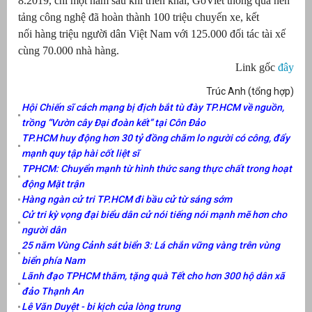
8.2019, chỉ một năm sau khi triển khai, GoViet thông qua nền
tảng công nghệ đã hoàn thành 100 triệu chuyến xe, kết
nối hàng triệu người dân Việt Nam với 125.000 đối tác tài xế
cùng 70.000 nhà hàng.
Link gốc
đây
Trúc Anh (tổng hợp)
Hội Chiến sĩ cách mạng bị địch bắt tù đày TP.HCM về nguồn,
trồng “Vườn cây Đại đoàn kết” tại Côn Đảo
TP.HCM huy động hơn 30 tỷ đồng chăm lo người có công, đẩy
mạnh quy tập hài cốt liệt sĩ
TPHCM: Chuyển mạnh từ hình thức sang thực chất trong hoạt
động Mặt trận
Hàng ngàn cử tri TP.HCM đi bầu cử từ sáng sớm
Cử tri kỳ vọng đại biểu dân cử nói tiếng nói mạnh mẽ hơn cho
người dân
25 năm Vùng Cảnh sát biển 3: Lá chắn vững vàng trên vùng
biển phía Nam
Lãnh đạo TPHCM thăm, tặng quà Tết cho hơn 300 hộ dân xã
đảo Thạnh An
Lê Văn Duyệt - bi kịch của lòng trung