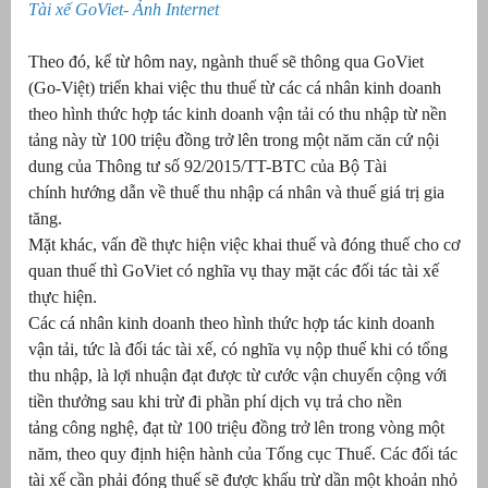
Tài xế GoViet- Ảnh Internet
Theo đó, kể từ hôm nay, ngành thuế sẽ thông qua GoViet
(Go-Việt) triển khai việc thu thuế từ các cá nhân kinh doanh
theo hình thức hợp tác kinh doanh vận tải có thu nhập từ nền
tảng này từ 100 triệu đồng trở lên trong một năm căn cứ nội
dung của Thông tư số 92/2015/TT-BTC của Bộ Tài
chính hướng dẫn về thuế thu nhập cá nhân và thuế giá trị gia
tăng.
Mặt khác, vấn đề thực hiện việc khai thuế và đóng thuế cho cơ
quan thuế thì GoViet có nghĩa vụ thay mặt các đối tác tài xế
g
thực hiện.
Các cá nhân kinh doanh theo hình thức hợp tác kinh doanh
vận tải, tức là đối tác tài xế, có nghĩa vụ nộp thuế khi có tổng
thu nhập, là lợi nhuận đạt được từ cước vận chuyển cộng với
tiền thưởng sau khi trừ đi phần phí dịch vụ trả cho nền
g
tảng công nghệ, đạt từ 100 triệu đồng trở lên trong vòng một
năm, theo quy định hiện hành của Tổng cục Thuế. Các đối tác
tài xế cần phải đóng thuế sẽ được khấu trừ dần một khoản nhỏ