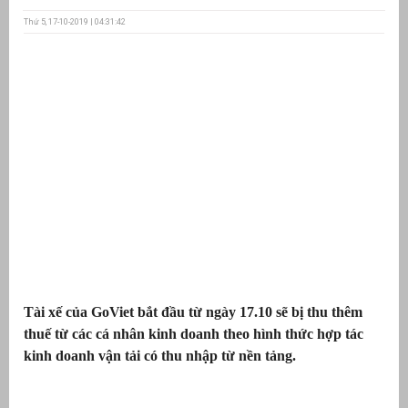
Thứ 5, 17-10-2019 | 04:31:42
ưu
ền
ng
g
Tài xế của GoViet bắt đầu từ ngày 17.10 sẽ bị thu thêm
n
ng
thuế từ các cá nhân kinh doanh theo hình thức hợp tác
kinh doanh vận tải có thu nhập từ nền tảng.