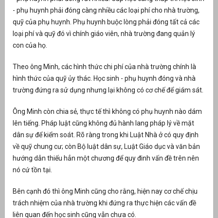
- phụ huynh phải đóng càng nhiều các loại phí cho nhà trường,
át
quỹ của phụ huynh. Phụ huynh buộc lòng phải đóng tất cả các
loại phí và quỹ đó vì chính giáo viên, nhà trường đang quản lý
con của họ.
Theo ông Minh, các hình thức chi phí của nhà trường chính là
”
hình thức của quỹ ủy thác. Học sinh - phụ huynh đóng và nhà
trường đứng ra sử dụng nhưng lại không có cơ chế để giám sát.
Ông Minh còn chia sẻ, thực tế thì không có phụ huynh nào dám
lên tiếng. Pháp luật cũng không đủ hành lang pháp lý về mặt
dân sự để kiểm soát. Rõ ràng trong khi Luật Nhà ở có quy định
về quỹ chung cư; còn Bộ luật dân sự, Luật Giáo dục và văn bản
hướng dẫn thiếu hẳn một chương để quy đinh vấn đề trên nên
nó cứ tồn tại.
Bên cạnh đó thì ông Minh cũng cho rằng, hiện nay cơ chế chịu
trách nhiệm của nhà trường khi đứng ra thực hiện các vấn đề
liên quan đến học sinh cũng vẫn chưa có.