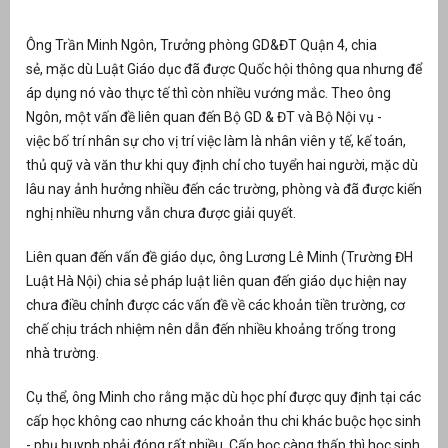
Ông Trần Minh Ngôn, Trưởng phòng GD&ĐT Quận 4, chia
sẻ, mặc dù Luật Giáo dục đã được Quốc hội thông qua nhưng để
áp dụng nó vào thực tế thì còn nhiều vướng mắc. Theo ông
Ngôn, một vấn đề liên quan đến Bộ GD & ĐT và Bộ Nội vụ -
việc bố trí nhân sự cho vị trí việc làm là nhân viên y tế, kế toán,
thủ quỹ và văn thư khi quy định chỉ cho tuyển hai người, mặc dù
lâu nay ảnh hưởng nhiều đến các trường, phòng và đã được kiến
nghị nhiều nhưng vẫn chưa được giải quyết.
Liên quan đến vấn đề giáo dục, ông Lương Lê Minh (Trường ĐH
g
Luật Hà Nội) chia sẻ pháp luật liên quan đến giáo dục hiện nay
chưa điều chỉnh được các vấn đề về các khoản tiền trường, cơ
chế chịu trách nhiệm nên dẫn đến nhiều khoảng trống trong
nhà trường.
g
Cụ thể, ông Minh cho rằng mặc dù học phí được quy định tại các
cấp học không cao nhưng các khoản thu chi khác buộc học sinh
- phụ huynh phải đóng rất nhiều. Cấp học càng thấp thì học sinh