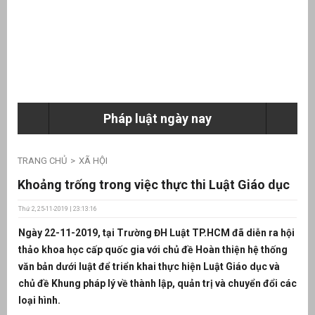
ưu
ền
ng
Pháp luật ngày nay
g
TRANG CHỦ
XÃ HỘI
Khoảng trống trong việc thực thi Luật Giáo dục
Thứ 2, 25-11-2019 | 23:13:16
Ngày 22-11-2019, tại Trường ĐH Luật TP.HCM đã diễn ra hội
n
thảo khoa học cấp quốc gia với chủ đề Hoàn thiện hệ thống
ng
văn bản dưới luật để triển khai thực hiện Luật Giáo dục và
chủ đề Khung pháp lý về thành lập, quản trị và chuyển đổi các
loại hình.