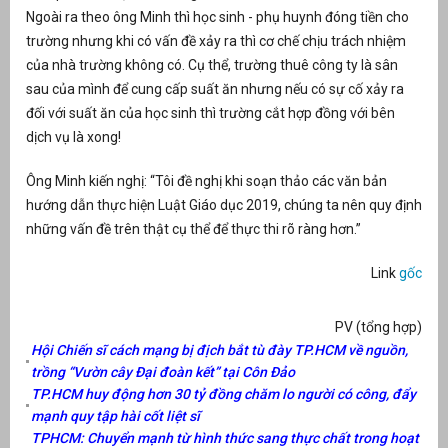
Ngoài ra theo ông Minh thì học sinh - phụ huynh đóng tiền cho
trường nhưng khi có vấn đề xảy ra thì cơ chế chịu trách nhiệm
của nhà trường không có. Cụ thể, trường thuê công ty là sân
sau của mình để cung cấp suất ăn nhưng nếu có sự cố xảy ra
đối với suất ăn của học sinh thì trường cắt hợp đồng với bên
dịch vụ là xong!
Ông Minh kiến nghị: “Tôi đề nghị khi soạn thảo các văn bản
hướng dẫn thực hiện Luật Giáo dục 2019, chúng ta nên quy định
những vấn đề trên thật cụ thể để thực thi rõ ràng hơn.”
Link
gốc
PV (tổng hợp)
Hội Chiến sĩ cách mạng bị địch bắt tù đày TP.HCM về nguồn,
trồng “Vườn cây Đại đoàn kết” tại Côn Đảo
TP.HCM huy động hơn 30 tỷ đồng chăm lo người có công, đẩy
mạnh quy tập hài cốt liệt sĩ
TPHCM: Chuyển mạnh từ hình thức sang thực chất trong hoạt