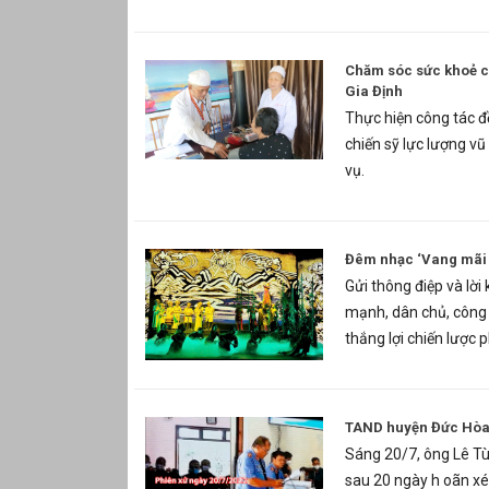
Chăm sóc sức khoẻ cá
Gia Định
Thực hiện công tác đ
chiến sỹ lực lượng vũ
vụ.
Đêm nhạc ‘Vang mãi b
Gửi thông điệp và lời
mạnh, dân chủ, công
thắng lợi chiến lược p
TAND huyện Đức Hòa (
Sáng 20/7, ông Lê Tùn
sau 20 ngày h oãn xé