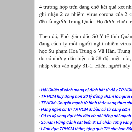
4 trường hợp trên đang chờ kết quả xét 
ghi nhận 2 ca nhiễm virus corona của 2 c
đều là người Trung Quốc. Họ được chữa tr
Theo đó, Phó giám đốc Sở Y tế tỉnh Quả
đang cách ly một người nghi nhiễm virus 
học Sư phạm Hoa Trung ở Vũ Hán, Trung 
do có những dấu hiệu sốt 38 độ, mệt mỏ
nhập viện vào ngày 31-1. Hiện, người này 
Hội Chiến sĩ cách mạng bị địch bắt tù đày TP.HCM
TP.HCM huy động hơn 30 tỷ đồng chăm lo người có
TPHCM: Chuyển mạnh từ hình thức sang thực chấ
Hàng ngàn cử tri TP.HCM đi bầu cử từ sáng sớm
Cử tri kỳ vọng đại biểu dân cử nói tiếng nói mạn
25 năm Vùng Cảnh sát biển 3: Lá chắn vững vàng
Lãnh đạo TPHCM thăm, tặng quà Tết cho hơn 30