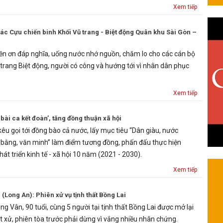
Xem tiếp
c Cựu chiến binh Khối Vũ trang - Biệt động Quân khu Sài Gòn –
ền ơn đáp nghĩa, uống nước nhớ nguồn, chăm lo cho các cán bộ
 trang Biệt động, người có công và hướng tới vì nhân dân phục
Xem tiếp
ài ca kết đoàn’, tăng đồng thuận xã hội
 kêu gọi tới đồng bào cả nước, lấy mục tiêu “Dân giàu, nước
 bằng, văn minh” làm điểm tương đồng, phấn đấu thực hiện
hát triển kinh tế - xã hội 10 năm (2021 - 2030).
Xem tiếp
Long An): Phiên xử vụ tịnh thất Bồng Lai
g Vân, 90 tuổi, cùng 5 người tại tịnh thất Bồng Lai được mở lại
t xử, phiên tòa trước phải dừng vì vắng nhiều nhân chứng.