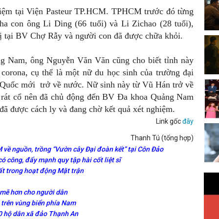
nhiệm tại Viện Pasteur TP.HCM. TPHCM trước đó từng
ha con ông Li Ding (66 tuổi) và Li Zichao (28 tuổi),
ị tại BV Chợ Rẫy và người con đã được chữa khỏi.
ng Nam, ông Nguyễn Văn Văn cũng cho biết tỉnh này
corona, cụ thể là một nữ du học sinh của trường đại
Quốc mới trở về nước. Nữ sinh này từ Vũ Hán trở về
i, rát cổ nên đã chủ động đến BV Đa khoa Quảng Nam
đã được cách ly và đang chờ kết quả xét nghiệm.
Link gốc
đây
Thanh Tú (tổng hợp)
 về nguồn, trồng “Vườn cây Đại đoàn kết” tại Côn Đảo
 công, đẩy mạnh quy tập hài cốt liệt sĩ
t trong hoạt động Mặt trận
h mẽ hơn cho người dân
 trên vùng biển phía Nam
0 hộ dân xã đảo Thạnh An