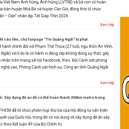
 Mẹ Việt Nam Anh hùng, Anh hùng LLVTND và bà con có hoàn
ịa bàn huyện Nhà Bè và huyện Cần Giờ, đồng thời tổ chức
ân – Dân” nhân dịp Tết Giáp Thìn 2024.
Xem tiếp
 để câu like, chủ fanpage “Tin Quảng Ngãi” bị phạt
t hành chính đối với Phạm Thế Thừa (27 tuổi, ngụ thôn An Vĩnh,
Ngãi) với lí do là có hành vi đăng clip không đúng sự thật, gây
cá nhân trên mạng xã hội facebook, theo Đội Cảnh sát phòng
nghệ cao, Phòng Cảnh sát hình sự, Công an tỉnh Quảng Ngãi
Xem tiếp
i: Xây dựng đề án để có thể hoàn thành 200km metro trong
.HCM đã tổ chức phiên họp thứ ba của Hội đồng tư vấn triển
uyết của Quốc hội, trong đó có nội dung về xây dựng đề án xây
 theo Kết luận 49 của Bộ Chính trị.