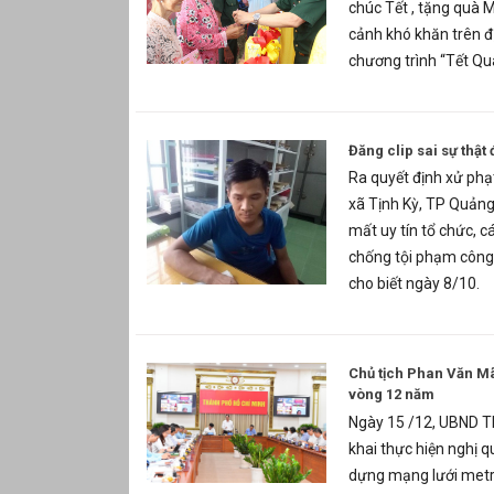
chúc Tết , tặng quà
cảnh khó khăn trên đ
chương trình “Tết Qu
Đăng clip sai sự thật
Ra quyết định xử phạ
xã Tịnh Kỳ, TP Quảng 
mất uy tín tổ chức, 
chống tội phạm công 
cho biết ngày 8/10.
Chủ tịch Phan Văn Mã
vòng 12 năm
Ngày 15 /12, UBND TP
khai thực hiện nghị q
dựng mạng lưới metro