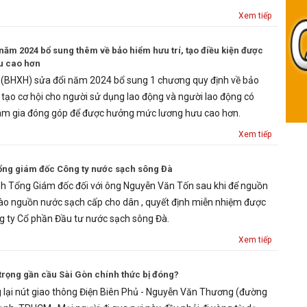
Xem tiếp
năm 2024 bổ sung thêm về bảo hiểm hưu trí, tạo điều kiện được
u cao hơn
i (BHXH) sửa đổi năm 2024 bổ sung 1 chương quy định về bảo
 tạo cơ hội cho người sử dụng lao động và người lao động có
am gia đóng góp để được hưởng mức lương hưu cao hơn.
Xem tiếp
Tổng giám đốc Công ty nước sạch sông Đà
h Tổng Giám đốc đối với ông Nguyễn Văn Tốn sau khi để nguồn
ào nguồn nước sạch cấp cho dân , quyết định miễn nhiệm được
g ty Cổ phần Đầu tư nước sạch sông Đà.
Xem tiếp
trọng gần cầu Sài Gòn chính thức bị đóng?
g lại nút giao thông Điện Biên Phủ - Nguyễn Văn Thương (đường