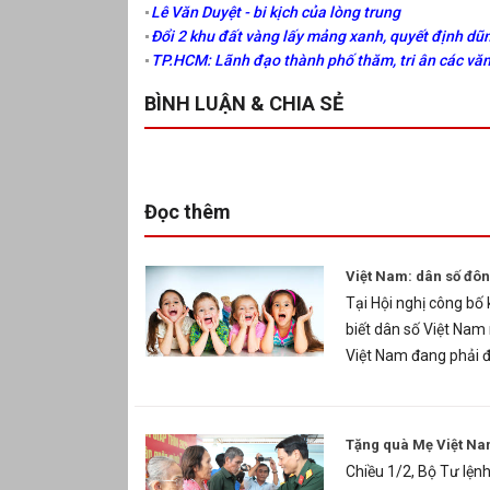
Lê Văn Duyệt - bi kịch của lòng trung
Đổi 2 khu đất vàng lấy mảng xanh, quyết định d
TP.HCM: Lãnh đạo thành phố thăm, tri ân các văn 
BÌNH LUẬN & CHIA SẺ
Đọc thêm
Việt Nam: dân số đông
Tại Hội nghị công bố
biết dân số Việt Nam 
Việt Nam đang phải đố
Tặng quà Mẹ Việt Na
Chiều 1/2, Bộ Tư lện