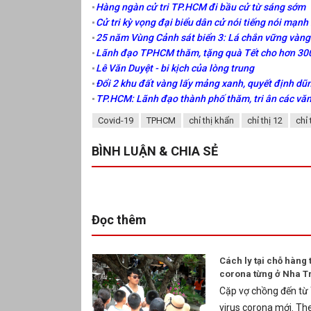
Hàng ngàn cử tri TP.HCM đi bầu cử từ sáng sớm
Cử tri kỳ vọng đại biểu dân cử nói tiếng nói mạn
25 năm Vùng Cảnh sát biển 3: Lá chắn vững vàng
Lãnh đạo TPHCM thăm, tặng quà Tết cho hơn 30
Lê Văn Duyệt - bi kịch của lòng trung
Đổi 2 khu đất vàng lấy mảng xanh, quyết định d
TP.HCM: Lãnh đạo thành phố thăm, tri ân các văn 
Covid-19
TPHCM
chỉ thị khẩn
chỉ thị 12
chỉ 
BÌNH LUẬN & CHIA SẺ
Đọc thêm
Cách ly tại chỗ hàng
corona từng ở Nha T
Cặp vợ chồng đến từ 
virus corona mới. The