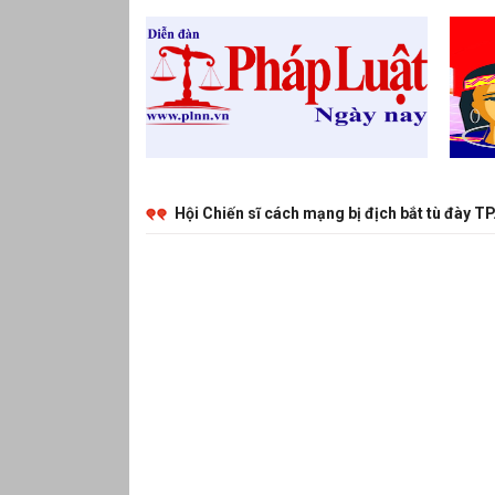
Hội Chiến sĩ cách mạng bị địch bắt tù đày TP.HCM về nguồn, trồng “Vườn cây Đại đoàn kết” tại Côn Đảo
Tướng cướp Điềm Khắc Ki