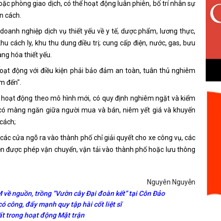
 hoặc phòng giao dịch, có thể hoạt động luân phiên, bố trí nhân sự
ãn cách.
doanh nghiệp dịch vụ thiết yếu về y tế, dược phẩm, lương thực,
u cách ly, khu thu dung điều trị; cung cấp điện, nước, gas, bưu
ng hóa thiết yếu.
oạt động với điều kiện phải bảo đảm an toàn, tuân thủ nghiêm
m đến".
p hoạt động theo mô hình mới, có quy định nghiêm ngặt và kiểm
có màng ngăn giữa người mua và bán, niêm yết giá và khuyến
 cách;
 các cửa ngõ ra vào thành phố chỉ giải quyết cho xe công vụ, các
ện được phép vận chuyển, vận tải vào thành phố hoặc lưu thông
Nguyên Nguyễn
 về nguồn, trồng “Vườn cây Đại đoàn kết” tại Côn Đảo
 công, đẩy mạnh quy tập hài cốt liệt sĩ
t trong hoạt động Mặt trận