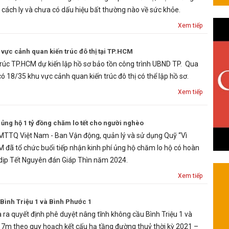
cách ly và chưa có dấu hiệu bất thường nào về sức khỏe.
Xem tiếp
 vực cảnh quan kiến trúc đô thị tại TP.HCM
trúc TP.HCM dự kiến lập hồ sơ bảo tồn công trình UBND TP. Qua
có 18/35 khu vực cảnh quan kiến trúc đô thị có thể lập hồ sơ.
Xem tiếp
ủng hộ 1 tỷ đồng chăm lo tết cho người nghèo
MTTQ Việt Nam - Ban Vận động, quản lý và sử dụng Quỹ “Vì
 đã tổ chức buổi tiếp nhận kinh phí ủng hộ chăm lo hộ có hoàn
dịp Tết Nguyên đán Giáp Thìn năm 2024.
Xem tiếp
Bình Triệu 1 và Bình Phước 1
a quyết định phê duyệt nâng tĩnh không cầu Bình Triệu 1 và
 7m theo quy hoạch kết cấu hạ tầng đường thuỷ thời kỳ 2021 –