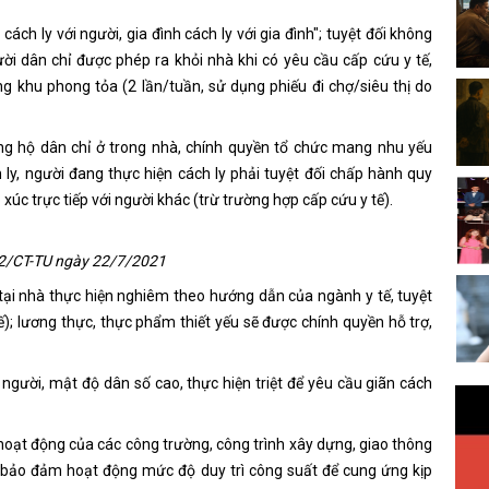
cách ly với người, gia đình cách ly với gia đình"; tuyệt đối không
ười dân chỉ được phép ra khỏi nhà khi có yêu cầu cấp cứu y tế,
ng khu phong tỏa (2 lần/tuần, sử dụng phiếu đi chợ/siêu thị do
ừng hộ dân chỉ ở trong nhà, chính quyền tổ chức mang nhu yếu
ly, người đang thực hiện cách ly phải tuyệt đối chấp hành quy
xúc trực tiếp với người khác (trừ trường hợp cấp cứu y tế).
 12/CT-TU ngày 22/7/2021
y tại nhà thực hiện nghiêm theo hướng dẫn của ngành y tế, tuyệt
ế); lương thực, thực phẩm thiết yếu sẽ được chính quyền hỗ trợ,
người, mật độ dân số cao, thực hiện triệt để yêu cầu giãn cách
oạt động của các công trường, công trình xây dựng, giao thông
bảo đảm hoạt động mức độ duy trì công suất để cung ứng kịp