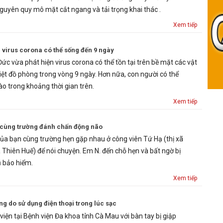
nguyên quy mô mặt cắt ngang và tải trọng khai thác .
Xem tiếp
, virus corona có thể sống đến 9 ngày
c vừa phát hiện virus corona có thể tồn tại trên bề mặt các vật
ệt đồ phòng trong vòng 9 ngày. Hơn nữa, con người có thể
ào trong khoảng thời gian trên.
Xem tiếp
n cùng trường đánh chấn động não
ủa bạn cùng trường hẹn gặp nhau ở công viên Tứ Hạ (thị xã
 Thiên Huế) để nói chuyện. Em N. đến chỗ hẹn và bất ngờ bị
 bảo hiểm.
Xem tiếp
ng do sử dụng điện thoại trong lúc sạc
iện tại Bệnh viện Đa khoa tỉnh Cà Mau với bàn tay bị giập