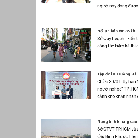
người này đang được 
Nổ lực bảo tồn 35 khu
Sở Quy hoạch - kiến 
công tác kiểm kê thì 
Tập đoàn Trường Hải 
Chiều 30/01, Ủy ban 
người nghèo” TP .HCM
cảnh khó khăn nhân 
Nâng tĩnh không cầu 
Sở GTVT TP.HCM vừa r
cầu Bình Phước 1 lên