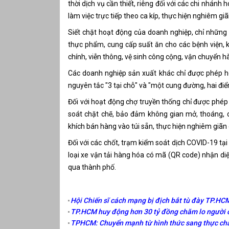
thời dịch vụ cần thiết, riêng đối với các chi nhánh
làm việc trực tiếp theo ca kíp, thực hiện nghiêm gi
Siết chặt hoạt động của doanh nghiệp, chỉ những 
thực phẩm, cung cấp suất ăn cho các bệnh viện, kh
chính, viễn thông, vệ sinh công cộng, vận chuyển hà
Các doanh nghiệp sản xuất khác chỉ được phép h
nguyên tắc "3 tại chỗ" và "một cung đường, hai điể
Đối với hoạt động chợ truyền thống chỉ được phé
soát chặt chẽ, bảo đảm không gian mở, thoáng, 
khích bán hàng vào túi sẵn, thực hiện nghiêm giãn
Đối với các chốt, trạm kiểm soát dịch COVID-19 tại
loại xe vận tải hàng hóa có mã (QR code) nhận di
qua thành phố.
Hội Chiến sĩ cách mạng bị địch bắt tù đày TP.HCM
TP.HCM huy động hơn 30 tỷ đồng chăm lo người có
TPHCM: Chuyển mạnh từ hình thức sang thực chấ