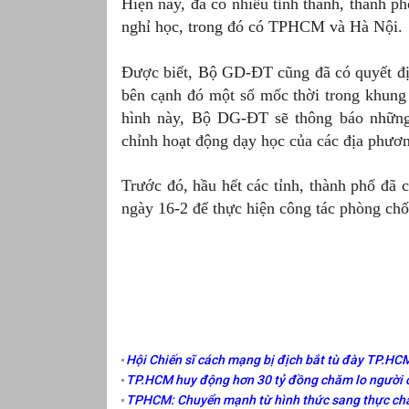
Hiện nay, đã có nhiều tỉnh thành, thành ph
nghỉ học, trong đó có TPHCM và Hà Nội.
Được biết, Bộ GD-ĐT cũng đã có quyết địn
bên cạnh đó một số mốc thời trong khung 
hình này, Bộ DG-ĐT sẽ thông báo những
chỉnh hoạt động dạy học của các địa phươ
Trước đó, hầu hết các tỉnh, thành phố đã 
ngày 16-2 để thực hiện công tác phòng chố
Hội Chiến sĩ cách mạng bị địch bắt tù đày TP.HCM
TP.HCM huy động hơn 30 tỷ đồng chăm lo người có
TPHCM: Chuyển mạnh từ hình thức sang thực chấ