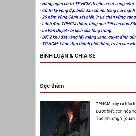
Hàng ngàn cử tri TP.HCM đi bầu cử từ sáng sớm
Cử tri kỳ vọng đại biểu dân cử nói tiếng nói mạn
25 năm Vùng Cảnh sát biển 3: Lá chắn vững vàng
Lãnh đạo TPHCM thăm, tặng quà Tết cho hơn 30
Lê Văn Duyệt - bi kịch của lòng trung
Đổi 2 khu đất vàng lấy mảng xanh, quyết định d
TP.HCM: Lãnh đạo thành phố thăm, tri ân các văn 
BÌNH LUẬN & CHIA SẺ
Đọc thêm
TPHCM: xảy ra hỏa h
Được biết, cơn hỏa h
Tảo phường 9 (quận 