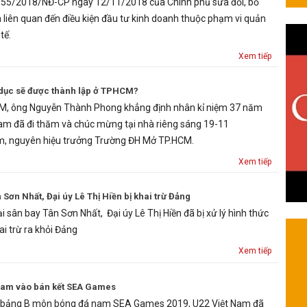
ố 155/2018/NĐ-CP ngày 12/11/2018 của Chính phủ sửa đổi, bổ
 liên quan đến điều kiện đầu tư kinh doanh thuộc phạm vi quản
tế.
Xem tiếp
 dục sẽ được thành lập ở TPHCM?
M, ông Nguyễn Thành Phong khẳng định nhân kỉ niệm 37 năm
am đã đi thăm và chúc mừng tại nhà riêng sáng 19-11
, nguyên hiệu trưởng Trường ĐH Mở TP.HCM.
Xem tiếp
Sơn Nhất, Đại úy Lê Thị Hiền bị khai trừ Đảng
i sân bay Tân Sơn Nhất, Đại úy Lê Thị Hiền đã bị xử lý hình thức
ai trừ ra khỏi Đảng
Xem tiếp
 Nam vào bán kết SEA Games
g bảng B môn bóng đá nam SEA Games 2019, U22 Việt Nam đã