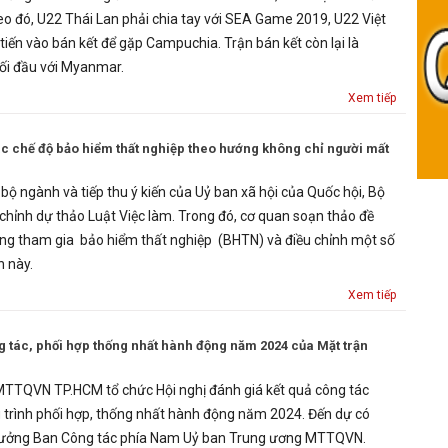
eo đó, U22 Thái Lan phải chia tay với SEA Game 2019, U22 Việt
tiến vào bán kết để gặp Campuchia. Trận bán kết còn lại là
ối đầu với Myanmar.
Xem tiếp
ác chế độ bảo hiểm thất nghiệp theo hướng không chỉ người mất
c bộ ngành và tiếp thu ý kiến của Uỷ ban xã hội của Quốc hội, Bộ
ỉnh dự thảo Luật Việc làm. Trong đó, cơ quan soạn thảo đề
ng tham gia bảo hiểm thất nghiệp (BHTN) và điều chỉnh một số
h này.
Xem tiếp
g tác, phối hợp thống nhất hành động năm 2024 của Mặt trận
MTTQVN TP.HCM tổ chức Hội nghị đánh giá kết quả công tác
trình phối hợp, thống nhất hành động năm 2024. Đến dự có
rưởng Ban Công tác phía Nam Uỷ ban Trung ương MTTQVN.