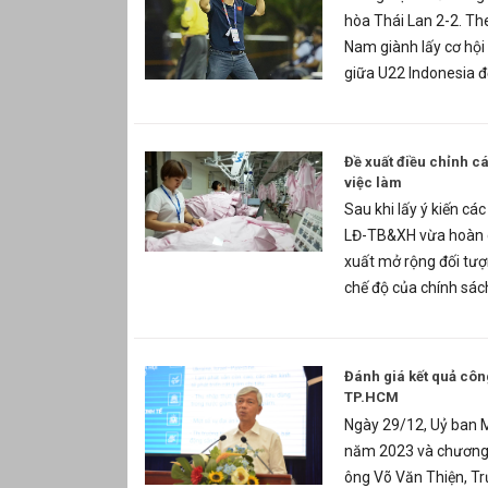
hòa Thái Lan 2-2. Th
Nam giành lấy cơ hội 
giữa U22 Indonesia đ
Đề xuất điều chỉnh c
việc làm
Sau khi lấy ý kiến cá
LĐ-TB&XH vừa hoàn ch
xuất mở rộng đối tượ
chế độ của chính sác
Đánh giá kết quả côn
TP.HCM
Ngày 29/12, Uỷ ban 
năm 2023 và chương 
ông Võ Văn Thiện, T