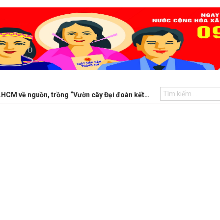
Hội Chiến sĩ cách mạng bị địch bắt tù đày TP.HCM về nguồn, trồng “Vườn cây Đại đoàn kết” tại Côn Đảo
Tướng cướp Điềm Khắ