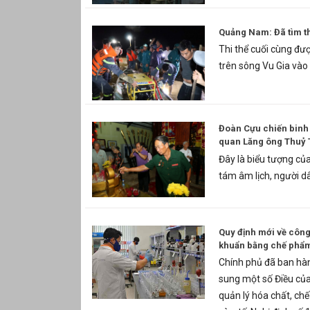
Quảng Nam: Đã tìm th
Thi thể cuối cùng đượ
trên sông Vu Gia vào
Đoàn Cựu chiến binh 
quan Lăng ông Thuỷ
Đây là biểu tượng củ
tám âm lịch, người d
Quy định mới về công
khuẩn bằng chế phẩ
Chính phủ đã ban hà
sung một số Điều củ
quản lý hóa chất, chế