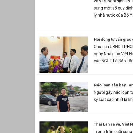
và y tế; Nghị định s
sung một số quy định
lý nhà nước của Bộ Y 
Hội đồng tư vấn giáo
Chủ tịch UBND TP.HC
ngày Nhà giáo Việt N
của NGUT Lê Bảo Lâm
Náo loạn sân bay Tân 
Người gây náo loạn tạ
kỷ luật cao nhất là kh
Thái Lan ra về, Việt
Trong trận cuối cùn