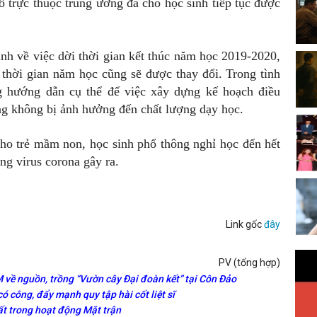
ố trực thuộc trung ương đã cho học sinh tiếp tục được
h về việc dời thời gian kết thúc năm học 2019-2020,
thời gian năm học cũng sẽ được thay đổi. Trong tình
 hướng dẫn cụ thể để việc xây dựng kế hoạch điều
ng không bị ảnh hưởng đến chất lượng dạy học.
cho trẻ mầm non, học sinh phổ thông nghỉ học đến hết
ng virus corona gây ra.
Link gốc
đây
PV (tổng hợp)
 về nguồn, trồng “Vườn cây Đại đoàn kết” tại Côn Đảo
 công, đẩy mạnh quy tập hài cốt liệt sĩ
t trong hoạt động Mặt trận